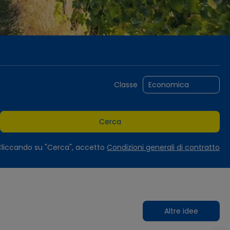
Noleggio Auto
Trasferimenti
Pacchetti
Classe
Cerca
liccando su "Cerca", accetto
Condizioni generali di contratto
Altre idee