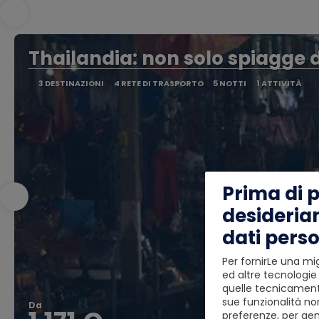
Thailandia: non solo spiagge d
3 DESTINAZIONI
4 RETE DI TRASPORTO
5 NOTTI
1 ATTIVITÀ
Prima di 
desideria
dati perso
Per fornirLe una mig
ed altre tecnologie 
quelle tecnicamente
sue funzionalità non
Da
preferenze, per gen