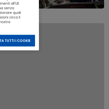
nenti all'UE
nua senza
zionare quali
ioni circa il
 nostra
A TUTTI I COOKIE