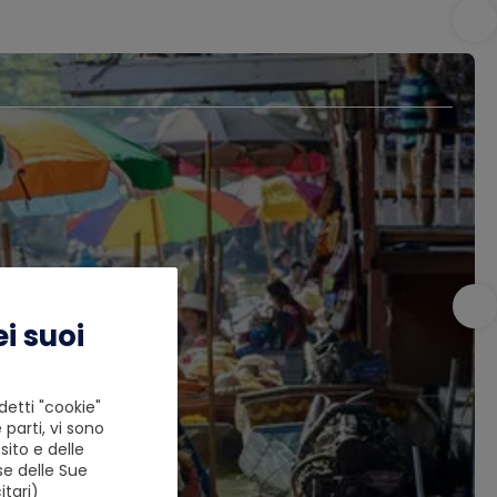
i suoi
detti "cookie"
 parti, vi sono
ito e delle
se delle Sue
tari)