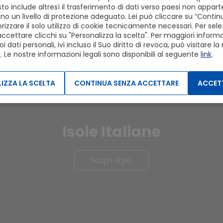
to include altresì il trasferimento di dati verso paesi non apparte
o un livello di protezione adeguato. Lei può cliccare su “Conti
izzare il solo utilizzo di cookie tecnicamente necessari. Per sele
Scopri
accettare clicchi su "Personalizza la scelta". Per maggiori informaz
dati personali, ivi incluso il Suo diritto di revoca, può visitare la
y
. Le nostre informazioni legali sono disponibili al seguente
link
.
IZZA LA SCELTA
CONTINUA SENZA ACCETTARE
ACCETT
Isole Italiane
Scopri di più