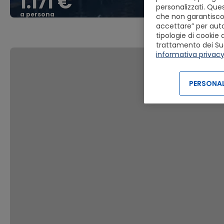
1.171 €
personalizzati. Ques
a persona
che non garantiscon
accettare” per autor
tipologie di cookie 
trattamento dei Suoi 
informativa privac
PERSONAL