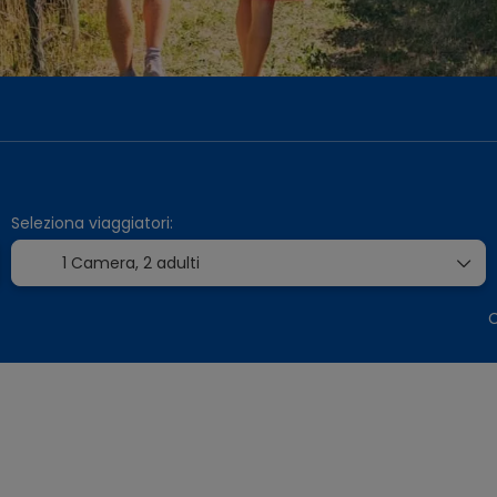
porto+Hotel
Trasporti
Biglietti ed Esperienze
Seleziona viaggiatori:
1 Camera,
2 adulti
C