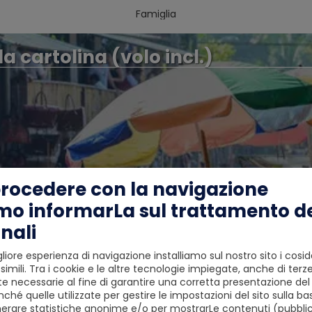
Famiglia
a cartolina (volo incl.)
procedere con la navigazione
mo informarLa sul trattamento de
nali
liore esperienza di navigazione installiamo sul nostro sito i cosid
simili. Tra i cookie e le altre tecnologie impiegate, anche di terze
 necessarie al fine di garantire una corretta presentazione del s
ché quelle utilizzate per gestire le impostazioni del sito sulla ba
erare statistiche anonime e/o per mostrarLe contenuti (pubblici