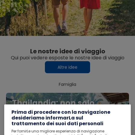
Le nostre idee di viaggio
Qui puoi vedere esposte le nostre idee di viaggio
Altre idee
Famiglia
Thailandia: non solo
spiagge da cartolina (volo
Prima di procedere con la navigazione
desideriamo informarLa sul
incl.)
trattamento dei suoi dati personali
3 DESTINAZIONI
4 RETE DI TRASPORTO
5 NOTTI
Per fornirLe una migliore esperienza di navigazione
1 ATTIVITÀ