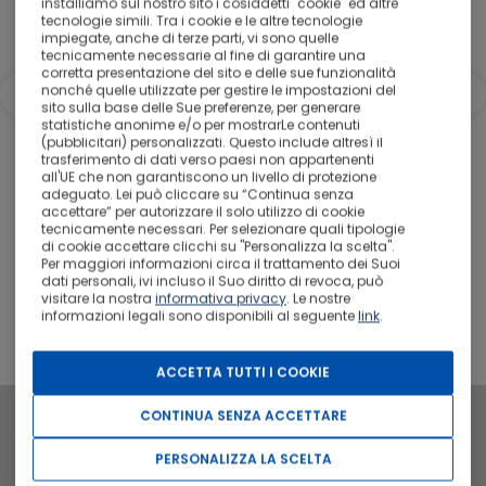
installiamo sul nostro sito i cosiddetti "cookie" ed altre
tecnologie simili. Tra i cookie e le altre tecnologie
impiegate, anche di terze parti, vi sono quelle
tecnicamente necessarie al fine di garantire una
corretta presentazione del sito e delle sue funzionalità
nonché quelle utilizzate per gestire le impostazioni del
sito sulla base delle Sue preferenze, per generare
statistiche anonime e/o per mostrarLe contenuti
(pubblicitari) personalizzati. Questo include altresì il
trasferimento di dati verso paesi non appartenenti
all'UE che non garantiscono un livello di protezione
adeguato. Lei può cliccare su “Continua senza
accettare” per autorizzare il solo utilizzo di cookie
tecnicamente necessari. Per selezionare quali tipologie
di cookie accettare clicchi su "Personalizza la scelta".
Da
Per maggiori informazioni circa il trattamento dei Suoi
1.171 €
dati personali, ivi incluso il Suo diritto di revoca, può
visitare la nostra
informativa privacy
. Le nostre
a persona
informazioni legali sono disponibili al seguente
link
.
Scopri
ACCETTA TUTTI I COOKIE
CONTINUA SENZA ACCETTARE
PERSONALIZZA LA SCELTA