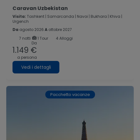
Caravan Uzbekistan
Visita:
Tashkent |
Samarcanda |
Navoi |
Bukhara |
Khiva |
Urgench
Da
agosto 2026
A
ottobre 2027
7
notti
1 Tour
4 Alloggi
Da
1.149 €
a persona
Vedi i dettagli
Pacchetto vacanze