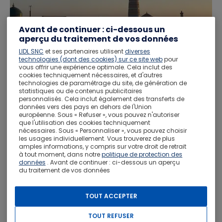
Avant de continuer : ci-dessous un
aperçu du traitement de vos données
Classico Uzbekistan
LIDL SNC
et ses partenaires utilisent
diverses
technologies (dont des cookies) sur ce site web
pour
Visita:
Urgench |
Khiva |
Bukhara |
Samarcanda |
Tashkent
vous offrir une expérience optimale. Cela inclut des
cookies techniquement nécessaires, et d'autres
Da
agosto 2026
A
dicembre 2027
technologies de paramétrage du site, de génération de
statistiques ou de contenus publicitaires
7
notti
1 Tour
4 Alloggi
personnalisés. Cela inclut également des transferts de
Da
1.066 €
données vers des pays en dehors de l'Union
européenne. Sous « Refuser », vous pouvez n'autoriser
a persona
que l'utilisation des cookies techniquement
nécessaires. Sous « Personnaliser », vous pouvez choisir
Vedi i dettagli
les usages individuellement. Vous trouverez de plus
amples informations, y compris sur votre droit de retrait
à tout moment, dans notre
politique de protection des
données
. Avant de continuer : ci-dessous un aperçu
du traitement de vos données
Pacchetto vacanze
TOUT ACCEPTER
TOUT REFUSER