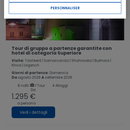
PERSONNALISER
Tour di gruppo a partenze garantite con
hotel di categoria Superiore
Visita:
Tashkent |
Samarcanda |
Shahrisabz |
Bukhara |
Khiva |
Urgench
Giorni di partenza:
Domenica
Da
agosto 2026
A
settembre 2026
8
notti
1 Tour
4 Alloggi
Da
1.295 €
a persona
Vedi i dettagli