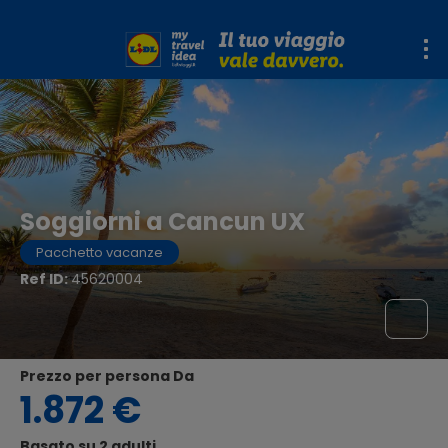
Soggiorni a Cancun UX
Pacchetto vacanze
Ref ID:
45620004
Prezzo per persona Da
1.872 €
Basato su 2 adulti