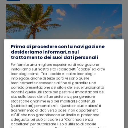
Prima di procedere con la navigazione
desideriamo informarLa sul
trattamento dei suoi dati personali
Per fornirLe una migliore esperienza di navigazione
installiamo sul nostro sito i cosiddetti "cookie" ed altre
tecnologie simili. Tra i cookie e le altre tecnologie
impiegate, anche di terze parti, vi sono quelle
tecnicamente necessarie al fine di garantire una
corretta presentazione del sito e delle sue funzionalità
Cancun è una città situata sulla costa sud-est della
nonché quelle utilizzate per gestire le impostazioni del
sito sulla base delle Sue preferenze, per generare
penisola dello Yucatan nello stato messicano di Quintana
statistiche anonime e/o per mostrarLe contenuti
Roo. È una delle principali destinazioni turistiche di fama
(pubblicitari) personalizzati. Questo include altresì il
mondiale, oltre ad essere la sede del comune di Benito
trasferimento di dati verso paesi non appartenenti
Juárez. La città si trova sul Mar dei Caraibi ed è uno dei
all'UE che non garantiscono un livello di protezione
punti più a est del Messico. Cancún si trova appena a
adeguato. Lei può cliccare su “Continua senza
accettare” per autorizzare il solo utilizzo di cookie
nord della banda di resort della costa caraibica