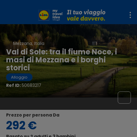
Mezzana, Italia
Val di Sole: tra il fiume Noce, i
masi di Mezzana e i borghi
storici
Alloggio
Ref ID:
50683217
Prezzo per persona Da
292 €
Basato su 2 adulti e 3 bambini