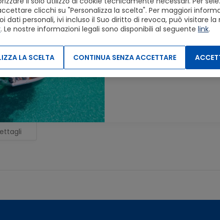
izzare il solo utilizzo di cookie tecnicamente necessari. Per sele
Biglietti
accettare clicchi su "Personalizza la scelta". Per maggiori informaz
dati personali, ivi incluso il Suo diritto di revoca, può visitare la
y
. Le nostre informazioni legali sono disponibili al seguente
link
.
Cagliari Boat Tour with S
10 ott 2026
14:00
2 Biglietti
(
Adulti da 3 a 99 anni: 2
)
IZZA LA SCELTA
CONTINUA SENZA ACCETTARE
ACCETT
2 ore - 3 ore
3hours, 4 Swim stops
ettagli