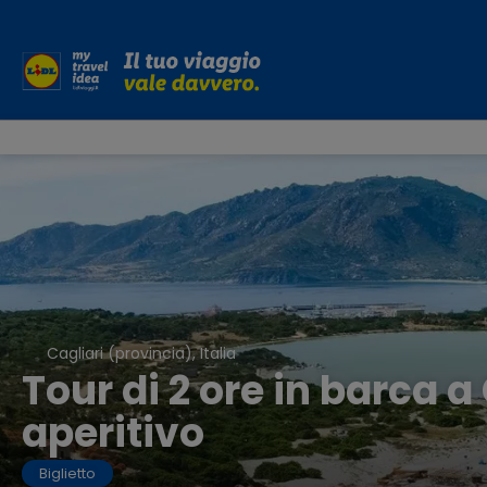
Cagliari (provincia), Italia
Tour di 2 ore in barca a
aperitivo
Biglietto