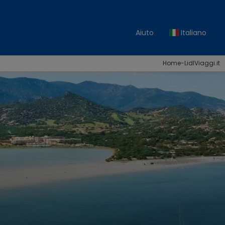
Aiuto
Italiano
Home-LidlViaggi.it