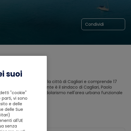
Condividi
i suoi
talia. La sua capitale è la città di Cagliari e comprende 17
gliari. L'attuale presidente è il sindaco di Cagliari, Paolo
detti "cookie"
entare a causa del pendolarismo nell'area urbana funzionale
 parti, vi sono
ito e delle
se delle Sue
tari)
nenti all'UE
nua senza