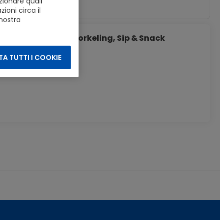
zionare quali
ioni circa il
 nostra
ardatrips; Swim, Snorkeling, Sip & Snack
A TUTTI I COOKIE