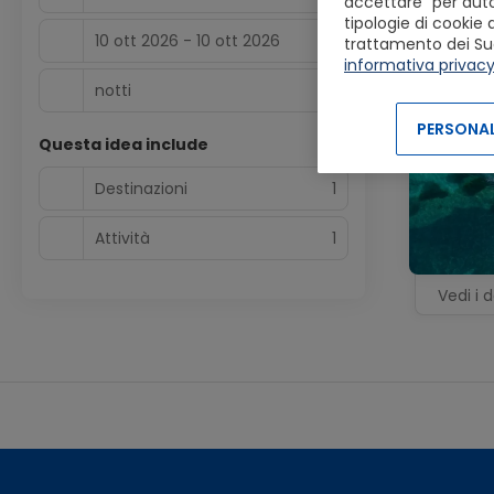
accettare” per autor
10
tipologie di cookie 
ott
10 ott 2026 - 10 ott 2026
trattamento dei Suoi 
informativa privac
notti
0
PERSONAL
Questa idea include
Destinazioni
1
Attività
1
Vedi i d