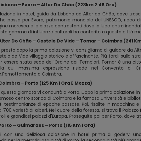
 Lisbona – Evora – Alter Do Chão (223km 2.45 Ore)
lazione in hotel, guida da Lisbona ad Alter do Chão, dove trasco
he passa per Evora, patrimonio mondiale dell'UNESCO, ricco di a
rigine moresca e le piazze contrastanti dove la luce entra inondat
sta gamma di influenze culturali ha conferito a questa città m
 Alter Do Chão – Castelo De Vide – Tomar – Coimbra (241 Km
 presto dopo la prima colazione vi consigliamo di guidare da Al
stelo de Vide villaggio storico e affascinante. Più tardi, sulla 
 essere stata sede dell'Ordine dei Templari, Tomar è una città
, la cui massima espressione risiede nel Convento di Cr
e.Pernottamento a Coimbra.
 Coimbra – Porto (125 Km 1 Ora E Mezza)
di questa giornata vi condurrà a Porto. Dopo la prima colazione in
 famoso centro storico di Coimbra e la famosa università e biblio
ti testimonianze di epoche passate. Poi, risalite in macchina 
a 700 varietà di alberi. Nel cuore della foresta, si trova il Palazz
coli e grandiosi palazzi d'Europa. Proseguite poi per Porto, dove 
Porto – Guimaraes – Porto (115 Km 1 Ora)
vi con una deliziosa colazione in hotel prima di godervi un
o per la meravigliosa città di Porto, la seconda città più grande 