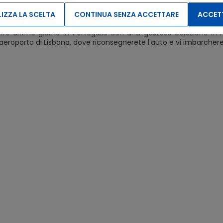
 la giornata con una gustosa cena in uno degli incantevoli risto
IZZA LA SCELTA
CONTINUA SENZA ACCETTARE
ACCETT
 Partenza Da Lisbona
ostro ultimo giorno in Portogallo con una gustosa colazione in ho
'aeroporto di Lisbona, dove riconsegnerete l'auto e vi imbarcheret