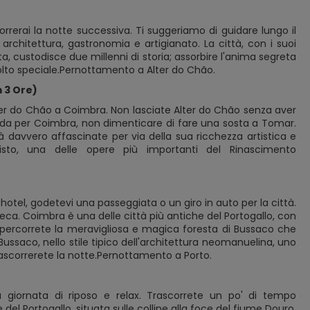
rrerai la notte successiva. Ti suggeriamo di guidare lungo il
rchitettura, gastronomia e artigianato. La città, con i suoi
a, custodisce due millenni di storia; assorbire l'anima segreta
olto speciale.Pernottamento a Alter do Chão.
 3 Ore)
ter do Chão a Coimbra. Non lasciate Alter do Chão senza aver
strada per Coimbra, non dimenticare di fare una sosta a Tomar.
 davvero affascinate per via della sua ricchezza artistica e
isto, una delle opere più importanti del Rinascimento
 hotel, godetevi una passeggiata o un giro in auto per la città.
teca. Coimbra è una delle città più antiche del Portogallo, con
e percorrete la meravigliosa e magica foresta di Bussaco che
o Bussaco, nello stile tipico dell'architettura neomanuelina, uno
trascorrerete la notte.Pernottamento a Porto.
a giornata di riposo e relax. Trascorrete un po' di tempo
del Portogallo, situata sulle colline alla foce del fiume Douro.