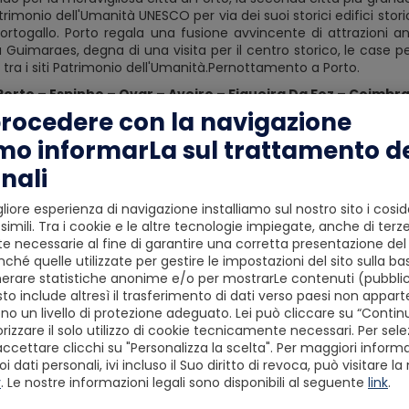
Patrimonio dell'Umanità UNESCO per via dei suoi storici edifici st
Portogallo. Porto regala una fusione avvincente di attrazioni a
 Guimaraes, degna di una visita per il centro storico, le case per
tra i siti Patrimonio dell'Umanità.Pernottamento a Porto.
Porto – Espinho – Ovar – Aveiro – Figueira Da Foz – Coimbra
procedere con la navigazione
a prima colazione in hotel prima di costeggiare il litorale per 
n perdete l'occasione di visitare altre bellissime località. Vi con
mo informarLa sul trattamento de
una piccola industria conserviera. Oggi, il litorale di questa citt
nali
esca giacono sulla sabbia. Un altro luogo interessante è Ovar, n
azulejos'. Questa forma d'arte di origine araba risale alla sec
sue specialità gastronomiche: il pan di spagna Pão de Ló, una r
liore esperienza di navigazione installiamo sul nostro sito i cosid
fine, vi consigliamo di visitare Aveiro, conosciuta anche come 
simili. Tra i cookie e le altre tecnologie impiegate, anche di terze
 bellissime facciate in stile Art Déco e i famosi canali. Potete a
 necessarie al fine di garantire una corretta presentazione del s
eck-in al vostro hotel a Coimbra.Pernottamento a Coimbra
ché quelle utilizzate per gestire le impostazioni del sito sulla ba
erare statistiche anonime e/o per mostrarLe contenuti (pubblici
 Coimbra – Sintra – Lisbon (250 Km 2 Ore E Mezza)
to include altresì il trasferimento di dati verso paesi non apparte
 prima colazione in hotel prima di iniziare il vostro viaggio di ri
o un livello di protezione adeguato. Lei può cliccare su “Conti
 bellissimi paesaggi portoghesi, facendo sosta dove prefer
izzare il solo utilizzo di cookie tecnicamente necessari. Per sele
te con un centro storico mozzafiato e un imponente Palazzo Real
accettare clicchi su "Personalizza la scelta". Per maggiori informaz
 il resto della giornata a vostro piacimento, passeggiando per l
dati personali, ivi incluso il Suo diritto di revoca, può visitare la
lo di paradiso, curiosate tra i suoi negozietti e abbandonatevi a
y
. Le nostre informazioni legali sono disponibili al seguente
link
.
i San Jorge, immergetevi nella storia locale e gustate un 