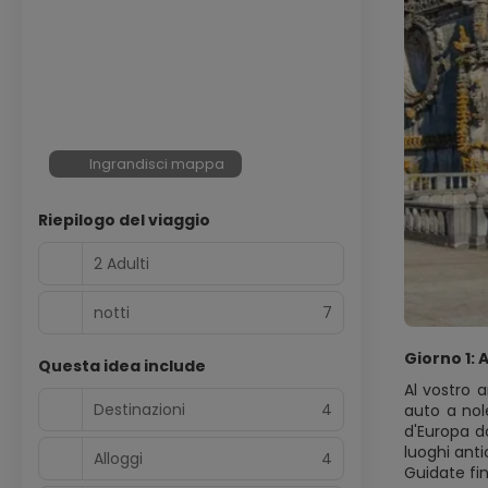
Ingrandisci mappa
Riepilogo del viaggio
2 Adulti
notti
7
Giorno 1: 
Questa idea include
Al vostro a
Destinazioni
4
auto a nole
d'Europa do
luoghi anti
Alloggi
4
Guidate fin