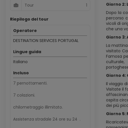
Giorno 2:
Tour
1
Dopo la co
percorso c
Riepilogo del tour
vicoli di o
che una va
Operatore
Giorno 3:
DESTINATION SERVICES PORTUGAL
La mattina
visitato Ca
Lingue guida
Famosa per
Italiano
culturale
portoghes
Incluso
Giorno 4:
7 pernottamenti.
Il viaggio 
Visitate il
affascinan
7 colazioni.
ospita circ
dei più pic
chilometraggio illimitato.
Giorno 5: 
Assistenza stradale 24 ore su 24 .
Ricaricate
passeggiand