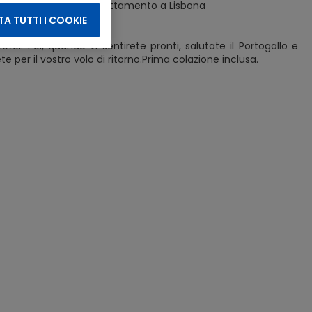
rantini di Lisbona.Pernottamento a Lisbona
A TUTTI I COOKIE
tel. Poi, quando vi sentirete pronti, salutate il Portogallo e
e per il vostro volo di ritorno.Prima colazione inclusa.