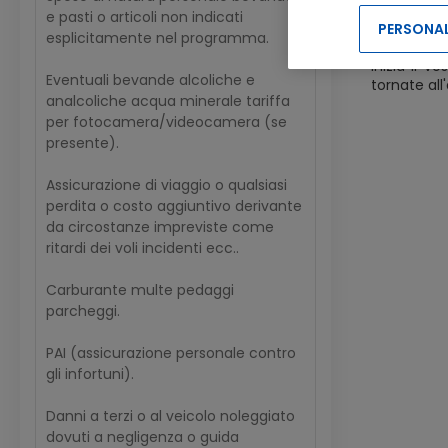
Concludete
e pasti o articoli non indicati
PERSONAL
Giorno 8:
esplicitamente nel programma.
Inizia il v
Eventuali bevande alcoliche e
tornate all
analcoliche acqua minerale tariffa
per fotocamera/videocamera (se
presente).
Assicurazione di viaggio o qualsiasi
perdita o costo aggiuntivo derivante
da circostanze impreviste come
ritardi dei voli incidenti ecc..
Carburante multe pedaggi
parcheggi.
PAI (assicurazione personale contro
gli infortuni).
Danni a terzi o al veicolo noleggiato
dovuti a negligenza o guida