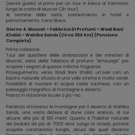
(senza guida) al porto per un tour in barca al tramonto,
lungo la costa di Muscat (2h tour).
Al termine della visita, trasferimento in hotel e
pernottamento. Cena libera.
Giorno 4: Muscat – Fabbrica Di Profumi – Wadi Bani
Khalid – Wahiba Sands (Circa 350 Km) (Pensione
Completa)
Prima colazione.
Tour del quartiere delle ambasciate e dei ministeri di
Muscat, visita della fabbrica di profumi "Amouage" per
scoprire i segreti di queste mitiche fragranze.
Proseguimento verso Wadi Bani Khalid, un’oasi con un
bacino naturale situato in una valle stretta e molto verde.
Possibilità di nuotare in acqua calda turchese, con un
paesaggio magnifico di montagne e deserto.
Pranzo in ristorante locale o pic-nic.
Partenza attraverso le montagne per il deserto di Wahiba
Sands, una vasta distesa di dune color arancio, di cui
alcune alte più di 100 metri. Questo è l'habitat naturale
dei beduini da più di 7000 anni. Lungo la strada, potrete
scoprire caratteristici borghi, alcuni dei quali daranno