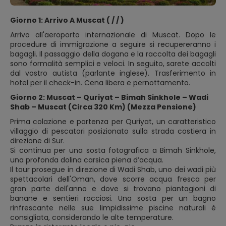
Giorno 1: Arrivo A Muscat ( / / )
Arrivo all'aeroporto internazionale di Muscat. Dopo le
procedure di immigrazione a seguire si recupereranno i
bagagli. Il passaggio della dogana e la raccolta dei bagagli
sono formalità semplici e veloci. In seguito, sarete accolti
dal vostro autista (parlante inglese). Trasferimento in
hotel per il check-in. Cena libera e pernottamento.
Giorno 2: Muscat – Quriyat – Bimah Sinkhole – Wadi
Shab – Muscat (Circa 320 Km) (Mezza Pensione)
Prima colazione e partenza per Quriyat, un caratteristico
villaggio di pescatori posizionato sulla strada costiera in
direzione di Sur.
Si continua per una sosta fotografica a Bimah Sinkhole,
una profonda dolina carsica piena d’acqua.
Il tour prosegue in direzione di Wadi Shab, uno dei wadi più
spettacolari dell'Oman, dove scorre acqua fresca per
gran parte dell'anno e dove si trovano piantagioni di
banane e sentieri rocciosi. Una sosta per un bagno
rinfrescante nelle sue limpidissime piscine naturali è
consigliata, considerando le alte temperature.