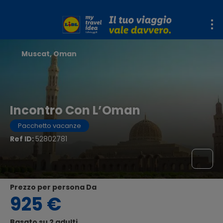
Muscat, Oman
Incontro Con L’Oman
Pacchetto vacanze
Ref ID:
52802781
Prezzo per persona Da
925 €
Basato su 2 adulti