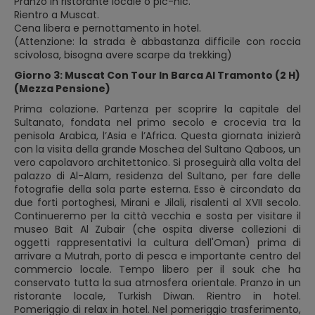
Pranzo in ristorante locale o pic-nic.
Rientro a Muscat.
Cena libera e pernottamento in hotel.
(Attenzione: la strada è abbastanza difficile con roccia
scivolosa, bisogna avere scarpe da trekking)
Giorno 3: Muscat Con Tour In Barca Al Tramonto (2 H)
(Mezza Pensione)
Prima colazione. Partenza per scoprire la capitale del
Sultanato, fondata nel primo secolo e crocevia tra la
penisola Arabica, l’Asia e l’Africa. Questa giornata inizierà
con la visita della grande Moschea del Sultano Qaboos, un
vero capolavoro architettonico. Si proseguirà alla volta del
palazzo di Al-Alam, residenza del Sultano, per fare delle
fotografie della sola parte esterna. Esso è circondato da
due forti portoghesi, Mirani e Jilali, risalenti al XVII secolo.
Continueremo per la città vecchia e sosta per visitare il
museo Bait Al Zubair (che ospita diverse collezioni di
oggetti rappresentativi la cultura dell'Oman) prima di
arrivare a Mutrah, porto di pesca e importante centro del
commercio locale. Tempo libero per il souk che ha
conservato tutta la sua atmosfera orientale. Pranzo in un
ristorante locale, Turkish Diwan. Rientro in hotel.
Pomeriggio di relax in hotel. Nel pomeriggio trasferimento,