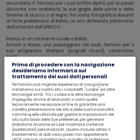
secondaria. E' famoso per i suoi soffitti dipinti, per le pareti
decorate con arabeschi, le sue griglie delle porte e delle
finestre di stucco o di legno. Poi sosta fotografica davanti
al forte preislamico di Bahla, un sito dichiarato patrimonio
dell'umanità dall'UNESCO.
Pranzo in un ristorante locale a Bahla.
Arrivati a Nizwa, una passeggiata nel souk, famoso per il
suo artigianato: khanjars (pugnali ricurvi), ceramiche,
cesti ...
Prima di procedere con la navigazione
Rientro in hotel, cena libera e pernottamento.
desideriamo informarLa sul
trattamento dei suoi dati personali
Giorno 6: Nizwa – Al Hamra – Misfah – Djebel Shams –
Muscat (Circa 230 Km) (Mezza Pensione)
Per fornirLe una migliore esperienza di navigazione
installiamo sul nostro sito i cosiddetti "cookie" ed altre
Prima colazione.
tecnologie simili. Tra i cookie e le altre tecnologie
Partenza per visitare Nizwa, capitale dell’interno e culla
impiegate, anche di terze parti, vi sono quelle
dell'Islam nel Sultanato di Oman. E‘ stata la capitale di
tecnicamente necessarie al fine di garantire una
corretta presentazione del sito e delle sue funzionalità
molti imam e godette di un periodo di prosperità durante
nonché quelle utilizzate per gestire le impostazioni del
il regno della dinastia di Ya'ruba, al potere nel paese dal
sito sulla base delle Sue preferenze, per generare
1624 al 1744. Ha una delle più antiche moschee del
statistiche anonime e/o per mostrarLe contenuti
mondo (non visitabile). Visita del forte e della a sua torre
(pubblicitari) personalizzati. Questo include altresì il
di guardia e visita del mercato del bestiame, dove
trasferimento di dati verso paesi non appartenenti
all'UE che non garantiscono un livello di protezione