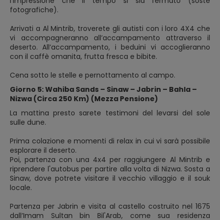
l'impressione che il tempo si sia fermato (soste
fotografiche).
Arrivati a Al Mintrib, troverete gli autisti con i loro 4X4 che
vi accompagneranno all’accampamento attraverso il
deserto. All’accampamento, i beduini vi accoglieranno
con il caffè omanita, frutta fresca e bibite.
Cena sotto le stelle e pernottamento al campo.
Giorno 5: Wahiba Sands – Sinaw – Jabrin – Bahla –
Nizwa (Circa 250 Km) (Mezza Pensione)
La mattina presto sarete testimoni del levarsi del sole
sulle dune.
Prima colazione e momenti di relax in cui vi sarà possibile
esplorare il deserto.
Poi, partenza con una 4x4 per raggiungere Al Mintrib e
riprendere l'autobus per partire alla volta di Nizwa. Sosta a
Sinaw, dove potrete visitare il vecchio villaggio e il souk
locale.
Partenza per Jabrin e visita al castello costruito nel 1675
dall’Imam Sultan bin Bil'Arab, come sua residenza