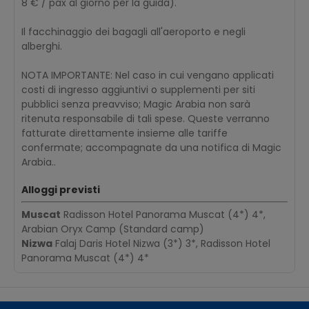
8 € / pax al giorno per la guida).
Il facchinaggio dei bagagli all'aeroporto e negli
alberghi.
NOTA IMPORTANTE: Nel caso in cui vengano applicati
costi di ingresso aggiuntivi o supplementi per siti
pubblici senza preavviso; Magic Arabia non sarà
ritenuta responsabile di tali spese. Queste verranno
fatturate direttamente insieme alle tariffe
confermate; accompagnate da una notifica di Magic
Arabia..
Alloggi previsti
Muscat
Radisson Hotel Panorama Muscat (4*) 4*,
Arabian Oryx Camp (Standard camp)
Nizwa
Falaj Daris Hotel Nizwa (3*) 3*, Radisson Hotel
Panorama Muscat (4*) 4*