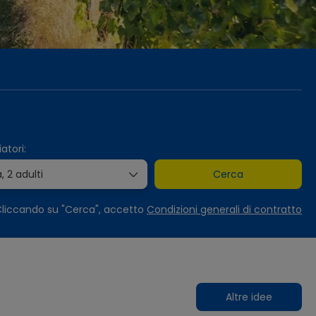
Noleggio Auto
Trasferimenti
Pacchetti
atori:
a,
2 adulti
Cerca
liccando su "Cerca", accetto
Condizioni generali di contratto
Altre idee