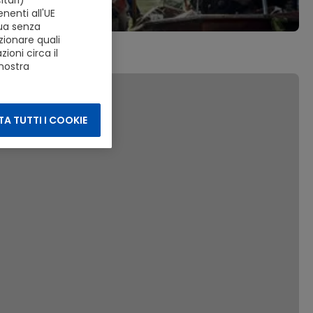
tari)
nenti all'UE
nua senza
zionare quali
ioni circa il
 nostra
A TUTTI I COOKIE