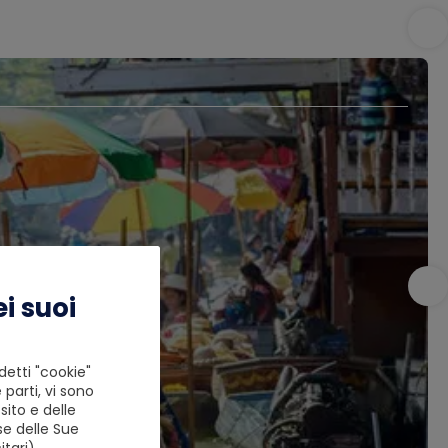
i suoi
detti "cookie"
 parti, vi sono
ito e delle
se delle Sue