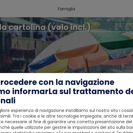
Famiglia
a cartolina (volo incl.)
procedere con la navigazione
mo informarLa sul trattamento de
nali
liore esperienza di navigazione installiamo sul nostro sito i cosid
simili. Tra i cookie e le altre tecnologie impiegate, anche di terze
 necessarie al fine di garantire una corretta presentazione del s
ché quelle utilizzate per gestire le impostazioni del sito sulla ba