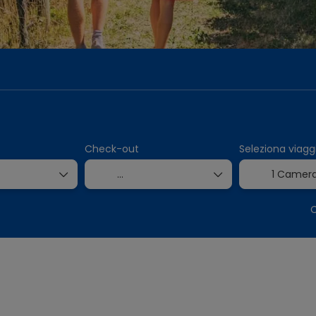
porto+Hotel
Trasporti
Biglietti ed Esperienze
Check-out
Seleziona viaggi
1 Camer
C