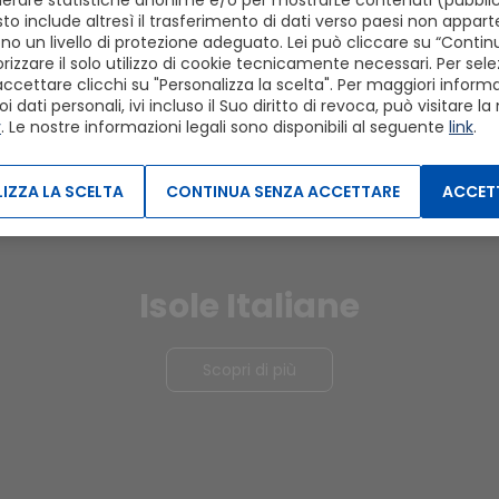
erare statistiche anonime e/o per mostrarLe contenuti (pubblici
to include altresì il trasferimento di dati verso paesi non apparte
o un livello di protezione adeguato. Lei può cliccare su “Conti
izzare il solo utilizzo di cookie tecnicamente necessari. Per sele
Scopri
accettare clicchi su "Personalizza la scelta". Per maggiori informaz
dati personali, ivi incluso il Suo diritto di revoca, può visitare la
y
. Le nostre informazioni legali sono disponibili al seguente
link
.
IZZA LA SCELTA
CONTINUA SENZA ACCETTARE
ACCETT
Isole Italiane
Scopri di più