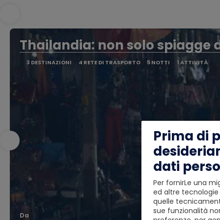
Thailandia: non solo spiagge d
3 DESTINAZIONI
4 RETE DI TRASPORTO
5 NOTTI
1 ATTIVITÀ
Prima di 
desideria
dati perso
Per fornirLe una mig
ed altre tecnologie 
quelle tecnicamente
sue funzionalità non
Da