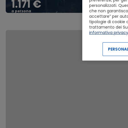
1.171 €
preferenze, per gen
personalizzati. Ques
che non garantiscon
a persona
accettare” per autor
tipologie di cookie 
trattamento dei Suoi 
informativa privac
PERSONAL