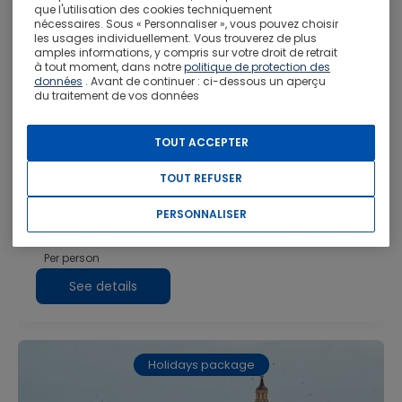
que l'utilisation des cookies techniquement
nécessaires. Sous « Personnaliser », vous pouvez choisir
les usages individuellement. Vous trouverez de plus
amples informations, y compris sur votre droit de retrait
à tout moment, dans notre
politique de protection des
données
. Avant de continuer : ci-dessous un aperçu
du traitement de vos données
Segreti nascosti di Algarve e Alentejo, Self-
drive
TOUT ACCEPTER
Visiting:
Faro |
Silves |
Beja |
Evora |
Tavira
TOUT REFUSER
From
August 2026
To
August 2027
7
Nights
1 Tours
5 Accommodations
PERSONNALISER
From
684 €
Per person
See details
Holidays package