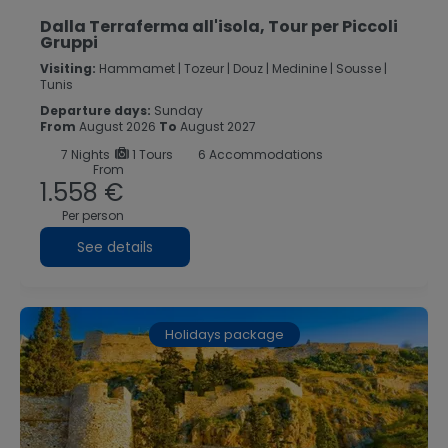
Dalla Terraferma all'isola, Tour per Piccoli
Gruppi
Visiting:
Hammamet |
Tozeur |
Douz |
Medinine |
Sousse |
Tunis
Departure days:
Sunday
From
August 2026
To
August 2027
7
Nights
1 Tours
6 Accommodations
From
1.558 €
Per person
See details
Holidays package