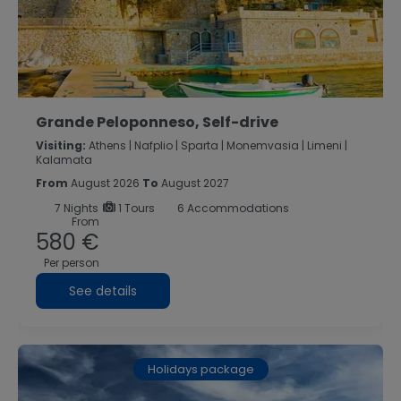
Grande Peloponneso, Self-drive
Visiting:
Athens |
Nafplio |
Sparta |
Monemvasia |
Limeni |
Kalamata
From
August 2026
To
August 2027
7
Nights
1 Tours
6 Accommodations
From
580 €
Per person
See details
Holidays package