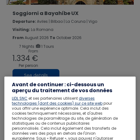
Soggiorni a Bayahíbe UX
Departure:
Aviles | Bilbao | La Coruna | Vigo
Visiting:
La Romana
From
August 2026
To
October 2026
7
Nights
1 Tours
From
1.334 €
Per person
See details
Avant de continuer : ci-dessous un
aperçu du traitement de vos données
LIDL SNC
et ses partenaires utilisent
diverses
Holidays package
technologies (dont des cookies) sur ce site web
pour
vous offrir une expérience optimale. Cela inclut des
cookies techniquement nécessaires, et d'autres
technologies de paramétrage du site, de génération de
statistiques ou de contenus publicitaires
personnalisés. Cela inclut également des transferts de
données vers des pays en dehors de l'Union
européenne. Sous « Refuser », vous pouvez n'autoriser