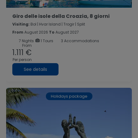
Giro delle isole della Croazia, 8 giorni
Visiting:
Bol |
Hvar Island |
Trogir |
Split
From
August 2026
To
August 2027
7
Nights
1 Tours
3 Accommodations
From
1.111 €
Per person
See details
Holidays package