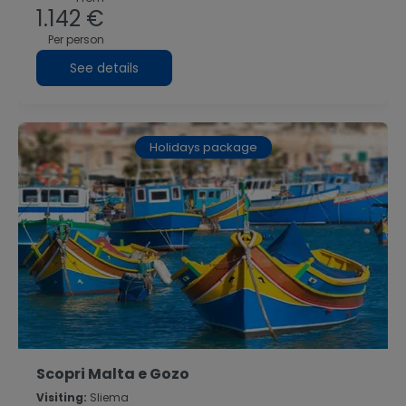
1.142 €
Per person
See details
Holidays package
Scopri Malta e Gozo
Visiting:
Sliema