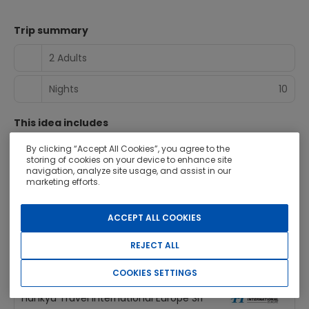
Trip summary
2 Adults
Nights
10
This idea includes
By clicking “Accept All Cookies”, you agree to the
Destinations
10
storing of cookies on your device to enhance site
navigation, analyze site usage, and assist in our
Accommodations
5
marketing efforts.
Tours
1
ACCEPT ALL COOKIES
Tour summary
REJECT ALL
Operator
COOKIES SETTINGS
Hankyu Travel International Europe Srl