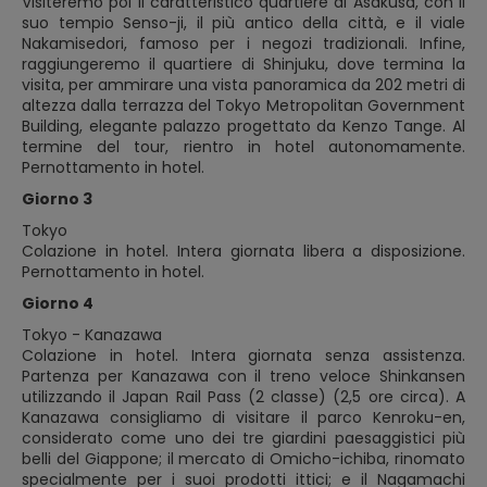
Visiteremo poi il caratteristico quartiere di Asakusa, con il
suo tempio Senso-ji, il più antico della città, e il viale
Nakamisedori, famoso per i negozi tradizionali. Infine,
raggiungeremo il quartiere di Shinjuku, dove termina la
visita, per ammirare una vista panoramica da 202 metri di
altezza dalla terrazza del Tokyo Metropolitan Government
Building, elegante palazzo progettato da Kenzo Tange. Al
termine del tour, rientro in hotel autonomamente.
Pernottamento in hotel.
Giorno 3
Tokyo
Colazione in hotel. Intera giornata libera a disposizione.
Pernottamento in hotel.
Giorno 4
Tokyo - Kanazawa
Colazione in hotel. Intera giornata senza assistenza.
Partenza per Kanazawa con il treno veloce Shinkansen
utilizzando il Japan Rail Pass (2 classe) (2,5 ore circa). A
Kanazawa consigliamo di visitare il parco Kenroku-en,
considerato come uno dei tre giardini paesaggistici più
belli del Giappone; il mercato di Omicho-ichiba, rinomato
specialmente per i suoi prodotti ittici; e il Nagamachi