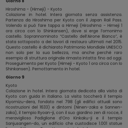
Giorno 8
Hiroshima - (Himeji) - Kyoto
Colazione in hotel. Intera giornata senza assistenza.
Partenza da Hiroshima per Kyoto con il Japan Rail Pass.
Volendo si può fare tappa a Himeji (Hiroshima - Himeji 1
ora circa con lo Shinkansen), dove si erge l’omonimo
castello. Soprannominato “Castello dell’Airone Bianco”, è
stata sottoposto a dei lavori di restauro ultimati nel 2015.
Questo castello è dichiarato Patrimonio Mondiale UNESCO
non solo per la sua bellezza, ma anche perché raro
esempio di struttura originale rimasta intatta fino ad oggi.
Proseguimento per Kyoto (Himeji - Kyoto 1 ora circa con lo
Shinkansen). Pernottamento in hotel.
Giorno 9
Kyoto
Colazione in hotel. Intera giornata dedicata alla visita di
Kyoto con guida in italiano. La visita toccherà il tempio
Kiyomizu-dera, fondato nel 798 (gli edifici attuali sono
ricostruzioni del 1633) e dintorni (Ninen-zaka e Sannen-
zaka), il tempio Ryoan-ji, con il suo giardino zen di rocce, il
meraviglioso Padiglione d’Oro Kinkaku-ji e il tempio
Sanjusangen-do, un edificio che custodisce 1.001 statue