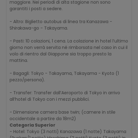
maggiore. Nei periodi di alta stagione non sono
garantiti i posti a sedere.
- Altro: Biglietto autobus di linea tra Kanazawa -
Shirakawa-go - Takayama.
- Pasti: 10 colazioni, 1 cena. La colazione in hotel l’ultimo
giorno non verrà servita né rimborsata nel caso in cui il
volo di rientro dal Giappone sia troppo presto la
mattina.
- Bagagli: Tokyo - Takayama, Takayama - Kyoto (1
pezzo/persona).
- Transfer: Transfer dall’Aeroporto di Tokyo in arrivo
all’hotel di Tokyo con i mezzi pubblici.
- Dimensione camera base twin; (camere in stile
occidentale a partire da 18m2)
Categoria Superior
- Hotel: Tokyo (3 notti) Kanazawa (1 notte) Takayama
(Ryokan/1 notte) Hiroshima (2 notti) Kyoto (3 notti) in