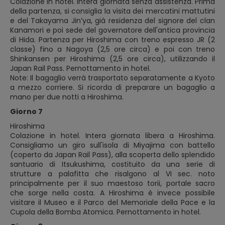
Colazione in hotel. Intera giornata senza assistenza. Prima
della partenza, si consiglia la visita dei mercatini mattutini
e del Takayama Jin’ya, già residenza del signore del clan
Kanamori e poi sede del governatore dell'antica provincia
di Hida. Partenza per Hiroshima con treno espresso JR (2
classe) fino a Nagoya (2,5 ore circa) e poi con treno
Shinkansen per Hiroshima (2,5 ore circa), utilizzando il
Japan Rail Pass. Pernottamento in hotel.
Note: Il bagaglio verrà trasportato separatamente a Kyoto
a mezzo corriere. Si ricorda di preparare un bagaglio a
mano per due notti a Hiroshima.
Giorno 7
Hiroshima
Colazione in hotel. Intera giornata libera a Hiroshima.
Consigliamo un giro sull'isola di Miyajima con battello
(coperto da Japan Rail Pass), alla scoperta dello splendido
santuario di Itsukushima, costituito da una serie di
strutture a palafitta che risalgono al VI sec. noto
principalmente per il suo maestoso torii, portale sacro
che sorge nella costa. A Hiroshima è invece possibile
visitare il Museo e il Parco del Memoriale della Pace e la
Cupola della Bomba Atomica. Pernottamento in hotel.