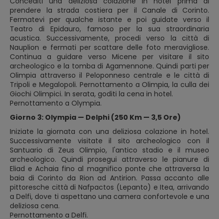
Concediti una deliziosa colazione in hotel prima di
prendere la strada costiera per il Canale di Corinto.
Fermatevi per qualche istante e poi guidate verso il
Teatro di Epidauro, famoso per la sua straordinaria
acustica. Successivamente, procedi verso la città di
Nauplion e fermati per scattare delle foto meravigliose.
Continua a guidare verso Micene per visitare il sito
archeologico e la tomba di Agamennone. Quindi parti per
Olimpia attraverso il Peloponneso centrale e le città di
Tripoli e Megalopoli. Pernottamento a Olimpia, la culla dei
Giochi Olimpici. In serata, goditi la cena in hotel.
Pernottamento a Olympia.
Giorno 3: Olympia — Delphi (250 Km — 3,5 Ore)
Iniziate la giornata con una deliziosa colazione in hotel.
Successivamente visitate il sito archeologico con il
Santuario di Zeus Olimpio, l'antico stadio e il museo
archeologico. Quindi prosegui attraverso le pianure di
Eliad e Achaia fino al magnifico ponte che attraversa la
baia di Corinto da Rion ad Antirion. Passa accanto alle
pittoresche città di Nafpactos (Lepanto) e Itea, arrivando
a Delfi, dove ti aspettano una camera confortevole e una
deliziosa cena.
Pernottamento a Delfi.