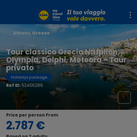
Athens, Greece
Tour classico Grecia Nafplion,
Olympia, Delphi, Meteora - Tour
privato
Holidays package
Ref ID:
52456289
price per person From
2.787 €
Based on 2 adults