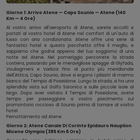
Giorno 1: Arrivo Atene — Capo Sounio — Atene (140
Km — 4 Ore)
Al vostro arrivo all'aeroporto di Atene, sarete accolti e
portati al vostro hotel di Atene nel comfort di un'auto di
lusso con aria condizionata. Atene offre una serie di
fantastici hotel e questo pacchetto offre il meglio, e
sappiamo che godrai appieno del tuo soggiorno di una
notte ad Atene. Nel pomeriggio percorrete la strada
costiera, passando per le meravigliose spiagge di Glyfada,
Vouliagmeni e Varkiza fino al punto più meridionale
dell'Attica, Capo Sounio, dove si ergono i pilastri di marmo
bianco del Tempio di Poseidone. Lungo la strada, si ha una
splendida vista sul Golfo Saronico e sulle piccole isole al
largo. Dopo aver visitato il Tempio di Poseidone, avete
tempo per passeggiare a vostro piacimento sul
promontorio roccioso di Sounio prima di tornare al vostro
hotel.
Pernottamento ad Atene.
Giorno 2: Atene Canale Di Corinto Epidauro Nauplion
Micene Olympia (385 Km 6 Ore)