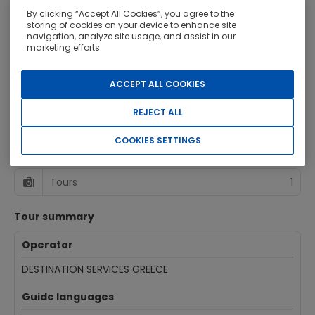
By clicking “Accept All Cookies”, you agree to the
2 Adults
storing of cookies on your device to enhance site
navigation, analyze site usage, and assist in our
marketing efforts.
Nights
4
ACCEPT ALL COOKIES
This idea includes
REJECT ALL
Destinations
4
COOKIES SETTINGS
Accommodations
4
Tours
1
Tour summary
Operator
DESTINATION SERVICES GREECE
Guide languages