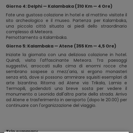
Giorno 4: Delphi — Kalambaka (310 Km — 4 Ore)
Fate una gustosa colazione in hotel e al mattino visitate il
sito archeologico e il museo. Partenza per Kalambaka,
una piccola città situata ai piedi dello straordinario
complesso di Meteora.
Pernottamento a Kalambaka.
Giorno 5: Kalambaka — Atene (355 Km — 4,5 Ore)
Iniziate la giornata con una deliziosa colazione in hotel.
Quindi, visita l'affascinante Meteora. Tra paesaggi
suggestivi, arroccati sulla cima di enormi rocce che
sembrano sospese a mezz'aria, si ergono monasteri
senza età, dove si possono ammirare squisiti esemplari di
arte bizantina. Ritorna ad Atene via Trikala, Lamia e
Termopili, godendoti una breve sosta per vedere il
monumento a Leonida dall'altra parte della strada. Arrivo
ad Atene e trasferimento in aeroporto (dopo le 20.00) per
continuare con l'organizzazione del viaggio.
Trip summary