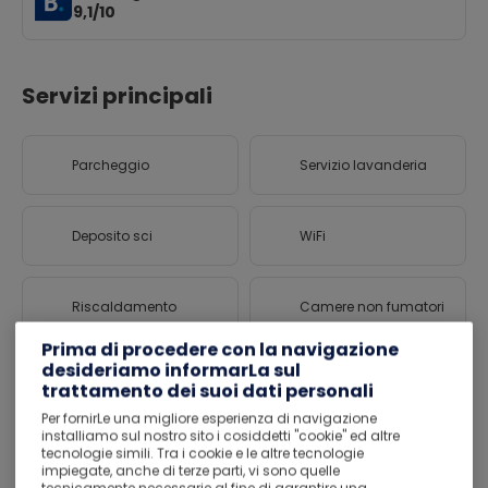
9,1/10
Servizi principali
Parcheggio
Servizio lavanderia
Deposito sci
WiFi
Riscaldamento
Camere non fumatori
Prima di procedere con la navigazione
desideriamo informarLa sul
Barbecue
Sci
trattamento dei suoi dati personali
Per fornirLe una migliore esperienza di navigazione
installiamo sul nostro sito i cosiddetti "cookie" ed altre
Disponibilità di camere
tecnologie simili. Tra i cookie e le altre tecnologie
Ascensore
familiari
impiegate, anche di terze parti, vi sono quelle
tecnicamente necessarie al fine di garantire una