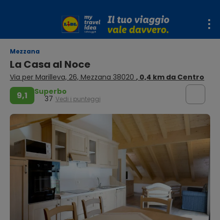
Mezzana
La Casa al Noce
Via per Marilleva, 26, Mezzana 38020
, 0,4 km da Centro
Superbo
9,1
37
Vedi i punteggi