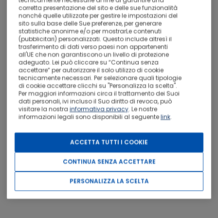
corretta presentazione del sito e delle sue funzionalità
nonché quelle utilizzate per gestire le impostazioni del
Terrazza solarium
Giardino
sito sulla base delle Sue preferenze, per generare
statistiche anonime e/o per mostrarLe contenuti
(pubblicitari) personalizzati. Questo include altresì il
trasferimento di dati verso paesi non appartenenti
ALTRI SERVIZI
all'UE che non garantiscono un livello di protezione
adeguato. Lei può cliccare su “Continua senza
accettare” per autorizzare il solo utilizzo di cookie
tecnicamente necessari. Per selezionare quali tipologie
di cookie accettare clicchi su "Personalizza la scelta".
Per maggiori informazioni circa il trattamento dei Suoi
dati personali, ivi incluso il Suo diritto di revoca, può
visitare la nostra
informativa privacy
. Le nostre
informazioni legali sono disponibili al seguente
link
.
ACCETTA TUTTI I COOKIE
CONTINUA SENZA ACCETTARE
PERSONALIZZA LA SCELTA