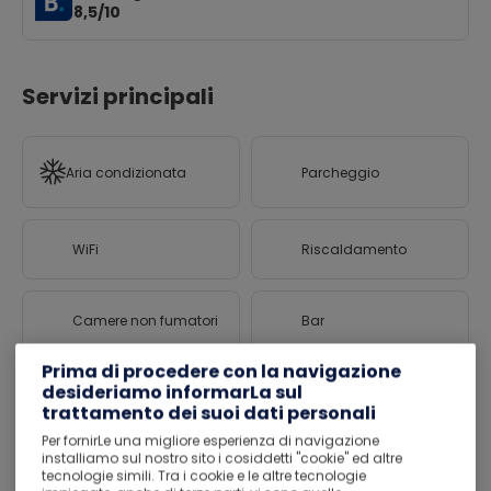
8,5/10
Servizi principali
Aria condizionata
Parcheggio
WiFi
Riscaldamento
Camere non fumatori
Bar
Prima di procedere con la navigazione
desideriamo informarLa sul
Giochi da
Check-in e check-out
tavolo/puzzle
express
trattamento dei suoi dati personali
Per fornirLe una migliore esperienza di navigazione
installiamo sul nostro sito i cosiddetti "cookie" ed altre
tecnologie simili. Tra i cookie e le altre tecnologie
Menù per diete
Servizio pulizie