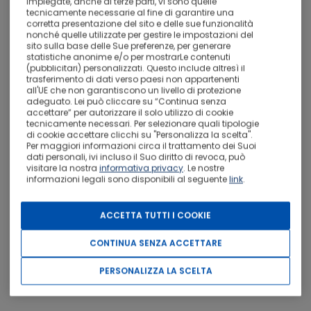
particolari (su richiesta)
giornaliero
impiegate, anche di terze parti, vi sono quelle
tecnicamente necessarie al fine di garantire una
corretta presentazione del sito e delle sue funzionalità
nonché quelle utilizzate per gestire le impostazioni del
Possibilità di colazione
Disponibilità di camere
sito sulla base delle Sue preferenze, per generare
in camera
familiari
statistiche anonime e/o per mostrarLe contenuti
(pubblicitari) personalizzati. Questo include altresì il
trasferimento di dati verso paesi non appartenenti
all'UE che non garantiscono un livello di protezione
ALTRI SERVIZI
adeguato. Lei può cliccare su “Continua senza
accettare” per autorizzare il solo utilizzo di cookie
tecnicamente necessari. Per selezionare quali tipologie
di cookie accettare clicchi su "Personalizza la scelta".
Per maggiori informazioni circa il trattamento dei Suoi
dati personali, ivi incluso il Suo diritto di revoca, può
visitare la nostra
informativa privacy
. Le nostre
informazioni legali sono disponibili al seguente
link
.
ACCETTA TUTTI I COOKIE
CONTINUA SENZA ACCETTARE
PERSONALIZZA LA SCELTA