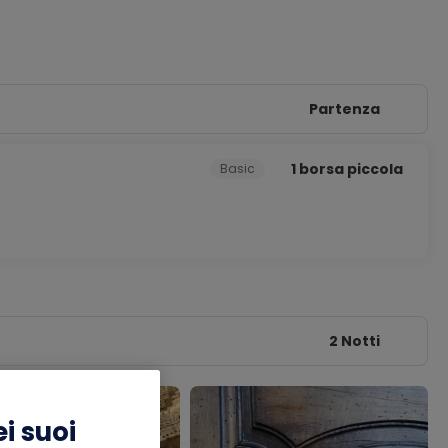
Partenza
1 borsa piccola
Basic
2 Notti
i suoi