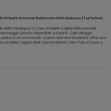
Double or Twin Room with Private External Bathroom With balcony (1 sofa bed and 1 large bed or 2 single beds and 1 sofa bed) - Free WiFi
le della Sardegna, La Casa di Adele Cagliari B&B prevede
ggio privato disponibile sul posto. Ogni alloggio
uesto bed and breakfast offre una
a.