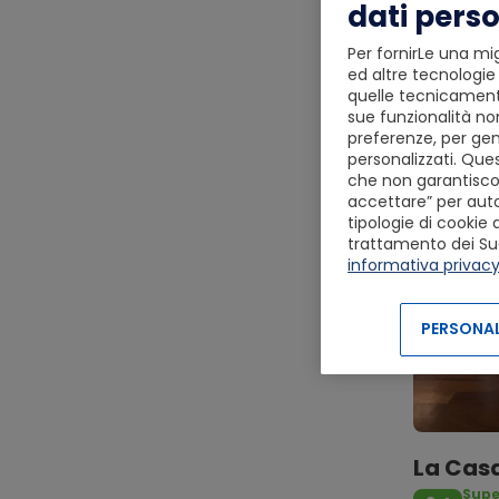
dati perso
Per fornirLe una mig
ed altre tecnologie 
quelle tecnicamente
sue funzionalità non
preferenze, per gen
personalizzati. Ques
che non garantiscon
accettare” per autor
tipologie di cookie 
trattamento dei Suoi 
informativa privac
PERSONAL
La Casa
Sup