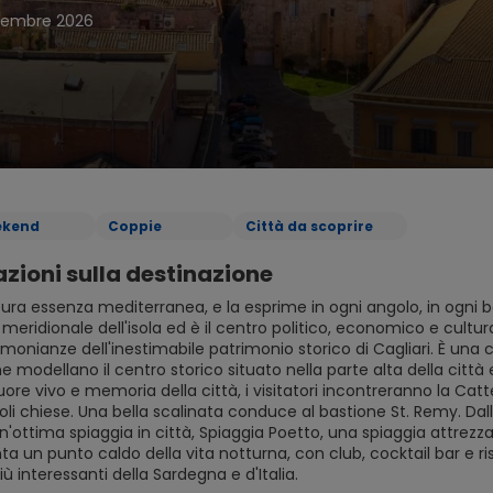
tembre 2026
kend
Coppie
Città da scoprire
zioni sulla destinazione
pura essenza mediterranea, e la esprime in ogni angolo, in ogni b
 meridionale dell'isola ed è il centro politico, economico e cultur
monianze dell'inestimabile patrimonio storico di Cagliari. È una ci
e modellano il centro storico situato nella parte alta della città 
uore vivo e memoria della città, i visitatori incontreranno la Cat
i chiese. Una bella scalinata conduce al bastione St. Remy. Dall
un'ottima spiaggia in città, Spiaggia Poetto, una spiaggia attrezza
ta un punto caldo della vita notturna, con club, cocktail bar e ri
iù interessanti della Sardegna e d'Italia.