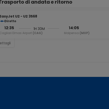
Trasporto di andata e ritorno
EasyJet U2 - U2 3568
Diretto
12:35
14:05
1H 30M
Cagliari Elmas Airport
(CAG)
Malpensa
(MXP)
ettagli