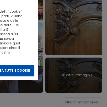
detti "cookie"
 parti, vi sono
ito e delle
se delle Sue
tari)
nenti all'UE
nua senza
zionare quali
ioni circa il
 nostra
A TUTTI I COOKIE
16 altre immaginis
Ulteriori informazioni