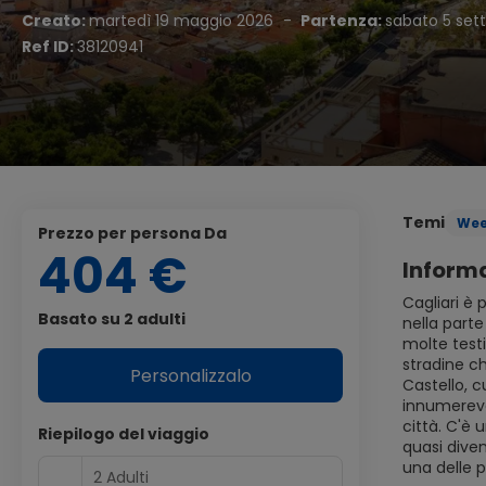
Creato:
martedì 19 maggio 2026
-
Partenza:
sabato 5 set
Ref ID:
38120941
Temi
Wee
Prezzo per persona Da
404 €
Informa
Cagliari è 
Basato su 2 adulti
nella parte
molte testi
stradine ch
Personalizzalo
Castello, c
innumerevol
città. C'è 
Riepilogo del viaggio
quasi diven
una delle p
2 Adulti