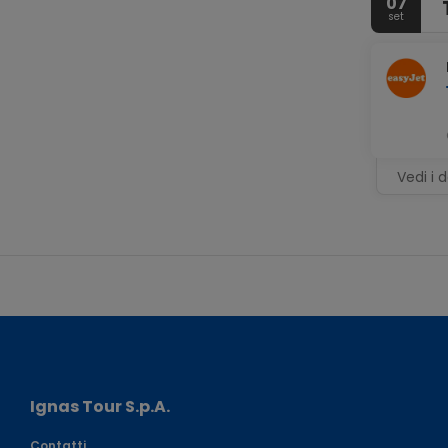
07
set
Vedi i d
Ignas Tour S.p.A.
Contatti