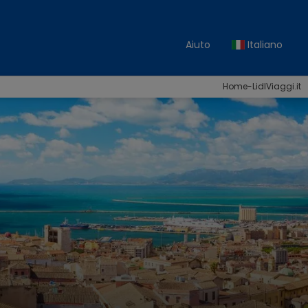
Aiuto
Italiano
Home-LidlViaggi.it