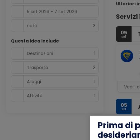
Ulteriori 
5 set 2026 - 7 set 2026
Servizi 
notti
2
05
set
Questa idea include
Destinazioni
1
Trasporto
2
Alloggi
1
Vedi i d
Attività
1
05
set
Prima di 
desideria