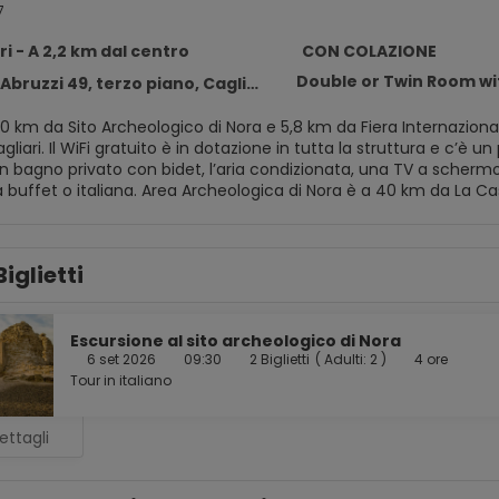
7
ri - A 2,2 km dal centro
CON COLAZIONE
bruzzi 49, terzo piano, Cagliari 09122
0 km da Sito Archeologico di Nora e 5,8 km da Fiera Internaziona
liari. Il WiFi gratuito è in dotazione in tutta la struttura e c’è un parche
gno privato con bidet, l’aria condizionata, una TV a schermo piatto e un microonde. Q
i Nora è a 40 km da La Casa di Adele Cagliari B&B, mentre Monte Claro Park si trova a
istanza. Aeroporto di Cagliari-Elmas si trova a 7 km dalla struttur
Biglietti
Escursione al sito archeologico di Nora
6 set 2026
09:30
2 Biglietti
(
Adulti: 2
)
4 ore
Tour in italiano
ettagli