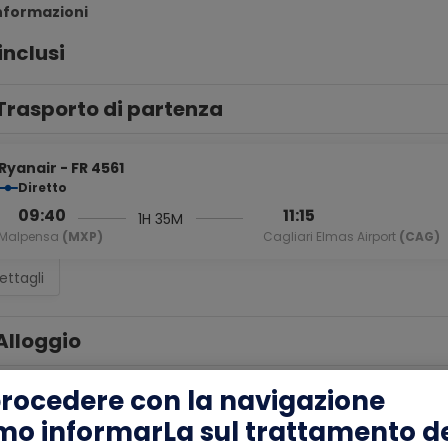
informazioni
inclusi
Trasporto di partenza
Ryanair - FR 4561
Diretto
09:40
11:15
1H 35M
Malpensa
(MXP)
Cagliari Elmas Airport
(CAG)
ettagli
Alloggio
procedere con la navigazione
mo informarLa sul trattamento de