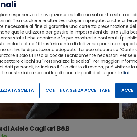
nali
liore esperienza di navigazione installiamo sul nostro sito i cosid
simili. Tra i cookie e le altre tecnologie impiegate, anche di terze
 necessarie al fine di garantire una corretta presentazione del s
ché quelle utilizzate per gestire le impostazioni del sito sulla ba
erare statistiche anonime e/o per mostrarLe contenuti (pubblici
to include altresì il trasferimento di dati verso paesi non apparte
o un livello di protezione adeguato. Lei può cliccare su “Conti
izzare il solo utilizzo di cookie tecnicamente necessari. Per sele
accettare clicchi su "Personalizza la scelta". Per maggiori informaz
dati personali, ivi incluso il Suo diritto di revoca, può visitare la
y
. Le nostre informazioni legali sono disponibili al seguente
link
.
IZZA LA SCELTA
CONTINUA SENZA ACCETTARE
ACCETT
 di Adele Cagliari B&B
erbo