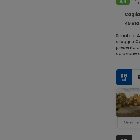
9,4
19
Caglia
49 Via A
Situato a 4
alloggi a Cag
presenta un ba
colazione a buffet o italiana. Area Archeologica d
2,2 km di d
06
set
Vedi i d