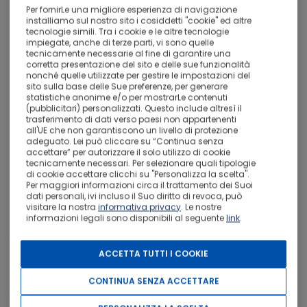
Per fornirLe una migliore esperienza di navigazione
installiamo sul nostro sito i cosiddetti "cookie" ed altre
tecnologie simili. Tra i cookie e le altre tecnologie
201 Hotel
impiegate, anche di terze parti, vi sono quelle
tecnicamente necessarie al fine di garantire una
Ottimo
corretta presentazione del sito e delle sue funzionalità
8,3
7820
nonché quelle utilizzate per gestire le impostazioni del
sito sulla base delle Sue preferenze, per generare
Kópavogur - A 4,5 km dal centro
statistiche anonime e/o per mostrarLe contenuti
(pubblicitari) personalizzati. Questo include altresì il
CON COLAZIONE
trasferimento di dati verso paesi non appartenenti
all'UE che non garantiscono un livello di protezione
Hlidasmari 5, Kópavogur 201
adeguato. Lei può cliccare su “Continua senza
accettare” per autorizzare il solo utilizzo di cookie
Standard Double Room,1 Queen Bed,NonSmoking
tecnicamente necessari. Per selezionare quali tipologie
Da 201 Hotel in una zona commerciale di Kópavogur con
di cookie accettare clicchi su "Personalizza la scelta".
Per maggiori informazioni circa il trattamento dei Suoi
meno di 10 minuti al volante potrai raggiungere Sentiero
dati personali, ivi incluso il Suo diritto di revoca, può
Laugavegur e Hallgrimskirkja. Questo hotel si trova a 9,1
visitare la nostra
informativa privacy
. Le nostre
km da Porto di Reykjavik e 4,9 km da Laguna del Cielo.
informazioni legali sono disponibili al seguente
link
.
Le opportunità di svago non mancano: avrai a
Ulteriori informazioni
disposizione una palestra aperta giorno e notte, oltre a il
ACCETTA TUTTI I COOKIE
Wi-Fi gratuito e servizi di concierge.
CONTINUA SENZA ACCETTARE
Soggiorna in una delle 102 camere della struttura,
30
complete di TV a schermo piatto. Il Wi-Fi gratuito ti