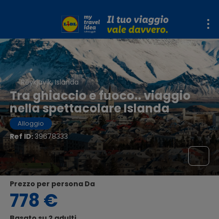
Reykjavik, Islanda
Tra ghiaccio e fuoco.. viaggio
nella spettacolare Islanda
Alloggio
Ref ID:
39678333
Prezzo per persona Da
778 €
Basato su 2 adulti