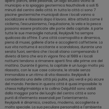
aperti: parchi, aree pedonali, un lago situato vicino al
municipio e la spiaggia geotermica Nauthólsvik a soli 15
minuti dal centro della città. In tutta la città ci sono 7
piscine geotermiche municipali dove i locali vanno a
socializzare e rilassarsi dopo il lavoro. Altre attività come il
ciclismo, l'escursionismo, l'equitazione, la vela e la pesca
possono essere praticate alle porte della capitale. A parte
tutte le sue meraviglie naturali, Reykjavik ha sempre
qualcosa da offrire. È una città cosmopolita e dinamica,
piena di musei, gallerie d'arte e accoglienti caffetterie. La
sua vita notturna è eccitante e scandalosa, durante una
serata fuori, sembra che i locali stiano compensando il
divieto di birra che era in vigore fino al 1989 e i locali
notturni tendono a rimanere aperti fino alle prime ore del
mattino. Durante il giorno, la capitale è un luogo molto più
rilassato, con le sue case colorate, le strade senza
immondizia e un ritmo di vita rilassato. Reykjavik è
considerata una delle città più pulite, più verdi e più sicure
del mondo. Perdersi in questa città è quasi impossibile: la
chiesa Hallgrímskirkja e la collina Öskjuhlíð sono visibili
dalla maggior parte dei luoghi del centro città e sono
punti di riferimento essenziali per l'orientamento.
Reykjavik è dinamico, creativo, moderno, accogliente e
molto speciale. La sua peculiare personalità e l'ambiente