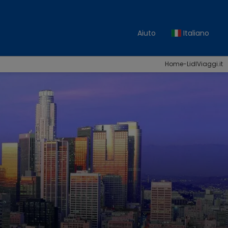
Aiuto
Italiano
Home-LidlViaggi.it