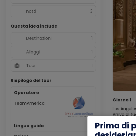
notti
3
Questa idea include
Destinazioni
1
Alloggi
1
Tour
1
Riepilogo del tour
Operatore
Giorno 1
TeamAmerica
Los Angele
Arrivo al t
Storia, lu
Prima di 
Lingue guida
hotel è sta
celebrità,
desideria