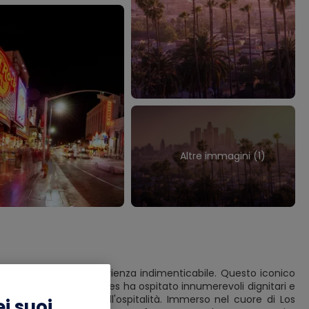
Altre immagini (1)
ndo le basi per un'esperienza indimenticabile. Questo iconico
23, il Biltmore Los Angeles ha ospitato innumerevoli dignitari e
ggenda nel mondo dell'ospitalità. Immerso nel cuore di Los
i suoi