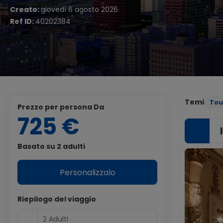
Creato:
giovedì 6 agosto 2026
Ref ID:
40202384
Temi
Tou
Prezzo per persona Da
725 €
Basato su 2 adulti
Personalizzalo
Riepilogo del viaggio
2 Adulti