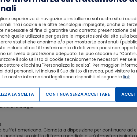
on una vista mozzafiato su Pershing Square e vicino a Holly
nali
.
e camere e le sfarzose suite sono progettate meticolosamente
liore esperienza di navigazione installiamo sul nostro sito i cosid
oderno.
simili. Tra i cookie e le altre tecnologie impiegate, anche di terze
nto in albergo.
 necessarie al fine di garantire una corretta presentazione del s
ché quelle utilizzate per gestire le impostazioni del sito sulla ba
erare statistiche anonime e/o per mostrarLe contenuti (pubblici
s
to include altresì il trasferimento di dati verso paesi non apparte
 buffet americana e intera giornata a disposizione per usufruire
o un livello di protezione adeguato. Lei può cliccare su “Conti
agli Universal Studios Hollywood (l'ingresso verrà prenotato per il 
izzare il solo utilizzo di cookie tecnicamente necessari. Per sele
ingressi a scelta tra le seguenti attrazioni:
accettare clicchi su "Personalizza la scelta". Per maggiori informaz
RAMMY
dati personali, ivi incluso il Suo diritto di revoca, può visitare la
ozzi di catrame di La Brea
y
. Le nostre informazioni legali sono disponibili al seguente
link
.
rdini botanici di Los Angeles
Tussauds Hollywood
storia naturale della contea di Los Angeles
IZZA LA SCELTA
CONTINUA SENZA ACCETTARE
ACCETT
 stadio SoFi
ours
nto in albergo.
s
 buffet americana. Giornata a disposizione per continuare ad espl
, godetevi un piatto di fama mondiale e un'atmosfera ispirata al