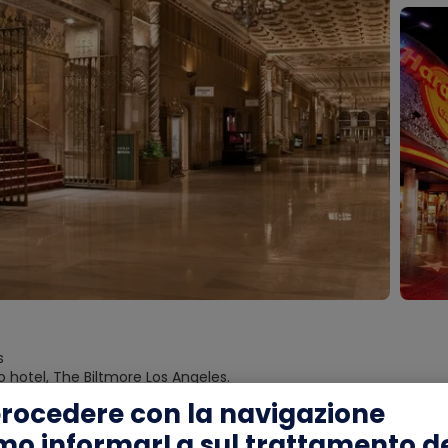
s
uo hotel, The Biltmore Los Angeles.
sso e opulenza si intrecciano al The Biltmore Los Angeles, pone
procedere con la navigazione
to un faro di eleganza e raffinatezza negli ultimi 100 anni. Dal 19
 dal presidente John F. Kennedy ai Beatles, rendendolo una le
mo informarLa sul trattamento de