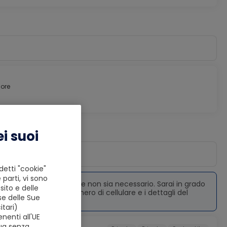
 ore
i suoi
detti "cookie"
 parti, vi sono
tatterà prima, a meno che non sia necessario. Sarai in grado
ito e delle
del tuo autista, il numero di cellulare e i dettagli del
se delle Sue
tari)
nenti all'UE
nua senza