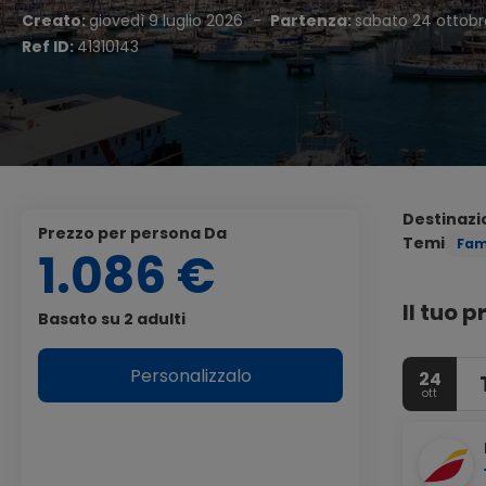
Creato:
giovedì 9 luglio 2026
-
Partenza:
sabato 24 ottobr
Ref ID:
41310143
Destinazi
Prezzo per persona Da
Temi
Fam
1.086 €
Il tuo 
Basato su 2 adulti
Personalizzalo
24
ott