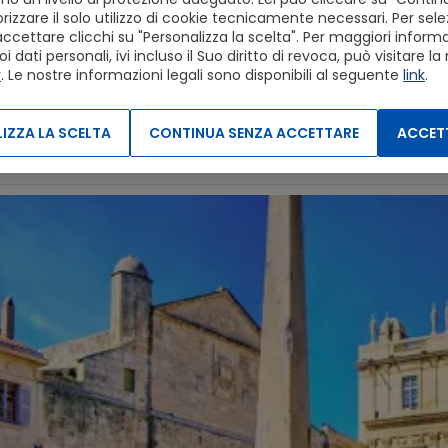
DAYTRIP
izzare il solo utilizzo di cookie tecnicamente necessari. Per sele
Diretto
accettare clicchi su "Personalizza la scelta". Per maggiori informaz
1H 4M
dati personali, ivi incluso il Suo diritto di revoca, può visitare la
Marseille City Center
Arles City Center
y
. Le nostre informazioni legali sono disponibili al seguente
link
.
ettagli
IZZA LA SCELTA
CONTINUA SENZA ACCETTARE
ACCETT
2.
Arles