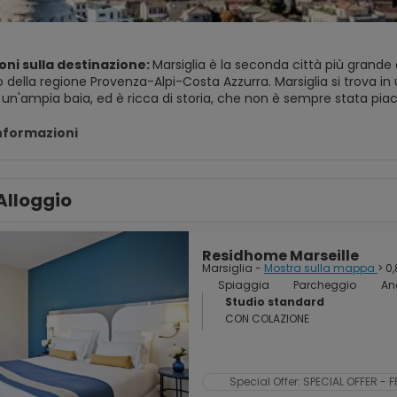
oni sulla destinazione:
Marsiglia è la seconda città più grande d
ella regione Provenza-Alpi-Costa Azzurra. Marsiglia si trova in 
 un'ampia baia, ed è ricca di storia, che non è sempre stata pia
 una destinazione turistica popolare, poiché ha 300 giorni di sole 
informazioni
glia conserva ancora le tracce del suo passato tumultuoso, ques
no potente che incoraggia i visitatori a passeggiare nei suoi vecch
Alloggio
ei giardini del Palazzo Longchamp e, naturalmente, sulla spian
tà
Residhome Marseille
Marsiglia -
Mostra sulla mappa
> 0
Spiaggia
Parcheggio
An
Studio standard
CON COLAZIONE
Special Offer: SPECIAL OFFER -