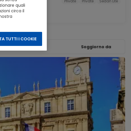
Private
Private
Sedan Lite
zionare quali
ioni circa il
 nostra
A TUTTI I COOKIE
Soggiorno da