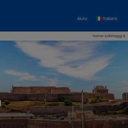
Aiuto
Italiano
Home-LidlViaggi.it
a