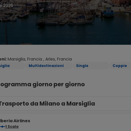
e 2026
oni:
Marsiglia, Francia , Arles, Francia
iglia
Multidestinazioni
Single
Coppie
programma giorno per giorno
Trasporto da Milano a Marsiglia
Iberia Airlines
1 Scalo