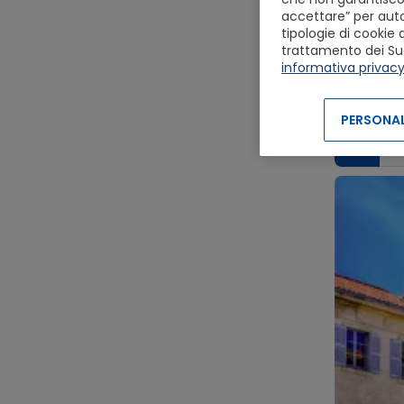
accettare” per autor
tipologie di cookie 
trattamento dei Suoi 
informativa privac
Vedi i d
PERSONAL
26
ott