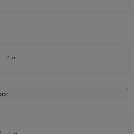
4 ore
orari.
)
2 ore