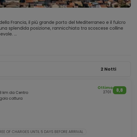
ella Francia, il più grande porto del Mediterraneo e il fulcro
una splendida posizione, rannicchiata tra scoscese colline
cevole.
all'anno.
ta antica città è oggi molto attiva e attraente.
i quartieri intorno al Vieux Port, nei giardini con le antiche
ata di Notre-Dame-de-la-Garde Cattedrale, che domina
2 Notti
Ottimo
8,8
2701
,8 km da Centro
golo cottura
 FREE OF CHARGES UNTIL 5 DAYS BEFORE ARRIVAL