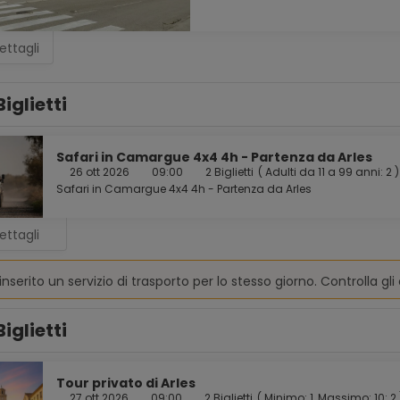
ettagli
Biglietti
Safari in Camargue 4x4 4h - Partenza da Arles
26 ott 2026
09:00
2 Biglietti
(
Adulti da 11 a 99 anni: 2
)
Safari in Camargue 4x4 4h - Partenza da Arles
ettagli
inserito un servizio di trasporto per lo stesso giorno. Controlla gli 
Biglietti
Tour privato di Arles
27 ott 2026
09:00
2 Biglietti
(
Minimo: 1, Massimo: 10: 2