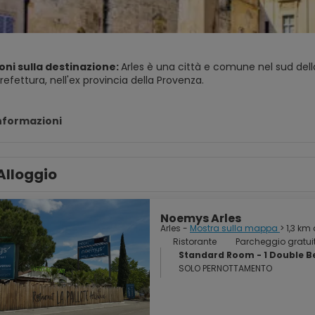
oni sulla destinazione:
Arles è una città e comune nel sud dell
efettura, nell'ex provincia della Provenza.
della Camargue si trova sul territorio del comune, il che lo ren
io. La città ha una lunga storia ed era di notevole importanza ne
informazioni
manici di Arles sono stati inseriti nell'elenco dei patrimoni dell'
o romano (les Arènes d'Arles) fu costruito nel I o II secolo a.C. o
Alloggio
e attrazioni romane ci sono il teatro classico, i criptoportici e al
Noemys Arles
Arles -
Mostra sulla mappa
> 1,3 km
Ristorante
Parcheggio gratui
Standard Room - 1 Double B
SOLO PERNOTTAMENTO