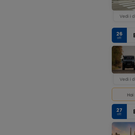
Vedi i d
26
ott
Vedi i d
Hai 
27
ott