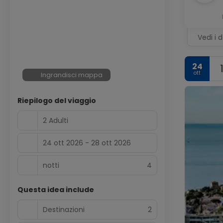
Vedi i d
24
ott
Ingrandisci mappa
Riepilogo del viaggio
2 Adulti
24 ott 2026 - 28 ott 2026
notti
4
Questa idea include
Destinazioni
2