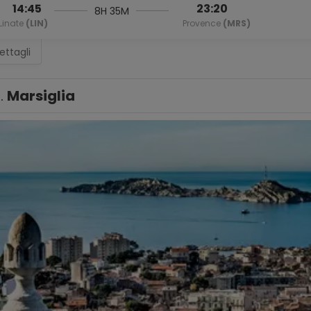
14:45
23:20
8H 35M
Linate
(LIN)
Provence
(MRS)
ettagli
1.
Marsiglia