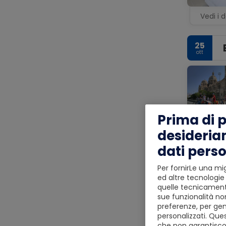
Vedi i d
25
ott
Prima di 
Vedi i d
desideria
dati perso
26
ott
Per fornirLe una mig
ed altre tecnologie 
Il tuo
quelle tecnicamente
di con
sue funzionalità non
veicol
preferenze, per gen
personalizzati. Ques
che non garantiscon