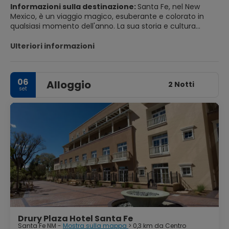
Informazioni sulla destinazione:
Santa Fe, nel New
Mexico, è un viaggio magico, esuberante e colorato in
qualsiasi momento dell'anno. La sua storia e cultura
leggendarie ti affascineranno e ti ispireranno. Le sue
gallerie d'arte e le diverse arti visive spaziano dalle antiche
Ulteriori informazioni
tecniche tradizionali a quelle più contemporanee e
spigolose. Santa Fe ospita più di una dozzina di
affascinanti musei che documentano la storia, l'arte e le
06
Alloggio
culture della regione. Qui troverai l'unico museo del paese
2 Notti
set
dedicato a un'artista donna, Georgia O'Keeffe. Molti
visitatori viaggiano qui per visitare affascinanti siti storici,
tra cui splendidi resti di antiche comunità di nativi
americani vicino a Santa Fe e comunità di pueblo ancora
vibranti oggi.
Drury Plaza Hotel Santa Fe
Santa Fe NM -
Mostra sulla mappa
> 0,3 km da Centro