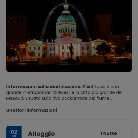
Informazioni sulla destinazione:
Saint Louis è una
grande metropoli del Midwest e la città più grande del
Missouri. Situata sulla riva occidentale del fiume
Mississippi, Saint Louis è una grande città americana da
visitare. La città ha molti siti interessanti, sia storici che
Ulteriori informazioni
moderni, cibo davvero ottimo, tutti i tipi di musica,
architettura, musei e altre attrazioni. Il Gateway Arch è il
punto di riferimento più famoso di Saint Louis e domina lo
02
Alloggio
skyline. Si trova nel Jefferson National Expansion Memorial
1 Notte
set