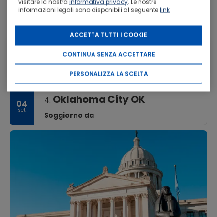
visitare la nostra
informativa privacy
. Le nostre
a Oklahoma City OK
informazioni legali sono disponibili al seguente
link
.
Nessun trasporto selezionato
ACCETTA TUTTI I COOKIE
Springfield MO
CONTINUA SENZA ACCETTARE
Oklahoma City OK
Trasporto disabilitato
PERSONALIZZA LA SCELTA
Oklahoma City OK
4.
04
set
Soggiorno da