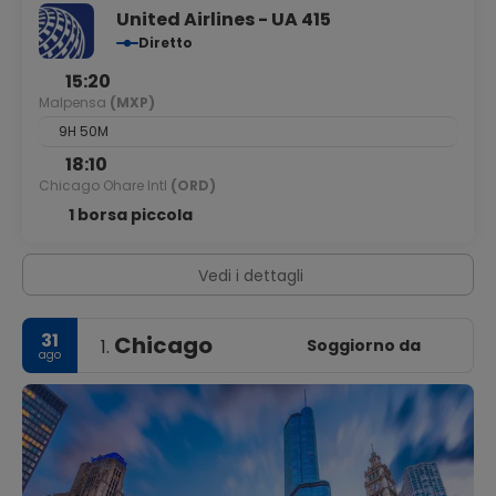
United Airlines - UA 415
Diretto
15:20
Malpensa
(MXP)
9H 50M
18:10
Chicago Ohare Intl
(ORD)
1 borsa piccola
Vedi i dettagli
31
Chicago
Soggiorno da
1.
ago