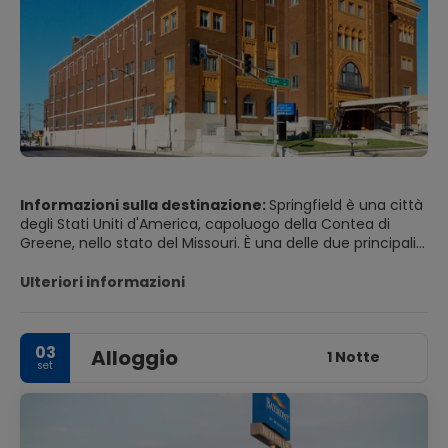
Informazioni sulla destinazione:
Springfield è una città
degli Stati Uniti d'America, capoluogo della Contea di
Greene, nello stato del Missouri. È una delle due principali
città dell'area metropolitana di Springfield-Branson,
Dallas, Greene, Polk, Webster, Stone e Taney. Il
Ulteriori informazioni
soprannome di Springfields è la città regina degli Ozarks
ed è conosciuta come la culla della Route 66. Ospita
anche diverse università tra cui la Evangel University, la
03
Alloggio
Missouri State University e la Drury University.
1 Notte
set