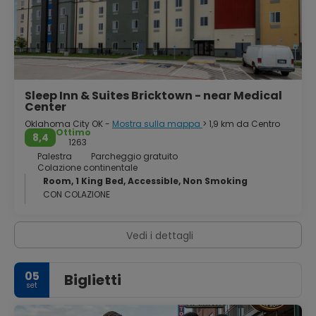
Sleep Inn & Suites Bricktown - near Medical
Center
Oklahoma City OK -
Mostra sulla mappa
> 1,9 km da Centro
Ottimo
8,4
1263
Palestra
Parcheggio gratuito
Colazione continentale
Room, 1 King Bed, Accessible, Non Smoking
CON COLAZIONE
Vedi i dettagli
05
Biglietti
set