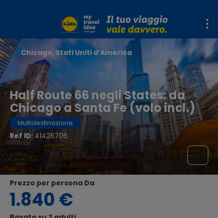
Chicago, Stati Uniti d'America
Half Route 66 negli States: da
Chicago a Santa Fe (volo incl.)
Multidestinazione
Ref ID:
41428706
Prezzo per persona Da
1.840 €
Basato su 2 adulti