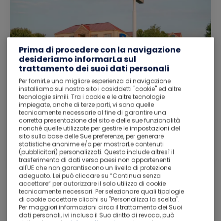
Prima di procedere con la navigazione
desideriamo informarLa sul
trattamento dei suoi dati personali
Per fornirLe una migliore esperienza di navigazione
Baymont by Wyndham Springfield I-44
installiamo sul nostro sito i cosiddetti "cookie" ed altre
Springfield MO -
Mostra sulla mappa
> 6,2 km da Centro
tecnologie simili. Tra i cookie e le altre tecnologie
Ottimo
8,3
3261
impiegate, anche di terze parti, vi sono quelle
tecnicamente necessarie al fine di garantire una
Piscina al coperto (tutto l''''anno)
Palestra
corretta presentazione del sito e delle sue funzionalità
Parcheggio gratuito
nonché quelle utilizzate per gestire le impostazioni del
1 King Bed, Mobility Accessible Room, Bathtub
sito sulla base delle Sue preferenze, per generare
w/Grab Bars, Non-Smoking
statistiche anonime e/o per mostrarLe contenuti
CON COLAZIONE
(pubblicitari) personalizzati. Questo include altresì il
Cancellazione gratuita
trasferimento di dati verso paesi non appartenenti
all'UE che non garantiscono un livello di protezione
adeguato. Lei può cliccare su “Continua senza
Vedi i dettagli
accettare” per autorizzare il solo utilizzo di cookie
tecnicamente necessari. Per selezionare quali tipologie
di cookie accettare clicchi su "Personalizza la scelta".
Per maggiori informazioni circa il trattamento dei Suoi
Trasporto da Springfield MO
dati personali, ivi incluso il Suo diritto di revoca, può