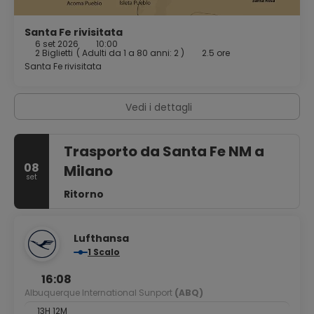
Santa Fe rivisitata
6 set 2026
10:00
2 Biglietti
(
Adulti da 1 a 80 anni: 2
)
2.5 ore
Santa Fe rivisitata
Vedi i dettagli
Trasporto da Santa Fe NM a
08
Milano
set
Ritorno
Lufthansa
1 Scalo
16:08
Albuquerque International Sunport
(ABQ)
13H 12M