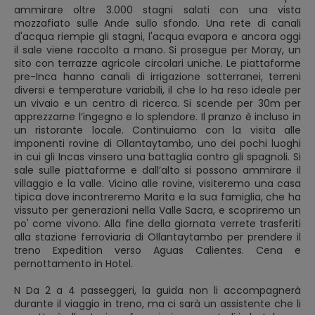
ammirare oltre 3.000 stagni salati con una vista
mozzafiato sulle Ande sullo sfondo. Una rete di canali
d'acqua riempie gli stagni, l'acqua evapora e ancora oggi
il sale viene raccolto a mano. Si prosegue per Moray, un
sito con terrazze agricole circolari uniche. Le piattaforme
pre-Inca hanno canali di irrigazione sotterranei, terreni
diversi e temperature variabili, il che lo ha reso ideale per
un vivaio e un centro di ricerca. Si scende per 30m per
apprezzarne l’ingegno e lo splendore. Il pranzo è incluso in
un ristorante locale. Continuiamo con la visita alle
imponenti rovine di Ollantaytambo, uno dei pochi luoghi
in cui gli Incas vinsero una battaglia contro gli spagnoli. Si
sale sulle piattaforme e dall’alto si possono ammirare il
villaggio e la valle. Vicino alle rovine, visiteremo una casa
tipica dove incontreremo Marita e la sua famiglia, che ha
vissuto per generazioni nella Valle Sacra, e scopriremo un
po' come vivono. Alla fine della giornata verrete trasferiti
alla stazione ferroviaria di Ollantaytambo per prendere il
treno Expedition verso Aguas Calientes. Cena e
pernottamento in Hotel.
N Da 2 a 4 passeggeri, la guida non li accompagnerà
durante il viaggio in treno, ma ci sarà un assistente che li