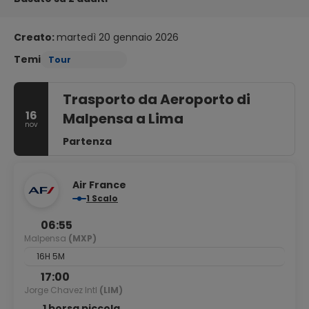
Creato:
martedì 20 gennaio 2026
Temi
Tour
Trasporto da Aeroporto di
16
Malpensa a Lima
nov
Partenza
Air France
1 Scalo
06:55
Malpensa
(MXP)
16H 5M
17:00
Jorge Chavez Intl
(LIM)
1 borsa piccola