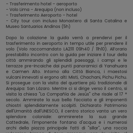
- Trasferimento hotel – aeroporto
- Volo Lima – Arequipa (non incluso)
- Trasferimento Aeroporto – hotel
- City tour con incluso Monastero di Santa Catalina e
Museo Santuarios Andinos (5h)
Dopo la colazione la guida verrà a prendervi per il
trasferimento in aeroporto in tempo utile per prendere il
volo (Volo raccomandato LA2111 09h40 / 11h10). All’orario
prestabilito incontro con la guida per iniziare il tour della
città ammirando gli splendidi paesaggi, i campi e le
terrazze pre-Incaiche dai punti panoramici di Yanahuara
e Carmen Alto. Intorno alla Città Bianca, i maestosi
vulcani innevati si ergono alti: Misti, Chachani, Pichu Pichu.
Si prosegue con la visita del quartiere più tradizionale di
Arequipa: San Lázaro. Mentre ci si dirige verso il centro, si
visita la chiesa "La Compañía de Jesús" che risale al 17 °
secolo. Ammirate la sua bella facciata e gli imponenti
chiostri splendidamente scolpiti. Dichiarato Patrimonio
dell'Umanità dall'UNESCO, il centro storico vanta un vero
splendore coloniale: ammirerete la sua grande
Cattedrale, l'imponente fontana d'acqua e i numerosi
archi della piazza principale fatti di "sillar", una roccia