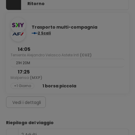
Ritorno
Trasporto multi-compagnia
2 Scali
14:05
Teniente Alejandro Velasco Astete Intl
(CUZ)
21H 20M
17:25
Malpensa
(MXP)
1 borsa piccola
+1 Giorno
Vedi i dettagli
Riepilogo del viaggio
2 Adulti