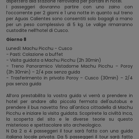
aspetterà alla stazione ferroviaria per portarli in hotel.
I passeggeri dovranno partire con uno zaino con
l’occorrente per 2 giorni e 1 una notte in quanto sul treno
per Aguas Calientes sono consentiti solo bagagli a mano
per un peso complessivo di 5 kg. Le valige rimarranno
custodite nell’hotel di Cusco.
Giorno 8
Lunedì: Machu Picchu - Cusco
- Pasti: Colazione a buffet
- Visita guidata a Machu Picchu (2h 30min)
- Treno Panoramico Vistadome Machu Picchu – Poroy
(3h 30min) – 2/4 pax senza guida
- Trasferimento in privato Poroy – Cusco (30min) – 2/4
pax senza guida
All’ora prestabilita la vostra guida vi verrà a prendere in
hotel per andare alla piccola fermata dell'autobus e
prendere il bus navetta fino all'antica cittadella di Machu
Picchu e iniziare la visita guidata. Scoprirete la civiltà Inca,
la scoperta del sito e le diverse teorie su questo
misterioso e spettacolare sito archeologico.
N Da 2 a 4 passeggeri il tour sarà fatto con una guida
italiana locale privata. Da 5 passeggeri il tour sarà fatto