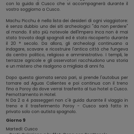
con la guida di Cusco che vi accompagnerà durante il
vostro soggiorno a Cusco.
Machu Picchu è nella lista dei desideri di ogni viaggiatore:
è senza dubbio uno dei siti archeologici "da non perdere"
al mondo. Il sito più notevole dell'Impero Inca non è mai
stato trovato dagli spagnoli ed è stato riscoperto durante
il 20 ° secolo. Da allora, gli archeologi continuano a
indagare, scavare e ricostruire l'antica città che fungeva
da centro politico, religioso e amministrativo. I templi, le
terrazze agricole e gli osservatori racchiudono una storia
e un mistero che risalgono a migliaia di anni fa.
Dopo questa giornata senza pari, si prende l'autobus per
tornare ad Aguas Calientes e poi continua con il treno
fino a Poroy da dove verrai trasferito al tuo hotel a Cusco.
Pernottamento in Hotel.
N Da 2 a 4 passeggeri non c'è guida durante il viaggio in
treno e il trasferimento Poroy - Cusco sarà fatto in
privato solo con autista spagnolo.
Giorno 9
Martedì: Cusco