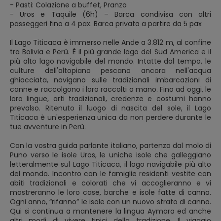
- Pasti: Colazione a buffet, Pranzo
- Uros e Taquile (6h) – Barca condivisa con altri
passeggeri fino a 4 pax. Barca privata a partire da 5 pax
Il Lago Titicaca è immerso nelle Ande a 3.812 m, al confine
tra Bolivia e Perù. È il più grande lago del Sud America e il
più alto lago navigabile del mondo. Intatte dal tempo, le
culture dell'altopiano pescano ancora nell'acqua
ghiacciata, navigano sulle tradizionali imbarcazioni di
canne e raccolgono i loro raccolti a mano. Fino ad oggi, le
loro lingue, arti tradizionali, credenze e costumi hanno
prevalso. Ritenuto il luogo di nascita del sole, il Lago
Titicaca è un'esperienza unica da non perdere durante le
tue avventure in Perù.
Con la vostra guida parlante italiano, partenza dal molo di
Puno verso le isole Uros, le uniche isole che galleggiano
letteralmente sul Lago Titicaca, il lago navigabile più alto
del mondo. Incontro con le famiglie residenti vestite con
abiti tradizionali e colorati che vi accoglieranno e vi
mostreranno le loro case, barche e isole fatte di canna.
Ogni anno, “rifanno” le isole con un nuovo strato di canna.
Qui si continua a mantenere la lingua Aymara ed anche
altri modi di vivere tipici della tradizione. Il viaggio