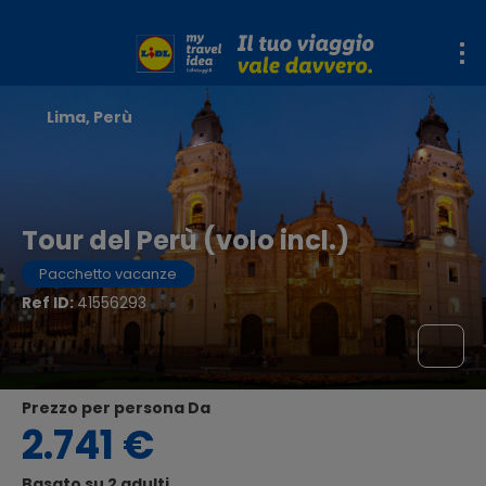
Lima, Perù
Tour del Perù (volo incl.)
Pacchetto vacanze
Ref ID:
41556293
Prezzo per persona Da
2.741 €
Basato su 2 adulti