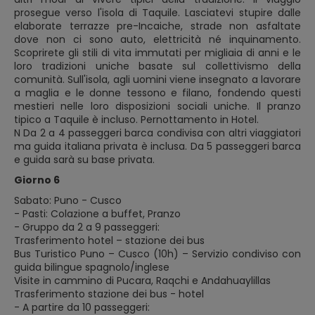
prosegue verso l'isola di Taquile. Lasciatevi stupire dalle
elaborate terrazze pre-Incaiche, strade non asfaltate
dove non ci sono auto, elettricità né inquinamento.
Scoprirete gli stili di vita immutati per migliaia di anni e le
loro tradizioni uniche basate sul collettivismo della
comunità. Sull'isola, agli uomini viene insegnato a lavorare
a maglia e le donne tessono e filano, fondendo questi
mestieri nelle loro disposizioni sociali uniche. Il pranzo
tipico a Taquile è incluso. Pernottamento in Hotel.
N Da 2 a 4 passeggeri barca condivisa con altri viaggiatori
ma guida italiana privata è inclusa. Da 5 passeggeri barca
e guida sarà su base privata.
Giorno 6
Sabato: Puno - Cusco
- Pasti: Colazione a buffet, Pranzo
- Gruppo da 2 a 9 passeggeri:
Trasferimento hotel – stazione dei bus
Bus Turistico Puno – Cusco (10h) – Servizio condiviso con
guida bilingue spagnolo/inglese
Visite in cammino di Pucara, Raqchi e Andahuaylillas
Trasferimento stazione dei bus - hotel
- A partire da 10 passeggeri: