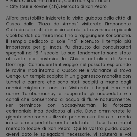
- Pasti: Colazione a buffet, Cena con Spettacolo
- City tour e Rovine (4h), Mercato di San Pedro
All’ora prestabilita inizierete la visita guidata della città di
Cusco dalla “Plaza de Armas” visiterete l'imponente
Cattedrale in stile rinascimentale. attraverserete piccoli
vicoli bordati da mura Inca fino a raggiungere Koricancha,
il tempio dedicato al sole "Inti". Ritenuto il tempio più
importante per gli Incas, fu distrutto dai conquistatori
spagnoli nel 16 ° secolo. Le sue fondamenta sono state
utilizzate per costruire la Chiesa cattolica di Santo
Domingo. Continuerete il viaggio nel passato esplorando
le rovine Inca intorno a Cusco: Nelle vicinanze si trova
Qenqo, un tempio scolpito in un gigantesco monolite con
tunnel e camere che sono stati scolpiti a mano dagli
uomini migliaia di anni fa. Visiterete i bagni Inca noti
come Tambomachay e scoprirete gli acquedotti e i
canali che consentono all'acqua di fluire naturalmente.
Per terminate con Sacsayhuamán, la fortezza
cerimoniale Inca dedicata al sole. Dove ammirerete le
gigantesche rocce utilizzate per costruire il sito e il modo
in cui erano perfettamente adattate. Il tour termina al
mercato locale di San Pedro. Qui la vostra guida, dopo
avervi dato le spiegazioni necessarie, vi saluterà e voi