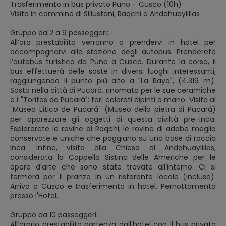
Trasferimento in bus privato Puno – Cusco (10h)
Visita in cammino di Sillustani, Raqchi e Andahuaylillas
Gruppo da 2 a 9 passeggeri:
All’ora prestabilita verranno a prendervi in hotel per
accompagnarvi alla stazione degli autobus. Prenderete
l’autobus turistico da Puno a Cusco. Durante la corsa, il
bus effettuerà delle soste in diversi luoghi interessanti,
raggiungendo il punto più alto a "La Raya", (4.319 m).
Sosta nella città di Pucará, rinomata per le sue ceramiche
e i "Toritos de Pucará": tori colorati dipinti a mano. Visita al
"Museo Lítico de Pucará" (Museo della pietra di Pucará)
per apprezzare gli oggetti di questa civiltà pre-Inca.
Esplorerete le rovine di Raqchi; le rovine di adobe meglio
conservate e uniche che poggiano su una base di roccia
Inca. Infine, visita alla Chiesa di Andahuaylillas,
considerata la Cappella Sistina delle Americhe per le
opere d'arte che sono state trovate all'interno. Ci si
fermerà per il pranzo in un ristorante locale (incluso).
Arrivo a Cusco e trasferimento in hotel. Pernottamento
presso l'Hotel.
Gruppo da 10 passeggeri:
All’orario prestabilito partenza dall’hotel con il bus privato