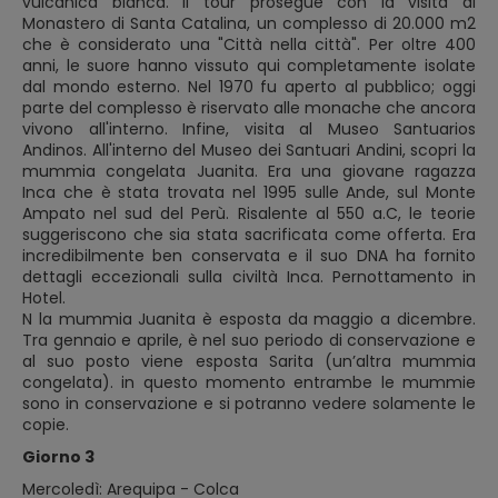
vulcanica bianca. Il tour prosegue con la visita al
Monastero di Santa Catalina, un complesso di 20.000 m2
che è considerato una "Città nella città". Per oltre 400
anni, le suore hanno vissuto qui completamente isolate
dal mondo esterno. Nel 1970 fu aperto al pubblico; oggi
parte del complesso è riservato alle monache che ancora
vivono all'interno. Infine, visita al Museo Santuarios
Andinos. All'interno del Museo dei Santuari Andini, scopri la
mummia congelata Juanita. Era una giovane ragazza
Inca che è stata trovata nel 1995 sulle Ande, sul Monte
Ampato nel sud del Perù. Risalente al 550 a.C, le teorie
suggeriscono che sia stata sacrificata come offerta. Era
incredibilmente ben conservata e il suo DNA ha fornito
dettagli eccezionali sulla civiltà Inca. Pernottamento in
Hotel.
N la mummia Juanita è esposta da maggio a dicembre.
Tra gennaio e aprile, è nel suo periodo di conservazione e
al suo posto viene esposta Sarita (un’altra mummia
congelata). in questo momento entrambe le mummie
sono in conservazione e si potranno vedere solamente le
copie.
Giorno 3
Mercoledì: Arequipa - Colca