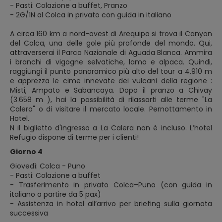
- Pasti: Colazione a buffet, Pranzo
- 2G/1N al Colca in privato con guida in italiano
A circa 160 km a nord-ovest di Arequipa si trova il Canyon
del Colca, una delle gole più profonde del mondo. Qui,
attraverserai il Parco Nazionale di Aguada Blanca. Ammira
i branchi di vigogne selvatiche, lama e alpaca. Quindi,
raggiungi il punto panoramico più alto del tour a 4.910 m
e apprezza le cime innevate dei vulcani della regione :
Misti, Ampato e Sabancaya. Dopo il pranzo a Chivay
(3.658 m ), hai la possibilità di rilassarti alle terme "La
Calera" o di visitare il mercato locale. Pernottamento in
Hotel.
N il biglietto d'ingresso a La Calera non è incluso. L’hotel
Refugio dispone di terme per i clienti!
Giorno 4
Giovedì: Colca - Puno
- Pasti: Colazione a buffet
- Trasferimento in privato Colca–Puno (con guida in
italiano a partire da 5 pax)
- Assistenza in hotel all’arrivo per briefing sulla giornata
successiva