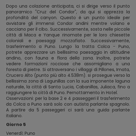
Dopo una colazione anticipata, ci si dirige verso il punto
panoramico "Cruz del Condor", da qui si apprezza la
profondità del canyon. Questo è un punto ideale per
avvistare gli immensi Condor andini mentre volano e
cacciano per il cibo. Successivamente, sosta nelle piccole
città di Maca e Yanque rinomate per le loro chiesette
coloniali e paesaggi mozzafiato. Successivamente,
trasferimento a Puno. Lungo la tratta Colca - Puno,
potrete apprezzare un bellissimo paesaggio in altitudine
andino, con fauna e flora della zona. Inoltre, potrete
vedere formazioni rocciose che assomigliano a una
foresta di pietre. Si attraversano i villaggi di Pillones, Imata,
Crucero Alto (punto più alto 4.538m). si prosegue verso la
bellissima zona di Lagunillas con la sua imponente laguna
naturale, la città di Santa Lucia, Cabanillas, Juliaca, fino a
raggiungere la città di Puno. Pernottamento in Hotel.
Osservazioni: per la base 2 e 4 passeggeri il trasferimento
da Colca a Puno sarà solo con autista parlante spagnolo.
A partire da 5 passeggeri ci sarà una guida parlante
italiano.
Giorno 5
Venerdì: Puno