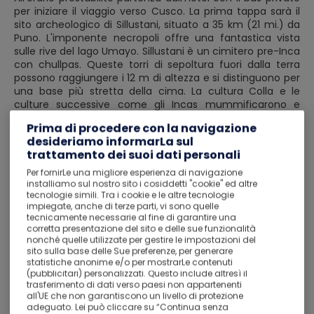
per iniziare il viaggio verso Cusco. La prima tappa sarà il
sito archeologico di Sillustani, situato a 35 km (21 mi.) da
Puno. L'imponente necropoli offre una fantastica vista
sulle rive del lago Umayo. Sillustani è un cimitero pre-Inca
con chullpas. Queste torri di sepoltura fuori dalla terra
possono raggiungere i 12 m di altezza e si distinguono per
una base più stretta della cima. La cultura Colla e le
culture successive come gli Incas mummificarono e
seppellirono famiglie nobili malate all'interno. Da questo
Prima di procedere con la navigazione
luogo magico si ha una vista spettacolare sul Lago
desideriamo informarLa sul
Umayo e su una laguna dove si possono ammirare
trattamento dei suoi dati personali
vigogne in libertà.
A seguire sosta alle rovine di Raqchi; le rovine di adobe
Per fornirLe una migliore esperienza di navigazione
meglio conservate e uniche che poggiano su una base di
installiamo sul nostro sito i cosiddetti "cookie" ed altre
tecnologie simili. Tra i cookie e le altre tecnologie
roccia Inca. Infine, si visita la Chiesa di Andahuaylillas,
impiegate, anche di terze parti, vi sono quelle
considerata la Cappella Sistina delle Americhe per le
tecnicamente necessarie al fine di garantire una
opere d'arte che sono state trovate all'interno. Sosta per il
corretta presentazione del sito e delle sue funzionalità
pranzo in un ristorante locale (incluso). Pernottamento in
nonché quelle utilizzate per gestire le impostazioni del
Hotel.
sito sulla base delle Sue preferenze, per generare
statistiche anonime e/o per mostrarLe contenuti
(pubblicitari) personalizzati. Questo include altresì il
Cusco, situata a 3.400 m nelle Ande, era il cuore
trasferimento di dati verso paesi non appartenenti
dell'Impero Inca. La città fonde antiche culture andine
all'UE che non garantiscono un livello di protezione
con lo splendore coloniale spagnolo. Visita le vicine
adeguato. Lei può cliccare su “Continua senza