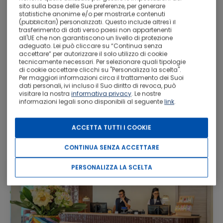
sito sulla base delle Sue preferenze, per generare
statistiche anonime e/o per mostrarLe contenuti
(pubblicitari) personalizzati. Questo include altresì il
trasferimento di dati verso paesi non appartenenti
all'UE che non garantiscono un livello di protezione
adeguato. Lei può cliccare su “Continua senza
accettare” per autorizzare il solo utilizzo di cookie
tecnicamente necessari. Per selezionare quali tipologie
Informazioni sulla destinazione:
Modica è un comune
di cookie accettare clicchi su "Personalizza la scelta".
italiano di 54 107 abitanti del libero consorzio comunale di
Per maggiori informazioni circa il trattamento dei Suoi
Ragusa in Sicilia.
dati personali, ivi incluso il Suo diritto di revoca, può
visitare la nostra
informativa privacy
. Le nostre
informazioni legali sono disponibili al seguente
link
.
Città di origini neolitiche, fino al XIX secolo è stata
Ulteriori informazioni
capitale di una Contea che ha esercitato una vasta
influenza politica, economica e culturale. Il suo centro
ACCETTA TUTTI I COOKIE
storico, ricostruito a seguito del devastante terremoto del
10
Alloggio
1693, costituisce uno degli esempi più significativi di
2 Notti
set
CONTINUA SENZA ACCETTARE
architettura tardo barocca.
PERSONALIZZA LA SCELTA