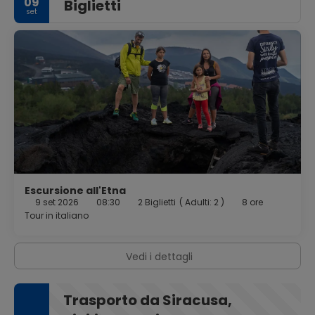
09
Biglietti
set
Escursione all'Etna
9 set 2026
08:30
2 Biglietti
(
Adulti: 2
)
8 ore
Tour in italiano
Vedi i dettagli
Trasporto da Siracusa,