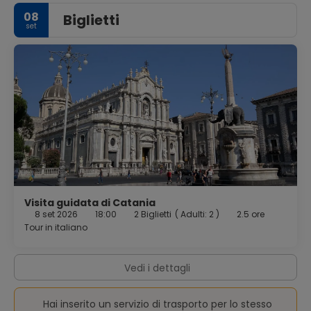
08
Biglietti
set
Visita guidata di Catania
8 set 2026
18:00
2 Biglietti
(
Adulti: 2
)
2.5 ore
Tour in italiano
Vedi i dettagli
Hai inserito un servizio di trasporto per lo stesso