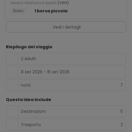
Verona Villafranca Airport
(VRN)
1 borsa piccola
Basic
Vedi i dettagli
Riepilogo del viaggio
2 Adulti
8 set 2026 - 15 set 2026
notti
7
Questa idea include
Destinazioni
5
Trasporto
2