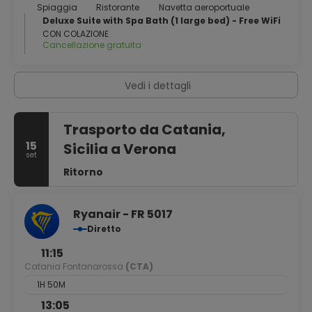
Spiaggia
Ristorante
Navetta aeroportuale
Deluxe Suite with Spa Bath (1 large bed) - Free WiFi
CON COLAZIONE
Cancellazione gratuita
Vedi i dettagli
Trasporto da Catania,
15
Sicilia a Verona
set
Ritorno
Ryanair - FR 5017
Diretto
11:15
Catania Fontanarossa
(CTA)
1H 50M
13:05