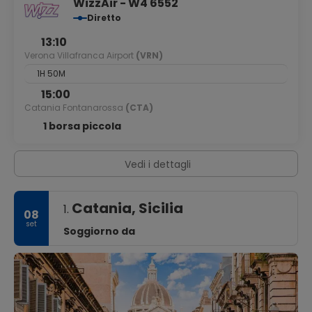
WizzAir - W4 6552
Diretto
13:10
Verona Villafranca Airport
(VRN)
1H 50M
15:00
Catania Fontanarossa
(CTA)
1 borsa piccola
Vedi i dettagli
Catania, Sicilia
1.
08
set
Soggiorno da