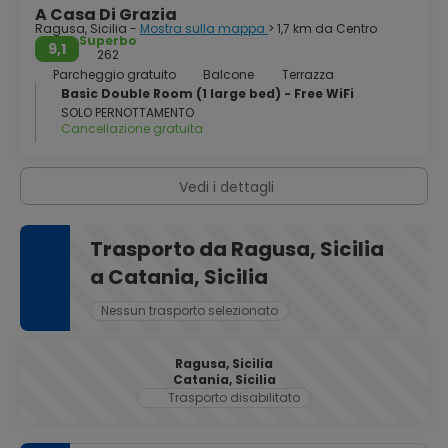
A Casa Di Grazia
Ragusa, Sicilia -
Mostra sulla mappa
> 1,7 km da Centro
Superbo
9,1
262
Parcheggio gratuito
Balcone
Terrazza
Basic Double Room (1 large bed) - Free WiFi
SOLO PERNOTTAMENTO
Cancellazione gratuita
Vedi i dettagli
Trasporto da Ragusa, Sicilia
a Catania, Sicilia
Nessun trasporto selezionato
Ragusa, Sicilia
Catania, Sicilia
Trasporto disabilitato