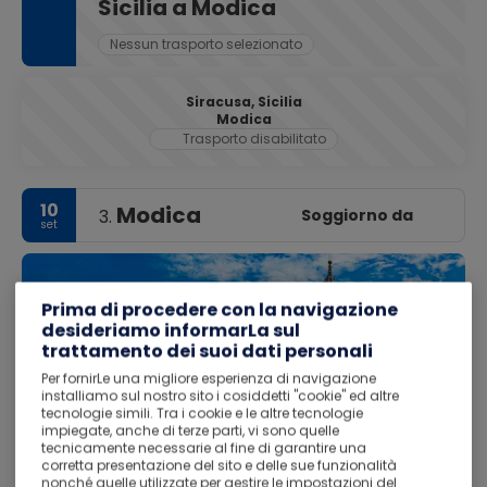
Sicilia a Modica
Nessun trasporto selezionato
Siracusa, Sicilia
Modica
Trasporto disabilitato
10
Modica
Soggiorno da
3.
set
Prima di procedere con la navigazione
desideriamo informarLa sul
trattamento dei suoi dati personali
Per fornirLe una migliore esperienza di navigazione
installiamo sul nostro sito i cosiddetti "cookie" ed altre
tecnologie simili. Tra i cookie e le altre tecnologie
impiegate, anche di terze parti, vi sono quelle
tecnicamente necessarie al fine di garantire una
corretta presentazione del sito e delle sue funzionalità
nonché quelle utilizzate per gestire le impostazioni del