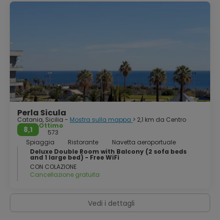
chilometri quadrati. La città è inoltre il fulcro economico
ed infrastrutturale del Distretto del Sud-Est Sicilia, istituito
il 26 febbraio 2014 alla presenza dell'allora presidente della
Repubblica Italiana Giorgio Napolitano. Principale polo
industriale, logistico e commerciale della Sicilia, è sede
dell'Aeroporto Vincenzo Bellini.
Perla Sicula
Catania, Sicilia -
Mostra sulla mappa
> 2,1 km da Centro
Ottimo
8,1
573
Spiaggia
Ristorante
Navetta aeroportuale
Deluxe Double Room with Balcony (2 sofa beds
and 1 large bed) - Free WiFi
CON COLAZIONE
Cancellazione gratuita
Vedi i dettagli