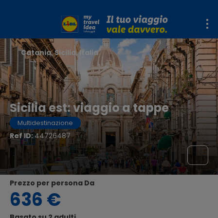
Catania, Sicilia, Italia
Sicilia est: viaggio a tappe
Multidestinazione
Ref ID:
44726487
Prezzo per persona Da
636 €
Basato su 2 adulti