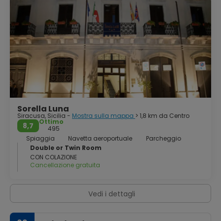
vanta una superba collezione di dipinti e sculture, tra
cortili in miniatura, fontane ed eleganti scalinate. Per le
principali attrazioni, attraversate la città e raggiungete il
parco archeologico di Neapolis. Qui si trova il teatro greco,
dove ancora oggi vengono rappresentate opere classiche
greche. I numerosi e ben conservati testimoni del suo
antico splendore fanno di Siracusa una città dal fascino
inebriante e romantico.
Sorella Luna
Siracusa, Sicilia -
Mostra sulla mappa
> 1,8 km da Centro
Ottimo
8,7
495
Spiaggia
Navetta aeroportuale
Parcheggio
Double or Twin Room
CON COLAZIONE
Cancellazione gratuita
Vedi i dettagli