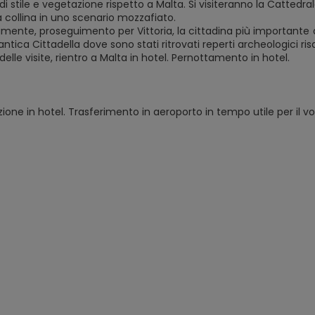
di stile e vegetazione rispetto a Malta. Si visiteranno la Catted
 collina in uno scenario mozzafiato.
ente, proseguimento per Vittoria, la cittadina più importante dell
l’antica Cittadella dove sono stati ritrovati reperti archeologici ris
delle visite, rientro a Malta in hotel. Pernottamento in hotel.
ione in hotel. Trasferimento in aeroporto in tempo utile per il vol