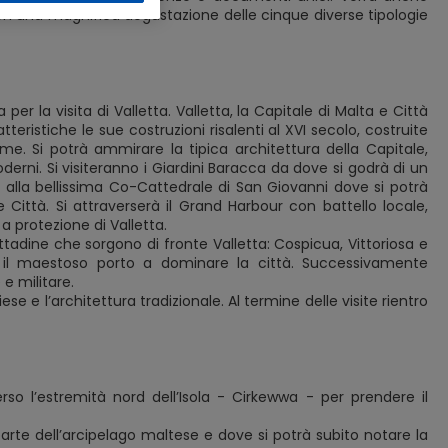
 con una magnifica degustazione delle cinque diverse tipologie
er la visita di Valletta. Valletta, la Capitale di Malta e Città
ristiche le sue costruzioni risalenti al XVI secolo, costruite
me. Si potrà ammirare la tipica architettura della Capitale,
derni. Si visiteranno i Giardini Baracca da dove si godrà di un
 alla bellissima Co-Cattedrale di San Giovanni dove si potrà
Città. Si attraverserà il Grand Harbour con battello locale,
a protezione di Valletta.
ittadine che sorgono di fronte Valletta: Cospicua, Vittoriosa e
 il maestoso porto a dominare la città. Successivamente
e militare.
se e l’architettura tradizionale. Al termine delle visite rientro
erso l’estremità nord dell’Isola - Cirkewwa - per prendere il
arte dell’arcipelago maltese e dove si potrà subito notare la