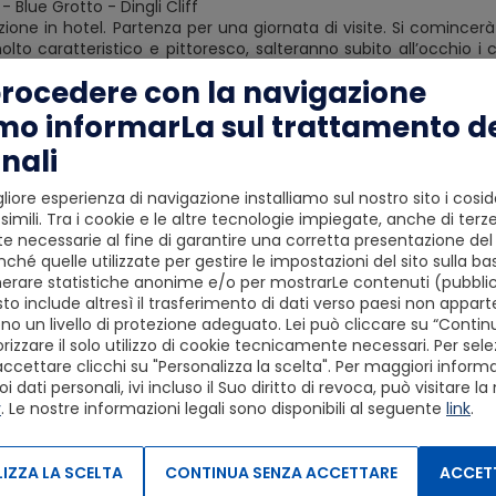
- Blue Grotto - Dingli Cliff
ione in hotel. Partenza per una giornata di visite. Si comincerà 
molto caratteristico e pittoresco, salteranno subito all’occhio i 
 ormeggiano lungo tutto il perimetro del Villaggio e lo rendon
procedere con la navigazione
ci mercati dell’Isola.
kk è possibile gustare il pesce più buono di tutta l’Isola. Proseg
mo informarLa sul trattamento de
ui si potranno visitare, tramite una tipica imbarcazione locale,
nali
unto perché l’acqua assume un colore unico!
 proseguimento verso le scogliere di Dingli, forse il luogo che of
 picco sul mare e creano uno spettacolo di luci e colori natural
liore esperienza di navigazione installiamo sul nostro sito i cosid
ssibile effettuare una passeggiata per godersi il panorama. Al t
simili. Tra i cookie e le altre tecnologie impiegate, anche di terze
 necessarie al fine di garantire una corretta presentazione del s
ché quelle utilizzate per gestire le impostazioni del sito sulla ba
sta - Brewery Experience
erare statistiche anonime e/o per mostrarLe contenuti (pubblici
ione in hotel. Partenza per la visita di Mdina, antica capitale di 
to include altresì il trasferimento di dati verso paesi non apparte
 I palazzi Barocchi, la Cattedrale di S. Paolo e i magnifici bastion
o un livello di protezione adeguato. Lei può cliccare su “Conti
toria, ha avuto diversi nomi, oggi è anche conosciuta come la “Cit
izzare il solo utilizzo di cookie tecnicamente necessari. Per sele
ira perdendosi nei suoi vicoletti che profumano di storia millenar
accettare clicchi su "Personalizza la scelta". Per maggiori informaz
nto per Mosta, caratterizzata soprattutto per la maestosa Catte
dati personali, ivi incluso il Suo diritto di revoca, può visitare la
ota per avere la terza cupola non supportata più grande al
y
. Le nostre informazioni legali sono disponibili al seguente
link
.
rante la seconda guerra mondiale infatti, una bomba ha colpi
edeli che si trovavano all’interno o nei pressi della Basilica.
della visita trasferimento alla birreria Farson’s dove da più di 60
IZZA LA SCELTA
CONTINUA SENZA ACCETTARE
ACCETT
n tour nel museo dove è racchiusa la storia di questa famig