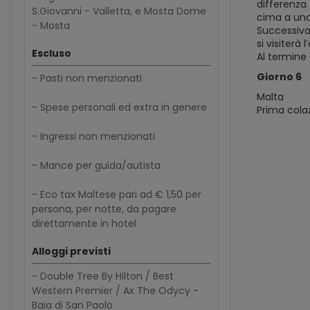
differenza 
S.Giovanni - Valletta, e Mosta Dome
cima a una
- Mosta
Successivam
si visiterà 
Escluso
Al termine 
Giorno 6
- Pasti non menzionati
Malta
- Spese personali ed extra in genere
Prima colaz
- Ingressi non menzionati
- Mance per guida/autista
- Eco tax Maltese pari ad € 1,50 per
persona, per notte, da pagare
direttamente in hotel
Alloggi previsti
- Double Tree By Hilton / Best
Western Premier / Ax The Odycy -
Baia di San Paolo