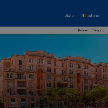
Aiuto
Italiano
Home-LidlViaggi.it