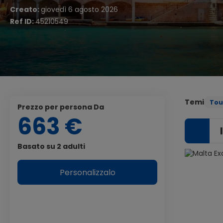
Creato:
giovedì 6 agosto 2026
Ref ID:
45210549
Temi
Tou
Prezzo per persona Da
663 €
Basato su 2 adulti
Personalizzalo