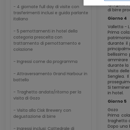
spiegato i
- 4 giornate full day di visite con
di birre pr
trasferimenti inclusi e guida parlante
Giorno 4
italiano
Valletta - 
- 5 pernottamenti in hotel della
Prima colaz
categoria prescelta con
patrimonio
durante il
trattamento di pernottamento e
principalme
colazione
bellissimo
ammirare u
- Ingressi come da programma
durante la 
Visita dell
- Attraversamento Grand Harbour in
Senglea. 
battello
proseguimen
Si terminer
- Traghetto andata/ritorno per la
in hotel.
visita di Gozo
Giorno 5
Gozo
- Visita alla Cisk Brewery con
Prima cola
degustazione di birre
traghetto 
Dopo una b
- Ingressi inclusi: Cattedrale di