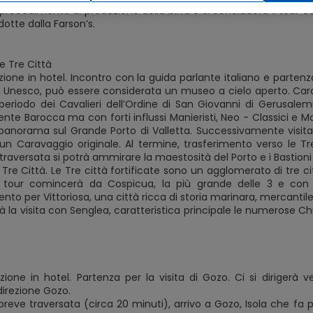
l procedimento di produzione della birra e si concluderà il tour
odotte dalla Farson’s.
Le Tre Città
ione in hotel. Incontro con la guida parlante italiano e partenza p
 Unesco, può essere considerata un museo a cielo aperto. Caratte
 periodo dei Cavalieri dell’Ordine di San Giovanni di Gerusalem
nte Barocca ma con forti influssi Manieristi, Neo - Classici e Mo
 panorama sul Grande Porto di Valletta. Successivamente visita
n Caravaggio originale. Al termine, trasferimento verso le Tre 
traversata si potrà ammirare la maestosità del Porto e i Bastioni 
e Tre Città. Le Tre città fortificate sono un agglomerato di tre c
Il tour comincerà da Cospicua, la più grande delle 3 e con
to per Vittoriosa, una città ricca di storia marinara, mercantile 
à la visita con Senglea, caratteristica principale le numerose Chie
zione in hotel. Partenza per la visita di Gozo. Ci si dirigerà v
direzione Gozo.
reve traversata (circa 20 minuti), arrivo a Gozo, Isola che fa p