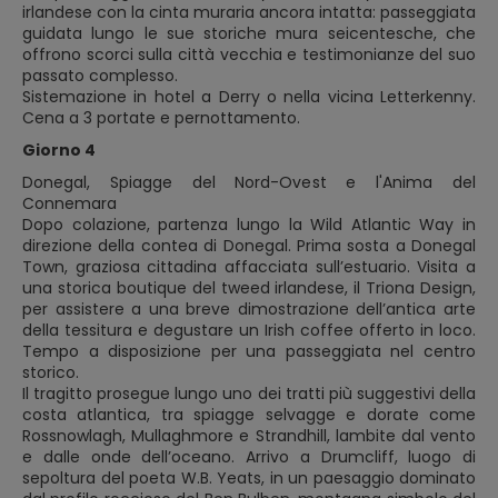
irlandese con la cinta muraria ancora intatta: passeggiata
guidata lungo le sue storiche mura seicentesche, che
offrono scorci sulla città vecchia e testimonianze del suo
passato complesso.
Sistemazione in hotel a Derry o nella vicina Letterkenny.
Cena a 3 portate e pernottamento.
Giorno 4
Donegal, Spiagge del Nord-Ovest e l'Anima del
Connemara
Dopo colazione, partenza lungo la Wild Atlantic Way in
direzione della contea di Donegal. Prima sosta a Donegal
Town, graziosa cittadina affacciata sull’estuario. Visita a
una storica boutique del tweed irlandese, il Triona Design,
per assistere a una breve dimostrazione dell’antica arte
della tessitura e degustare un Irish coffee offerto in loco.
Tempo a disposizione per una passeggiata nel centro
storico.
Il tragitto prosegue lungo uno dei tratti più suggestivi della
costa atlantica, tra spiagge selvagge e dorate come
Rossnowlagh, Mullaghmore e Strandhill, lambite dal vento
e dalle onde dell’oceano. Arrivo a Drumcliff, luogo di
sepoltura del poeta W.B. Yeats, in un paesaggio dominato