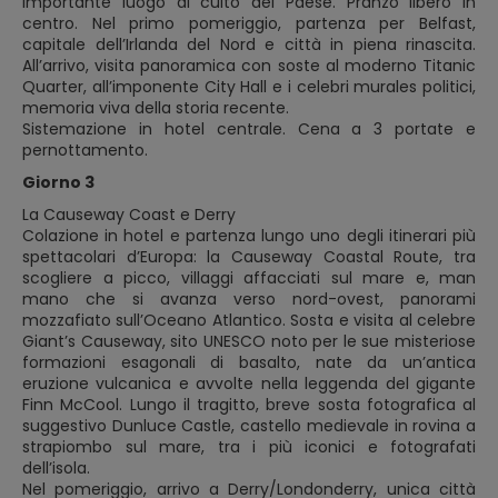
importante luogo di culto del Paese. Pranzo libero in
centro. Nel primo pomeriggio, partenza per Belfast,
capitale dell’Irlanda del Nord e città in piena rinascita.
All’arrivo, visita panoramica con soste al moderno Titanic
Quarter, all’imponente City Hall e i celebri murales politici,
memoria viva della storia recente.
Sistemazione in hotel centrale. Cena a 3 portate e
pernottamento.
Giorno 3
La Causeway Coast e Derry
Colazione in hotel e partenza lungo uno degli itinerari più
spettacolari d’Europa: la Causeway Coastal Route, tra
scogliere a picco, villaggi affacciati sul mare e, man
mano che si avanza verso nord-ovest, panorami
mozzafiato sull’Oceano Atlantico. Sosta e visita al celebre
Giant’s Causeway, sito UNESCO noto per le sue misteriose
formazioni esagonali di basalto, nate da un’antica
eruzione vulcanica e avvolte nella leggenda del gigante
Finn McCool. Lungo il tragitto, breve sosta fotografica al
suggestivo Dunluce Castle, castello medievale in rovina a
strapiombo sul mare, tra i più iconici e fotografati
dell’isola.
Nel pomeriggio, arrivo a Derry/Londonderry, unica città