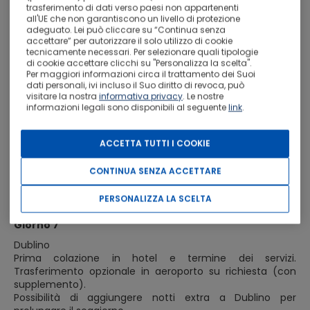
Dopo la prima colazione, partenza da Galway verso est.
trasferimento di dati verso paesi non appartenenti
all'UE che non garantiscono un livello di protezione
Lungo il tragitto, visita inclusa al sito monastico di
adeguato. Lei può cliccare su “Continua senza
Clonmacnoise, fondato nel VI secolo sulle rive del fiume
accettare” per autorizzare il solo utilizzo di cookie
Shannon: uno dei luoghi spirituali più suggestivi d’Irlanda,
tecnicamente necessari. Per selezionare quali tipologie
dove le rovine di torri circolari, croci celtiche e antiche
di cookie accettare clicchi su "Personalizza la scelta".
chiese raccontano secoli di storia. Proseguimento per
Per maggiori informazioni circa il trattamento dei Suoi
dati personali, ivi incluso il Suo diritto di revoca, può
Dublino con arrivo nel primo pomeriggio.
visitare la nostra
informativa privacy
. Le nostre
Tempo a disposizione per godersi la capitale in libertà: chi
informazioni legali sono disponibili al seguente
link
.
lo desidera potrà prenotare online l’ingresso per alcune
delle attrazioni più amate, come il Trinity College, la
Guinness Storehouse o una delle distillerie cittadine.
ACCETTA TUTTI I COOKIE
Oppure semplicemente passeggiare nel centro storico,
tra Grafton Street, il quartiere georgiano e le sponde del
CONTINUA SENZA ACCETTARE
fiume Liffey.
Sistemazione in hotel in città. Cena libera e
PERSONALIZZA LA SCELTA
pernottamento.
Giorno 7
Dublino
Prima colazione in hotel e termine dei servizi.
Trasferimento opzionale in aeroporto su richiesta (con
supplemento).
Possibilità di aggiungere notti extra a Dublino per