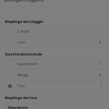
prolungare il soggiorno.
Riepilogo del viaggio
2 Adulti
notti
6
Questa idea include
Destinazioni
7
Alloggi
4
Tour
1
Riepilogo del tour
Operatore