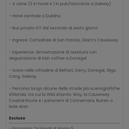
- 4 cene (3 in hotel e 1 in pub/ristorante a Galway)
- Hotel centrale a Dublino
- Bus privato GT dal secondo al sesto giorno
- Ingressi: Cattedrale di San Patrizio, Giant’s Causeway
- Esperienze: dimostrazione di tessitura con
degustazione di Irish coffee a Donegal
- Soste nelle cittadine di Belfast, Derry, Donegal, Sligo,
Cong, Galway
- Percorso lungo alcune delle strade più scenografiche
d’Irlanda, tra cui la Wild Atlantic Way, la Causeway
Coastal Route e i panorami di Connemara, Burren o
Isole Aran
Escluso
- Escursioni Opzionali al giorno 5