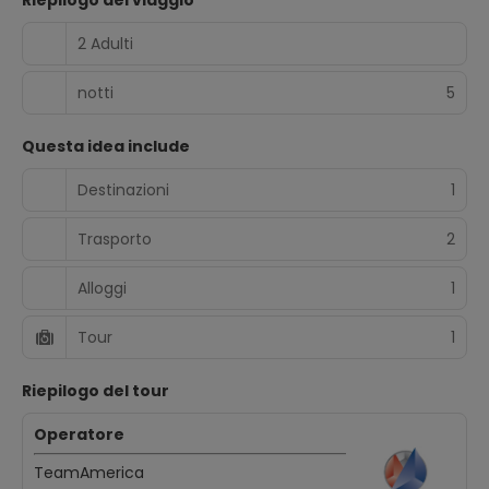
Riepilogo del viaggio
2 Adulti
notti
5
Questa idea include
Destinazioni
1
Trasporto
2
Alloggi
1
Tour
1
Riepilogo del tour
Operatore
TeamAmerica