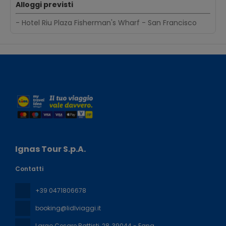
Alloggi previsti
- Hotel Riu Plaza Fisherman's Wharf - San Francisco
Ignas Tour S.p.A.
Contatti
+39 0471806678
booking@lidlviaggi.it
Largo Cesare Battisti, 28
, 39044 - Egna