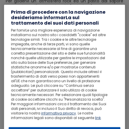
Per godervi un' atmosfera rock ed un pasto dal sapore
internazione all'Hard Rock Café (o similare).
Prima di procedere con la navigazione
Pernottamento in albergo.
desideriamo informarLa sul
Giorno 4
trattamento dei suoi dati personali
San Francisco
Per fornirLe una migliore esperienza di navigazione
Prima colazione a buffet. Giornata a disposizione per
installiamo sul nostro sito i cosiddetti "cookie" ed altre
continuare ad esplorare San Francisco utilizzando il city
tecnologie simili. Tra i cookie e le altre tecnologie
impiegate, anche di terze parti, vi sono quelle
pass.
tecnicamente necessarie al fine di garantire una
Pernottamento in albergo.
corretta presentazione del sito e delle sue funzionalità
nonché quelle utilizzate per gestire le impostazioni del
Giorno 5
sito sulla base delle Sue preferenze, per generare
San Francisco
statistiche anonime e/o per mostrarLe contenuti
(pubblicitari) personalizzati. Questo include altresì il
Prima colazione a buffet. Giornata a disposizione per
trasferimento di dati verso paesi non appartenenti
continuare ad esplorare San Francisco utilizzando il city
all'UE che non garantiscono un livello di protezione
pass.
adeguato. Lei può cliccare su “Continua senza
Pernottamento in albergo.
accettare” per autorizzare il solo utilizzo di cookie
tecnicamente necessari. Per selezionare quali tipologie
Giorno 6
di cookie accettare clicchi su "Personalizza la scelta".
Per maggiori informazioni circa il trattamento dei Suoi
San Francisco
dati personali, ivi incluso il Suo diritto di revoca, può
Prima colazione a buffet. Check-out dall'hotel.
visitare la nostra
informativa privacy
. Le nostre
informazioni legali sono disponibili al seguente
link
.