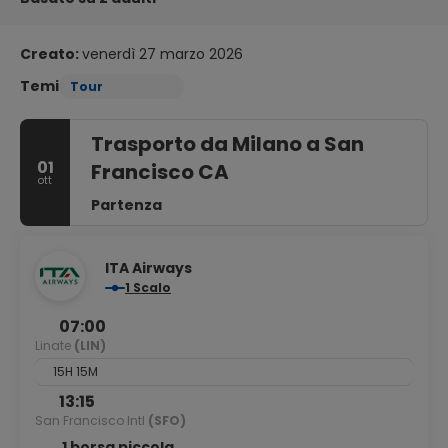
Creato:
venerdì 27 marzo 2026
Temi
Tour
Trasporto da Milano a San
01
Francisco CA
ott
Partenza
ITA Airways
1 Scalo
07:00
Linate
(LIN)
15H 15M
13:15
San Francisco Intl
(SFO)
1 borsa piccola