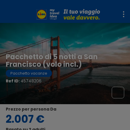
Pacchetto di 5 notti a San
Francisco (volo incl.)
Pacchetto vacanze
Ref ID:
45748206
Prezzo per persona Da
2.007 €
Basato su 2 adulti