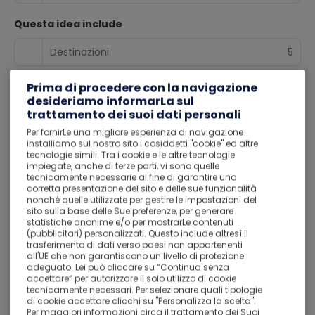
Questa idea include
Destinazioni
5
Alloggi
3
Prima di procedere con la navigazione
desideriamo informarLa sul
trattamento dei suoi dati personali
Tour
1
Per fornirLe una migliore esperienza di navigazione
installiamo sul nostro sito i cosiddetti "cookie" ed altre
Riepilogo del tour
tecnologie simili. Tra i cookie e le altre tecnologie
impiegate, anche di terze parti, vi sono quelle
Operatore
tecnicamente necessarie al fine di garantire una
corretta presentazione del sito e delle sue funzionalità
nonché quelle utilizzate per gestire le impostazioni del
Hankyu Travel International Europe Srl
sito sulla base delle Sue preferenze, per generare
statistiche anonime e/o per mostrarLe contenuti
(pubblicitari) personalizzati. Questo include altresì il
Lingue guida
trasferimento di dati verso paesi non appartenenti
all'UE che non garantiscono un livello di protezione
Italiano
adeguato. Lei può cliccare su “Continua senza
accettare” per autorizzare il solo utilizzo di cookie
tecnicamente necessari. Per selezionare quali tipologie
Punti di ritrovo
di cookie accettare clicchi su "Personalizza la scelta".
Per maggiori informazioni circa il trattamento dei Suoi