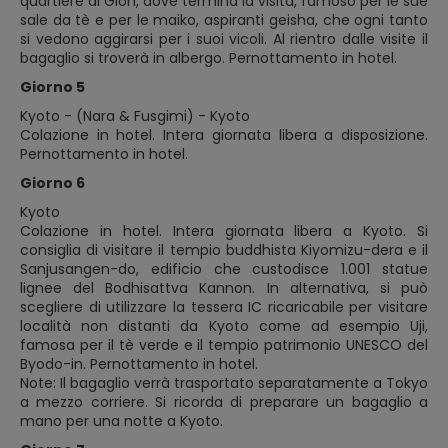
quartiere di Gion, dove termina la visita, famoso per le sue
sale da tè e per le maiko, aspiranti geisha, che ogni tanto
si vedono aggirarsi per i suoi vicoli. Al rientro dalle visite il
bagaglio si troverà in albergo. Pernottamento in hotel.
Giorno 5
Kyoto - (Nara & Fusgimi) - Kyoto
Colazione in hotel. Intera giornata libera a disposizione.
Pernottamento in hotel.
Giorno 6
Kyoto
Colazione in hotel. Intera giornata libera a Kyoto. Si
consiglia di visitare il tempio buddhista Kiyomizu-dera e il
Sanjusangen-do, edificio che custodisce 1.001 statue
lignee del Bodhisattva Kannon. In alternativa, si può
scegliere di utilizzare la tessera IC ricaricabile per visitare
località non distanti da Kyoto come ad esempio Uji,
famosa per il tè verde e il tempio patrimonio UNESCO del
Byodo-in. Pernottamento in hotel.
Note: Il bagaglio verrà trasportato separatamente a Tokyo
a mezzo corriere. Si ricorda di preparare un bagaglio a
mano per una notte a Kyoto.