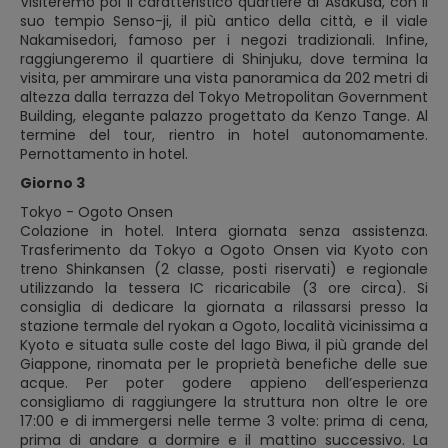
Visiteremo poi il caratteristico quartiere di Asakusa, con il
suo tempio Senso-ji, il più antico della città, e il viale
Nakamisedori, famoso per i negozi tradizionali. Infine,
raggiungeremo il quartiere di Shinjuku, dove termina la
visita, per ammirare una vista panoramica da 202 metri di
altezza dalla terrazza del Tokyo Metropolitan Government
Building, elegante palazzo progettato da Kenzo Tange. Al
termine del tour, rientro in hotel autonomamente.
Pernottamento in hotel.
Giorno 3
Tokyo - Ogoto Onsen
Colazione in hotel. Intera giornata senza assistenza.
Trasferimento da Tokyo a Ogoto Onsen via Kyoto con
treno Shinkansen (2 classe, posti riservati) e regionale
utilizzando la tessera IC ricaricabile (3 ore circa). Si
consiglia di dedicare la giornata a rilassarsi presso la
stazione termale del ryokan a Ogoto, località vicinissima a
Kyoto e situata sulle coste del lago Biwa, il più grande del
Giappone, rinomata per le proprietà benefiche delle sue
acque. Per poter godere appieno dell’esperienza
consigliamo di raggiungere la struttura non oltre le ore
17:00 e di immergersi nelle terme 3 volte: prima di cena,
prima di andare a dormire e il mattino successivo. La