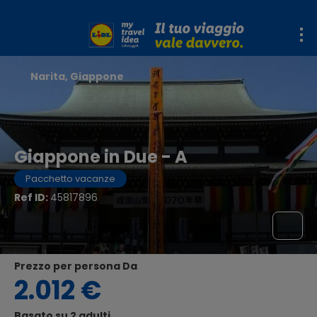
Narita, Giappone
Giappone in Due - A
Pacchetto vacanze
Ref ID:
45817896
Prezzo per persona Da
2.012 €
Basato su 2 adulti