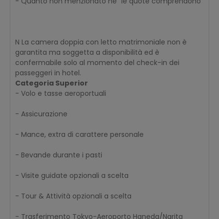
- Quanto non menzionato ne “le quote comprendono”
N La camera doppia con letto matrimoniale non è
garantita ma soggetta a disponibilità ed è
confermabile solo al momento del check-in dei
passeggeri in hotel.
Categoria Superior
- Volo e tasse aeroportuali
- Assicurazione
- Mance, extra di carattere personale
- Bevande durante i pasti
- Visite guidate opzionali a scelta
- Tour & Attività opzionali a scelta
- Trasferimento Tokyo-Aeroporto Haneda/Narita