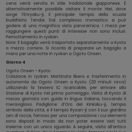
cena verrà servita in stile tradizionale giapponese. È
alternativamente possibile visitare il monte Hiei, dove
sorge l’Enryaku-ji, il principale tempio della scuola
buddhista Tendai. Dal complesso monastico si può
godere di una magnifica vista panoramica. I mezzi per
raggiungere questi punti di interesse non sono inclusi.
Pernottamento in ryokan.
Note: Il bagaglio verrà trasportato separatamente a Kyoto
a mezzo corriere. Si ricorda di preparare un bagaglio a
mano per una notte in ryokan a Ogoto Onsen.
Giorno 4
Ogoto Onsen - Kyoto
Colazione in ryokan. Mattinata libera e trasferimento in
autonomia da Ogoto Onsen a Kyoto (20 minuti circa)
utilizzando la tessera IC ricaricabile, per arrivare alla
Stazione di Kyoto nel primo pomeriggio. Visita di Kyoto di
mezza giornata con guida in lingua italiana, toccando il
meraviglioso Padiglione d’Oro del Kinkaku-ji, tempio
simbolo della città, e il tempio Ryoan-ji con il suo giardino
zen di rocce, famoso per una composizione i cui elementi
sono disposti in modo da non poter essere visti tutti
insieme con un unico sguardo. A seguire, visita all’antico