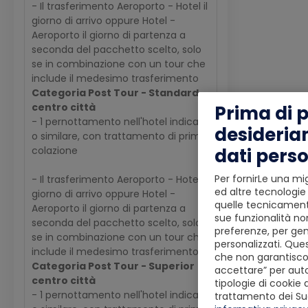
- Il trasferimento Aeroporto - Hotel il
giorno di arrivo oppure Hotel -
Aeroporto il giorno di partenza a
seconda del pacchetto scelto, solo
se in combinazione con un tour che
include il medesimo trasferimento
Categoria Post Tour - Standard
centro città
Prima di 
- 1 pernottamento nell'hotel indicato
desideria
o similare, con trattamento di prima
dati perso
colazione
Per fornirLe una mig
- Il trasferimento Aeroporto - Hotel il
ed altre tecnologie 
giorno di arrivo oppure Hotel -
quelle tecnicamente
Aeroporto il giorno di partenza a
sue funzionalità non
seconda del pacchetto scelto, solo
preferenze, per gen
se in combinazione con un tour che
personalizzati. Ques
include il medesimo trasferimento
che non garantiscon
Categoria Post Tour - Superior
accettare” per autor
centro città
tipologie di cookie 
- 1 pernottamento nell'hotel indicato
trattamento dei Suoi 