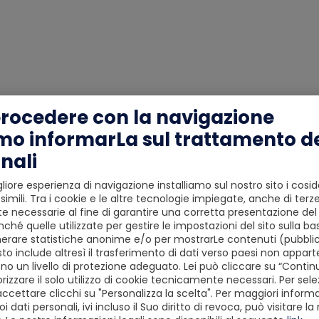
procedere con la navigazione
mo informarLa sul trattamento de
nali
liore esperienza di navigazione installiamo sul nostro sito i cosid
simili. Tra i cookie e le altre tecnologie impiegate, anche di terze
 necessarie al fine di garantire una corretta presentazione del s
ché quelle utilizzate per gestire le impostazioni del sito sulla ba
erare statistiche anonime e/o per mostrarLe contenuti (pubblici
to include altresì il trasferimento di dati verso paesi non apparte
o un livello di protezione adeguato. Lei può cliccare su “Conti
izzare il solo utilizzo di cookie tecnicamente necessari. Per sele
accettare clicchi su "Personalizza la scelta". Per maggiori informaz
dati personali, ivi incluso il Suo diritto di revoca, può visitare la