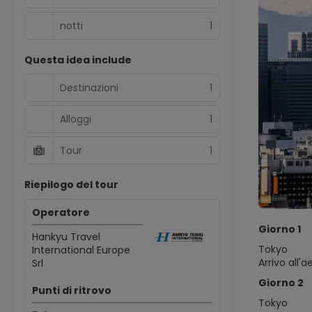
notti
1
Questa idea include
Destinazioni
1
Alloggi
1
Tour
1
Riepilogo del tour
Operatore
Giorno 1
Hankyu Travel
Tokyo
International Europe
Arrivo all'
Srl
Giorno 2
Punti di ritrovo
Tokyo