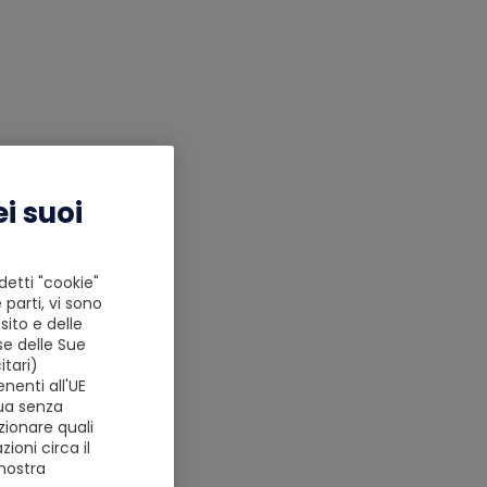
i suoi
detti "cookie"
 parti, vi sono
ito e delle
se delle Sue
tari)
nenti all'UE
nua senza
zionare quali
ioni circa il
 nostra