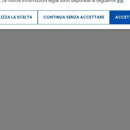
y
. Le nostre informazioni legali sono disponibili al seguente
link
.
IZZA LA SCELTA
CONTINUA SENZA ACCETTARE
ACCETT