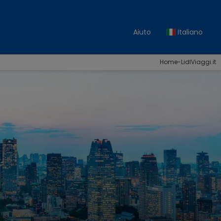
Aiuto
Italiano
Home-LidlViaggi.it