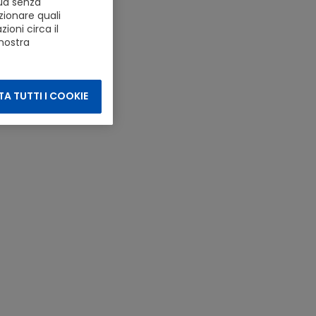
nua senza
zionare quali
ioni circa il
 nostra
A TUTTI I COOKIE