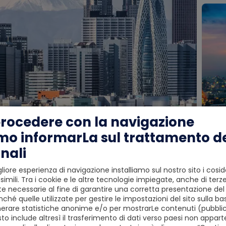
procedere con la navigazione
mo informarLa sul trattamento de
nali
liore esperienza di navigazione installiamo sul nostro sito i cosid
simili. Tra i cookie e le altre tecnologie impiegate, anche di terze
 necessarie al fine di garantire una corretta presentazione del s
aeroporto di Tokyo e trasferimento in hotel. Pernottamento in hot
ché quelle utilizzate per gestire le impostazioni del sito sulla ba
erare statistiche anonime e/o per mostrarLe contenuti (pubblici
to include altresì il trasferimento di dati verso paesi non apparte