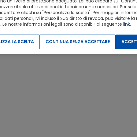
o un livello di protezione adeguato. Lei può cliccare su “Conti
izzare il solo utilizzo di cookie tecnicamente necessari. Per sele
accettare clicchi su "Personalizza la scelta". Per maggiori informaz
dati personali, ivi incluso il Suo diritto di revoca, può visitare la
y
. Le nostre informazioni legali sono disponibili al seguente
link
.
IZZA LA SCELTA
CONTINUA SENZA ACCETTARE
ACCETT