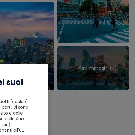
Altre immagini (4)
i suoi
detti "cookie"
 parti, vi sono
ito e delle
el.
se delle Sue
tari)
nenti all'UE