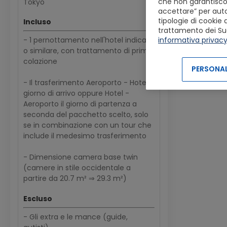
che non garantiscon
Tokyo
Colazione.
accettare” per autor
tipologie di cookie 
Incluso
trattamento dei Suoi 
informativa privac
- 1 pernottamento nell'hotel indicato
o similare, con trattamento di prima
colazione
PERSONAL
- Il trasferimento Aeroporto - Hotel il
giorno di arrivo oppure Hotel -
Aeroporto il giorno di partenza a
seconda del pacchetto scelto, solo
se in combinazione con un tour che
include il medesimo trasferimento
- Dimensione camera base twin
(camere in stile occidentale a
partire da 20.7 m² ⇒ 29.3 m²)
Escluso
- Gli extra e le mance (guide,