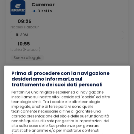
Caremar
Diretto
09:25
Naples Harbour
1H 30M
10:55
Ischia (Harbour)
Senza alloggio
Prima di procedere con la navigazione
Vedi i dettagli
desideriamo informarLa sul
trattamento dei suoi dati personali
Aggiungi veicolo
Per fornirLe una migliore esperienza di navigazione
installiamo sul nostro sito i cosiddetti "cookie" ed altre
tecnologie simili. Tra i cookie e le altre tecnologie
10
Alloggio
3 Notti
impiegate, anche di terze parti, vi sono quelle
set
tecnicamente necessarie al fine di garantire una
corretta presentazione del sito e delle sue funzionalità
nonché quelle utilizzate per gestire le impostazioni del
sito sulla base delle Sue preferenze, per generare
statistiche anonime e/o per mostrarLe contenuti