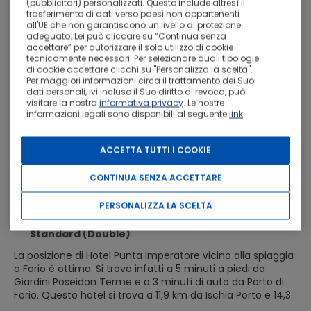
(pubblicitari) personalizzati. Questo include altresì il
trasferimento di dati verso paesi non appartenenti
all'UE che non garantiscono un livello di protezione
adeguato. Lei può cliccare su “Continua senza
accettare” per autorizzare il solo utilizzo di cookie
tecnicamente necessari. Per selezionare quali tipologie
di cookie accettare clicchi su "Personalizza la scelta".
Per maggiori informazioni circa il trattamento dei Suoi
dati personali, ivi incluso il Suo diritto di revoca, può
visitare la nostra
informativa privacy
. Le nostre
informazioni legali sono disponibili al seguente
link
.
Hotel Punta Imperatore
Ottimo
9
731
ACCETTA TUTTI I COOKIE
Forio - A 3,0 km dal centro
CONTINUA SENZA ACCETTARE
CON COLAZIONE
PERSONALIZZA LA SCELTA
Via G. Mazzella 198, Forio 80075
Standard (Double)
La posizione di Hotel Punta Imperatore vicino alla spiaggia
a Forio è ottima. Si trova infatti a 5 minuti a piedi da
Giardini Poseidon Terme e a 3 minuti di auto da Porto di
Forio. Questo hotel si trova a 11,9 km da Ischia Porto e 14,3
km da Castello Aragonese.