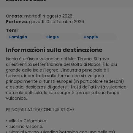
Creato:
martedì 4 agosto 2026
Partenza:
giovedì 10 settembre 2026
Temi
Famiglia
Single
Coppie
Informazioni sulla destinazione
Ischia è un'isola vulcanica nel Mar Tirreno. Si trova
all'estremità settentrionale del Golfo di Napoli. È la più
grande delle Isole Flegree. L'industria principale è il
turismo, incentrato sulle terme che si rivolgono
principalmente ai turisti europei (in particolare tedeschi)
e asiatici desiderosi di godersi i frutti dell'attività vulcanica
naturale dell'isola, le sue sorgenti termali e il suo fango
vulcanico.
PRINCIPALI ATTRAZIONI TURISTICHE
• Villa La Colombaia.
• Luchino Visconti.
• Giardini Ravino. Giardino botanico con una delle più