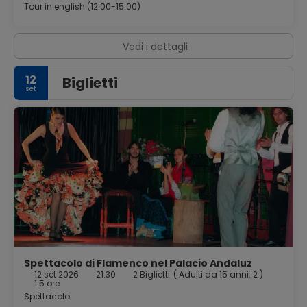
Tour in english (12:00-15:00)
Vedi i dettagli
12
Biglietti
set
Spettacolo di Flamenco nel Palacio Andaluz
12 set 2026
21:30
2 Biglietti
(
Adulti da 15 anni: 2
)
1.5 ore
Spettacolo