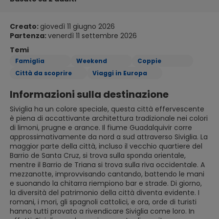
Creato:
giovedì 11 giugno 2026
Partenza:
venerdì 11 settembre 2026
Temi
Famiglia
Weekend
Coppie
Città da scoprire
Viaggi in Europa
Informazioni sulla destinazione
Siviglia ha un colore speciale, questa città effervescente
è piena di accattivante architettura tradizionale nei colori
di limoni, prugne e arance. Il fiume Guadalquivir corre
approssimativamente da nord a sud attraverso Siviglia. La
maggior parte della città, incluso il vecchio quartiere del
Barrio de Santa Cruz, si trova sulla sponda orientale,
mentre il Barrio de Triana si trova sulla riva occidentale. A
mezzanotte, improvvisando cantando, battendo le mani
e suonando la chitarra riempiono bar e strade. Di giorno,
la diversità del patrimonio della città diventa evidente. I
romani, i mori, gli spagnoli cattolici, e ora, orde di turisti
hanno tutti provato a rivendicare Siviglia come loro. In