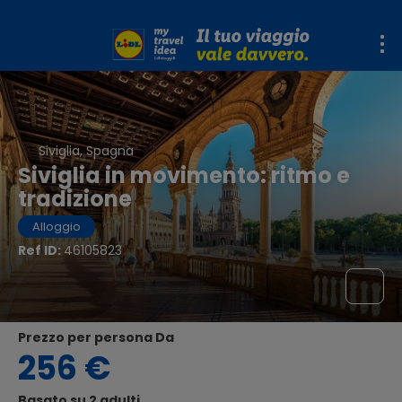
Siviglia, Spagna
Siviglia in movimento: ritmo e
tradizione
Alloggio
Ref ID:
46105823
Prezzo per persona Da
256 €
Basato su 2 adulti