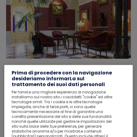
Hotel Cervantes
Prima di procedere con la navigazione
Ottimo
8,5
desideriamo informarLa sul
10645
trattamento dei suoi dati personali
Seville - A 0,8 km dal centro
Per fornirLe una migliore esperienza di navigazione
installiamo sul nostro sito i cosiddetti "cookie" ed altre
SOLO PERNOTTAMENTO
tecnologie simili. Tra i cookie e le altre tecnologie
impiegate, anche di terze parti, vi sono quelle
Cervantes 12, Seville 41003
tecnicamente necessarie al fine di garantire una
corretta presentazione del sito e delle sue funzionalità
DOUBLE
nonché quelle utilizzate per gestire le impostazioni del
Grazie alla posizione ottimale di Hotel Cervantes a Siviglia
sito sulla base delle Sue preferenze, per generare
statistiche anonime e/o per mostrarLe contenuti
(Centro storico), ti troverai a 4 minuti a piedi da Metropol
(pubblicitari) personalizzati. Questo include altresì il