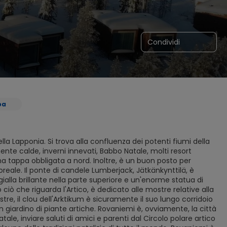
Condividi
pa
lla Lapponia. Si trova alla confluenza dei potenti fiumi della
mente calde, inverni innevati, Babbo Natale, molti resort
una tappa obbligata a nord. Inoltre, è un buon posto per
oreale. Il ponte di candele Lumberjack, Jätkänkynttilä, è
ialla brillante nella parte superiore e un'enorme statua di
ciò che riguarda l'Artico, è dedicato alle mostre relative alla
tre, il clou dell'Arktikum è sicuramente il suo lungo corridoio
un giardino di piante artiche. Rovaniemi è, ovviamente, la città
ale, inviare saluti di amici e parenti dal Circolo polare artico