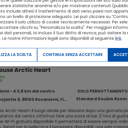
ché quelle utilizzate per gestire le impostazioni del sito sulla ba
erare statistiche anonime e/o per mostrarLe contenuti (pubblici
to include altresì il trasferimento di dati verso paesi non apparte
o un livello di protezione adeguato. Lei può cliccare su “Conti
izzare il solo utilizzo di cookie tecnicamente necessari. Per sele
accettare clicchi su "Personalizza la scelta". Per maggiori informaz
dati personali, ivi incluso il Suo diritto di revoca, può visitare la
y
. Le nostre informazioni legali sono disponibili al seguente
link
.
IZZA LA SCELTA
CONTINUA SENZA ACCETTARE
ACCETT
ouse Arctic Heart
imo
21
emi - A 0,8 km dal centro
SOLO PERNOTTAMENTO
Standard Double Room
e 6, 96100 Rovaniemi, Finland, Rovaniemi, Rovaniemi 96100
 Arctic Heart» Il luogo ideale per rilassarsi dopo una giornata pi
istanza dal centro città.Puoi fare una sosta al bar. È l’ora di gusta
 Wi-Fi gratuita disponibile ti permetterà di essere sempre online.
 Servizi per la bellezza e il benessere disponibili: una sala ma