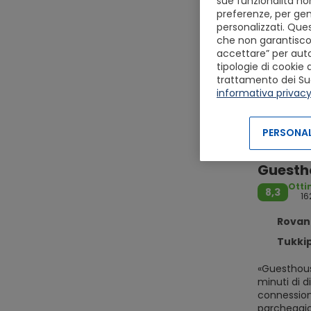
sue funzionalità non
preferenze, per gen
personalizzati. Ques
che non garantiscon
accettare” per autor
tipologie di cookie 
trattamento dei Suoi 
informativa privac
PERSONAL
Guesth
Ott
8,3
16
Rovani
Tukkipojanti
«Guesthouse
minuti di d
connessione
parcheggio.