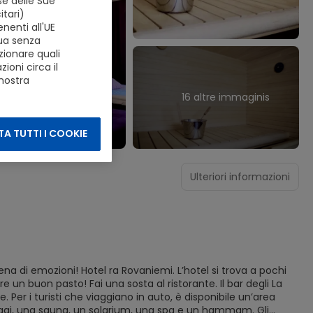
se delle Sue
tari)
nenti all'UE
nua senza
zionare quali
ioni circa il
 nostra
16 altre immaginis
A TUTTI I COOKIE
Ulteriori informazioni
ena di emozioni! Hotel ra Rovaniemi. L’hotel si trova a pochi
re un buon pasto! Fai una sosta al ristorante. Il bar degli La
 Per i turisti che viaggiano in auto, è disponibile un’area
ssaggi, una sauna, un solarium, una spa e un hammam. Gli