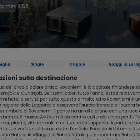
ttembre 2026
iglia
Single
Coppie
Viaggi in Euro
zioni sulla destinazione
ud del circolo polare artico, Rovaniemi è la capitale finlandese de
emijoki e Ounasjoki. Bellissimi colori tutto l'anno, estati relativa
ttimi hotel e servizi, per tutto questo e molto altro Rovaniemi è 
a regione della Lapponia e osservare l'aurora boreale o l'aurora b
n simbolo di Rovaniemi. Il ponte ha un alto pilone con una luce g
n bronzo. Il museo Arktikum è un centro culturale unico per tutto 
lima, piante, vita animale e culture della Lapponia. A parte le mos
n le sue vedute sul fiume dietro l'edificio. Fuori da Arktikum c'è 
abbo Natale. Al Villaggio di Babbo Natale puoi incontrare Babbo Nat