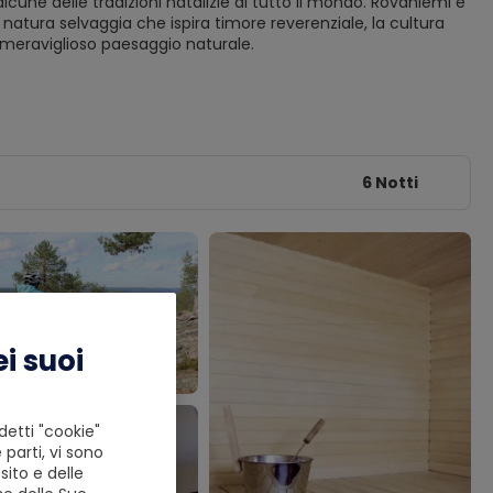
alcune delle tradizioni natalizie di tutto il mondo. Rovaniemi è
a natura selvaggia che ispira timore reverenziale, la cultura
n meraviglioso paesaggio naturale.
6 Notti
i suoi
detti "cookie"
 parti, vi sono
ito e delle