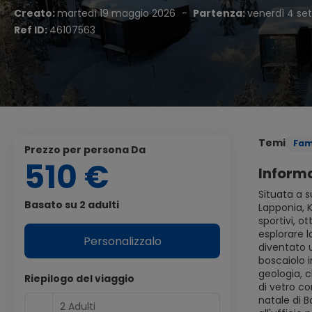
Creato:
martedì 19 maggio 2026
-
Partenza:
venerdì 4 se
Ref ID:
46107563
Temi
Fam
Prezzo per persona Da
510 €
Informa
Situata a s
Basato su 2 adulti
Lapponia, K
sportivi, o
esplorare l
Personalizzalo
diventato u
boscaiolo i
geologia, c
Riepilogo del viaggio
di vetro co
natale di B
2 Adulti