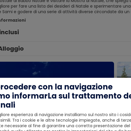
 postale di Babbo Natale e visitare la Mostra di Natale, che spiega 
gliore per fare una lista dei desideri di Natale e sperimentare un
e Sami e godere di una serie di attività diverse circondate da u
informazioni
inclusi
Alloggio
procedere con la navigazione
mo informarLa sul trattamento de
nali
liore esperienza di navigazione installiamo sul nostro sito i cosid
simili. Tra i cookie e le altre tecnologie impiegate, anche di terze
 necessarie al fine di garantire una corretta presentazione del s