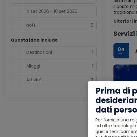
all'ufficio
il posto mi
4 set 2026 - 10 set 2026
tradizional
Ulteriori 
notti
6
Servizi 
Questa idea include
04
Destinazioni
1
set
Alloggi
1
Attività
2
Prima di 
desideria
dati perso
Per fornirLe una mig
ed altre tecnologie 
quelle tecnicamente