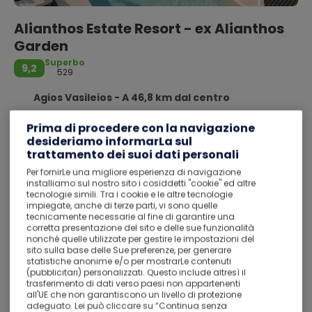
Alianthos Estate Resort - ex Alianthos
Garden
Superbo
9,2
529
Agios Vasileios - A 46,8 km dal centro
MEZZA PENSIONE
Prima di procedere con la navigazione
Main Street, Plakias, Agios Vasileios 74060
desideriamo informarLa sul
trattamento dei suoi dati personali
Double Room - Classic
Per fornirLe una migliore esperienza di navigazione
Alianthos Estate Resort - ex Alianthos Garden di Agios
installiamo sul nostro sito i cosiddetti "cookie" ed altre
Vasileios si trova a soli 1 minuti di auto da Spiaggia di
tecnologie simili. Tra i cookie e le altre tecnologie
Plakias e 12 minuti da Gole di Kourtaliotiko. Questo hotel
impiegate, anche di terze parti, vi sono quelle
tecnicamente necessarie al fine di garantire una
per famiglie dista 10,4 km da Spiaggia di Preveli e 11,4 km
corretta presentazione del sito e delle sue funzionalità
da Monastero di Preveli.
nonché quelle utilizzate per gestire le impostazioni del
sito sulla base delle Sue preferenze, per generare
Ulteriori informazioni
Rilassati in una delle 2 piscine all'aperto e scegli tra i servizi
statistiche anonime e/o per mostrarLe contenuti
ricreativi disponibili, che includono una palestra. Questo
(pubblicitari) personalizzati. Questo include altresì il
hotel dispone, inoltre, di il Wi-Fi gratuito, una TV nelle aree
trasferimento di dati verso paesi non appartenenti
all'UE che non garantiscono un livello di protezione
comuni e informazioni per tour in bici.
adeguato. Lei può cliccare su “Continua senza
12