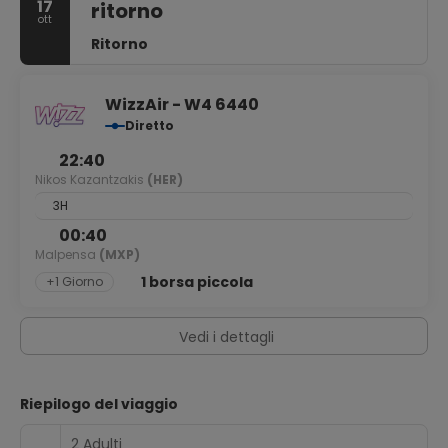
17
ritorno
ott
Ritorno
WizzAir - W4 6440
Diretto
22:40
Nikos Kazantzakis
(HER)
3H
00:40
Malpensa
(MXP)
1 borsa piccola
+1 Giorno
Vedi i dettagli
Riepilogo del viaggio
2 Adulti