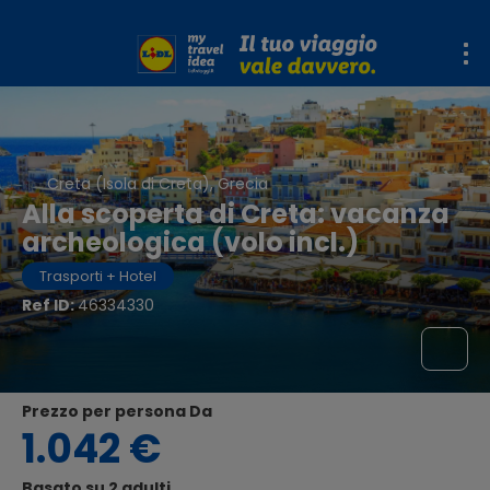
Creta (Isola di Creta), Grecia
Alla scoperta di Creta: vacanza
archeologica (volo incl.)
Trasporti + Hotel
Ref ID:
46334330
Prezzo per persona Da
1.042 €
Basato su 2 adulti