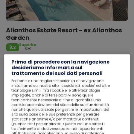
Alianthos Estate Resort - ex Alianthos
Garden
Superbo
9,2
529
Agios Vasileios - A 46,8 km dal centro
Prima di procedere con la navigazione
desideriamo informarLa sul
MEZZA PENSIONE
trattamento dei suoi dati personali
Main Street, Plakias, Agios Vasileios 74060
Per fornirLe una migliore esperienza di navigazione
Double Room - Classic
installiamo sul nostro sito i cosiddetti "cookie" ed altre
tecnologie simili. Tra i cookie e le altre tecnologie
Alianthos Estate Resort - ex Alianthos Garden di Agios
impiegate, anche di terze parti, vi sono quelle
Vasileios si trova a soli 1 minuti di auto da Spiaggia di
tecnicamente necessarie al fine di garantire una
corretta presentazione del sito e delle sue funzionalità
Plakias e 12 minuti da Gole di Kourtaliotiko. Questo hotel
nonché quelle utilizzate per gestire le impostazioni del
per famiglie dista 10,4 km da Spiaggia di Preveli e 11,4 km
sito sulla base delle Sue preferenze, per generare
da Monastero di Preveli.
statistiche anonime e/o per mostrarLe contenuti
(pubblicitari) personalizzati. Questo include altresì il
Ulteriori informazioni
Rilassati in una delle 2 piscine all'aperto e scegli tra i servizi
trasferimento di dati verso paesi non appartenenti
all'UE che non garantiscono un livello di protezione