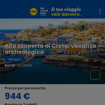
Creta (Isola di Creta), Grecia
Alla scoperta di Creta: vacanza
archeologica
Alloggio
Ref ID:
46334513
Prezzo per persona Da
944 €
Basato su 2 adulti