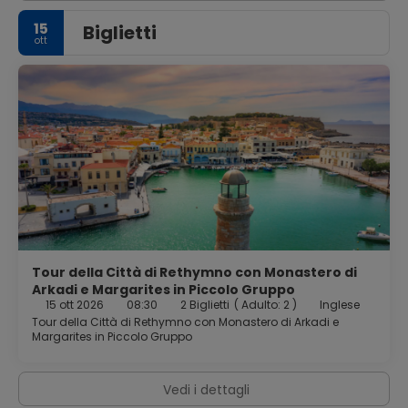
ore su 24. Il un parcheggio gratuito è disponibile in loco.
15
Biglietti
ott
Tour della Città di Rethymno con Monastero di
Arkadi e Margarites in Piccolo Gruppo
15 ott 2026
08:30
2 Biglietti
(
Adulto: 2
)
Inglese
Tour della Città di Rethymno con Monastero di Arkadi e
Margarites in Piccolo Gruppo
Vedi i dettagli