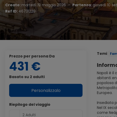
Creato:
martedì 19 maggio 2026
-
Partenza:
giovedì 10 s
Ref ID:
46731228
Temi
Fam
Prezzo per persona Da
431 €
Informa
Napoli è il
Basato su 2 adulti
abitanti en
popolosa d'
Metropolita
Personalizzalo
Europea.
Insediata p
Riepilogo del viaggio
Nel IX seco
come Neápo
2 Adulti