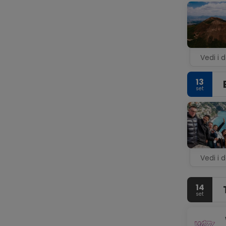
Vedi i d
13
set
Vedi i d
14
set