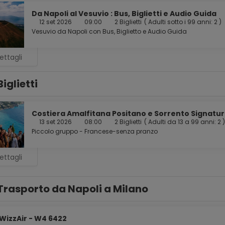
Da Napoli al Vesuvio : Bus, Biglietti e Audio Guida
12 set 2026
09:00
2 Biglietti
(
Adulti sotto i 99 anni: 2
)
Vesuvio da Napoli con Bus, Biglietto e Audio Guida
ettagli
Biglietti
Costiera Amalfitana Positano e Sorrento Signatur
13 set 2026
08:00
2 Biglietti
(
Adulti da 13 a 99 anni: 2
)
Piccolo gruppo - Francese-senza pranzo
ettagli
Trasporto da Napoli a Milano
WizzAir - W4 6422