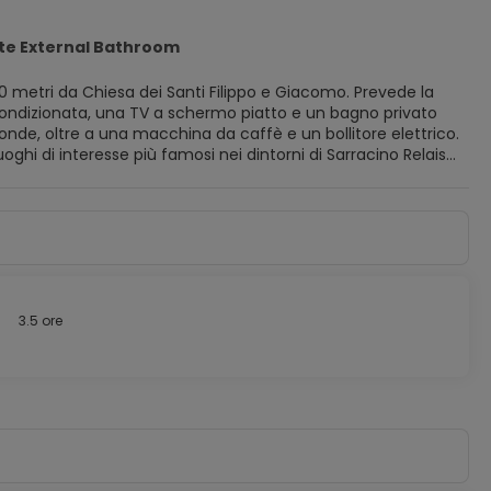
te External Bathroom
0 metri da Chiesa dei Santi Filippo e Giacomo. Prevede la
onde, oltre a una macchina da caffè e un bollitore elettrico.
oli e Catacombs of Saint Gaudioso. Aeroporto di Napoli
aeroportuale a pagamento.
3.5 ore