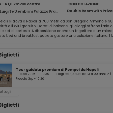
 - A 1,0 km dal centro
CON COLAZIONE
Double Room with Priva
 Settembrini Palazzo Framarino - 1°piano, Naples 80138
elais si trova a Napoli, a 700 metri da San Gregorio Armeno e 90
 balcone, gli alloggi offrono l’aria condizionata, una TV a schermo piatto e un bagno privato
e set di cortesia. A disposizione anche un frigorifero e un micro
d breakfast potrete gustare una colazione italiana. I luoghi di interesse più famosi nei dintorni di Sarracino Relais
Museo Cappella Sansevero, Museo Archeologico Nazionale di Nap
o si trova a 9 km di distanza, e la struttura offre una navetta 
Biglietti
Tour guidato premium di Pompei da Napoli
11 set 2026
10:30
2 Biglietti
(
Adulti da 13 a 99 anni: 2
)
Piccolo Grp - 10.30
ettagli
Biglietti