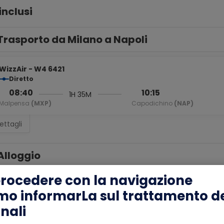
inclusi
Trasporto da Milano a Napoli
WizzAir - W4 6421
Diretto
08:40
10:15
1H 35M
Malpensa
(MXP)
Capodichino
(NAP)
ettagli
Alloggio
procedere con la navigazione
mo informarLa sul trattamento de
nali