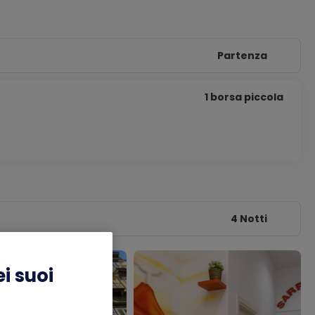
Partenza
1 borsa piccola
4 Notti
i suoi