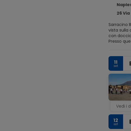
Naples
26 Via Luigi
Sarracino R
vista sulla città e il WiFi gratuito. Dotati di
con doccia 
Presso questo bed an
includono 
Capodichin
11
set
Vedi i d
12
set