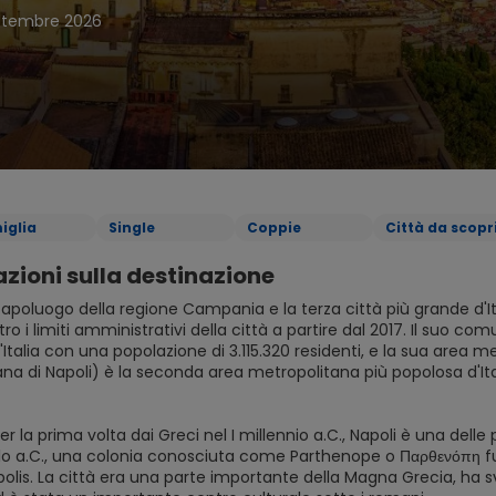
ettembre 2026
iglia
Single
Coppie
Città da scopr
zioni sulla destinazione
 capoluogo della regione Campania e la terza città più grande d'
tro i limiti amministrativi della città a partire dal 2017. Il suo co
Italia con una popolazione di 3.115.320 residenti, e la sua area me
na di Napoli) è la seconda area metropolitana più popolosa d'Ita
er la prima volta dai Greci nel I millennio a.C., Napoli è una de
lo a.C., una colonia conosciuta come Parthenope o Παρθενόπη fu f
lis. La città era una parte importante della Magna Grecia, ha sv