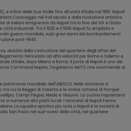
e infine delle Due Sicilie fino all'unità d'Italia nel 1861. Napoli
tista Caravaggio nel XVII secolo e dalla rivoluzione artistica
di italiani emigrarono da Napoli tra la fine del XIX e l'inizio
città industriali. Tra il 1925 e il 1936 Napoli fu ampliata e
seconda guerra mondiale, subì gravi danni dai bombardamenti
truzione post-1945.
a, aiutata dalla costruzione del quartiere degli affari del
ollegamento ferroviario ad alta velocità per Roma e Salerno e
de d'Italia, dopo Milano e Roma. Il porto di Napoli è uno dei
oint Force Command Naples, l'organismo NATO che sovrintende al
me patrimonio mondiale dell'UNESCO. Nelle vicinanze si
, tra cui la Reggia di Caserta e le rovine romane di Pompei
sillipo, Campi Flegrei, Nisida e Vesuvio. La cucina napoletana
e a numerosi altri piatti locali. I ristoranti di Napoli hanno
taliana. La squadra sportiva più nota a Napoli è la società di
tadio San Paolo nel sud-ovest della città, nel quartiere