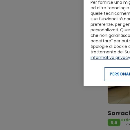
Per fornirLe una mig
ed altre tecnologie 
quelle tecnicamente
sue funzionalità non
preferenze, per gen
personalizzati. Ques
che non garantiscon
accettare” per autor
tipologie di cookie 
trattamento dei Suoi 
informativa privac
PERSONAL
Sarraci
Ott
8,6
2