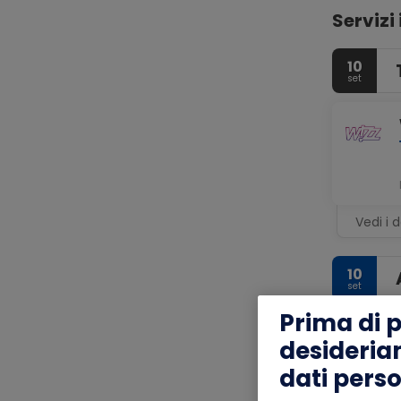
Servizi 
10
set
Vedi i d
10
set
Prima di 
desideria
dati perso