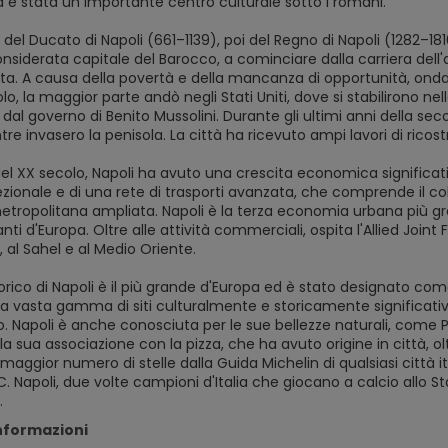
 è stata un importante centro culturale sotto i romani.
del Ducato di Napoli (661–1139), poi del Regno di Napoli (1282–1816), 
siderata capitale del Barocco, a cominciare dalla carriera dell'ar
rata. A causa della povertà e della mancanza di opportunità, ondate 
o, la maggior parte andò negli Stati Uniti, dove si stabilirono nelle 
 dal governo di Benito Mussolini. Durante gli ultimi anni della 
tre invasero la penisola. La città ha ricevuto ampi lavori di ricos
del XX secolo, Napoli ha avuto una crescita economica significativ
ezionale e di una rete di trasporti avanzata, che comprende il c
tropolitana ampliata. Napoli è la terza economia urbana più gran
nti d'Europa. Oltre alle attività commerciali, ospita l'Allied J
, al Sahel e al Medio Oriente.
torico di Napoli è il più grande d'Europa ed è stato designato co
a vasta gamma di siti culturalmente e storicamente significativi
. Napoli è anche conosciuta per le sue bellezze naturali, come Po
la sua associazione con la pizza, che ha avuto origine in città, oltr
 maggior numero di stelle dalla Guida Michelin di qualsiasi città i
.C. Napoli, due volte campioni d'Italia che giocano a calcio allo S
.
informazioni