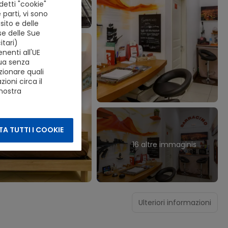
detti "cookie"
 parti, vi sono
ito e delle
se delle Sue
tari)
nenti all'UE
nua senza
zionare quali
ioni circa il
 nostra
A TUTTI I COOKIE
16 altre immaginis
Ulteriori informazioni