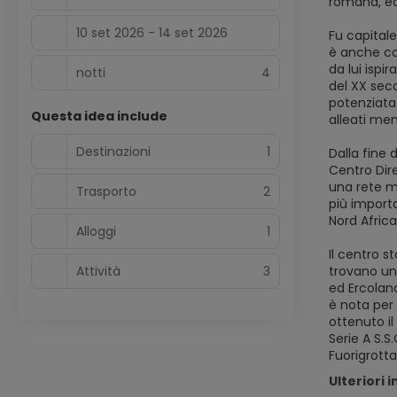
romana, ed
10 set 2026 - 14 set 2026
Fu capitale 
è anche con
da lui ispi
notti
4
del XX secol
potenziata
Questa idea include
alleati men
Destinazioni
1
Dalla fine 
Centro Dir
una rete me
Trasporto
2
più importa
Nord Africa
Alloggi
1
Il centro s
Attività
3
trovano un
ed Ercolano
è nota per 
ottenuto il
Serie A S.S
Fuorigrotta
Ulteriori 