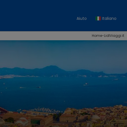
Aiuto
Italiano
Home-LidlViaggi.it