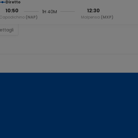
Diretto
10:50
12:30
1H 40M
Capodichino
(NAP)
Malpensa
(MXP)
ettagli