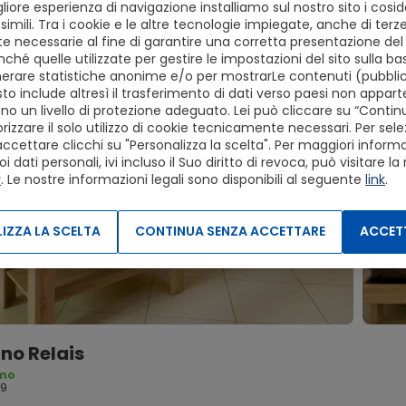
liore esperienza di navigazione installiamo sul nostro sito i cosid
simili. Tra i cookie e le altre tecnologie impiegate, anche di terze
 necessarie al fine di garantire una corretta presentazione del s
ché quelle utilizzate per gestire le impostazioni del sito sulla ba
erare statistiche anonime e/o per mostrarLe contenuti (pubblici
to include altresì il trasferimento di dati verso paesi non apparte
o un livello di protezione adeguato. Lei può cliccare su “Conti
izzare il solo utilizzo di cookie tecnicamente necessari. Per sele
accettare clicchi su "Personalizza la scelta". Per maggiori informaz
dati personali, ivi incluso il Suo diritto di revoca, può visitare la
y
. Le nostre informazioni legali sono disponibili al seguente
link
.
IZZA LA SCELTA
CONTINUA SENZA ACCETTARE
ACCETT
no Relais
imo
59