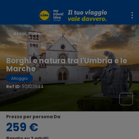
Assisi, Italia
Borghi e natura tra l'Umbria e le
Marche
Alloggio
Ref ID:
50323944
Prezzo per persona Da
259 €
Basato su 2 adulti