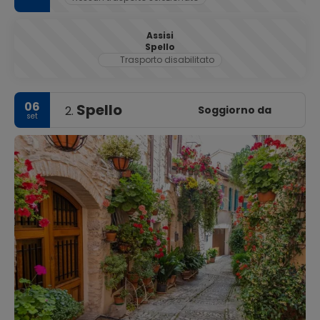
Assisi
Spello
Trasporto disabilitato
06
Spello
Soggiorno da
2.
set