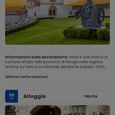
Informazioni sulla destinazione:
Assisi è una città e un
comune d'Italia nella provincia di Perugia nella regione
Umbria, sul fianco occidentale del Monte Subasio. Città
super medievale con strade strette e affascinanti
Ulteriori informazioni
PRINCIPALI ATTRAZIONI TURISTICHE
• Piazza Matteotti attraversa la strada e scende verso la
05
Alloggio
Cattedrale di San Rufino, che ha probabilmente la
1 Notte
set
facciata più bella di tutte le chiese della città.
• Via San Rufino. C'è una piccola fontana conosciuta
come la "" fontana dei leoni "". Ci sono due principali