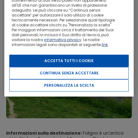
trasferimento di dati verso paesi non appartenenti
all'UE che non garantiscono un livello di protezione
adeguato. Lei può cliccare su “Continua senza
07
Foligno
Soggiorno da
3.
accettare” per autorizzare il solo utilizzo di cookie
set
tecnicamente necessari. Per selezionare quali tipologie
di cookie accettare clicchi su "Personalizza la scelta".
Per maggiori informazioni circa il trattamento dei Suoi
dati personali, ivi incluso il Suo diritto di revoca, può
visitare la nostra
informativa privacy
. Le nostre
informazioni legali sono disponibili al seguente
link
.
ACCETTA TUTTI I COOKIE
CONTINUA SENZA ACCETTARE
PERSONALIZZA LA SCELTA
Informazioni sulla destinazione:
Foligno è un'antica