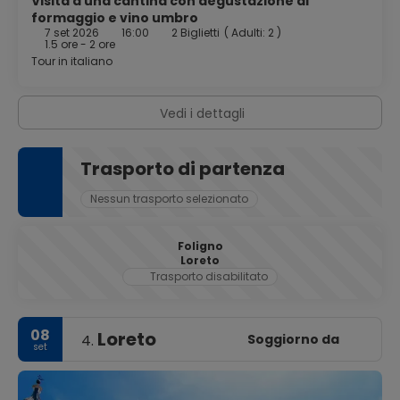
Visita a una cantina con degustazione di
formaggio e vino umbro
7 set 2026
16:00
2 Biglietti
(
Adulti: 2
)
1.5 ore - 2 ore
Tour in italiano
Vedi i dettagli
Trasporto di partenza
Nessun trasporto selezionato
Foligno
Loreto
Trasporto disabilitato
08
Loreto
Soggiorno da
4.
set