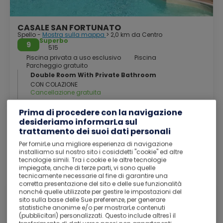
romana.
I resti della cinta muraria, molto più ampia in passato di
CASALE SAN FORTUNATO
quanto possiamo ammirare oggi, attestano la grandezza
Spello -
Mostra sulla mappa
> 2,0 km da Centro
che ebbe la città, così come i resti archeologici che la
Superbo
9
circondano. Devastante per Spello fu la discesa in Italia
515
dei Barbari che la ridussero da una popolosa città in una
Piscina privata a uso esclusivo
Piscina
Parcheggio gratuito
povera borgata. In età longobarda e franca fece parte del
Double Room With Private Bathroom
ducato di Spoleto, per poi passare al Papato. La cittadina
CON COLAZIONE
tuttavia, memore della prosperità e della relativa
Cancellazione gratuita
autonomia di cui godeva in epoca romana, non tardò a
divenire libero Comune con proprie leggi. Nel 1516 il
Prima di procedere con la navigazione
comune fu infeudato dal papa alla famiglia perugina dei
desideriamo informarLa sul
Vedi i dettagli
Baglioni cui appartenne fino al 1648.
trattamento dei suoi dati personali
Nel IV secolo Spello fu sede vescovile e nell'Alto Medioevo,
Per fornirLe una migliore esperienza di navigazione
Trasporto di partenza
con altre diocesi vicine e in seguito soppresse, fece parte
installiamo sul nostro sito i cosiddetti "cookie" ed altre
tecnologie simili. Tra i cookie e le altre tecnologie
per molto tempo della vasta diocesi di Spoleto. Dal 1772
impiegate, anche di terze parti, vi sono quelle
Nessun trasporto selezionato
Spello è invece integrata nella diocesi di Foligno.
tecnicamente necessarie al fine di garantire una
corretta presentazione del sito e delle sue funzionalità
nonché quelle utilizzate per gestire le impostazioni del
Spello
sito sulla base delle Sue preferenze, per generare
Foligno
statistiche anonime e/o per mostrarLe contenuti
Trasporto disabilitato
(pubblicitari) personalizzati. Questo include altresì il