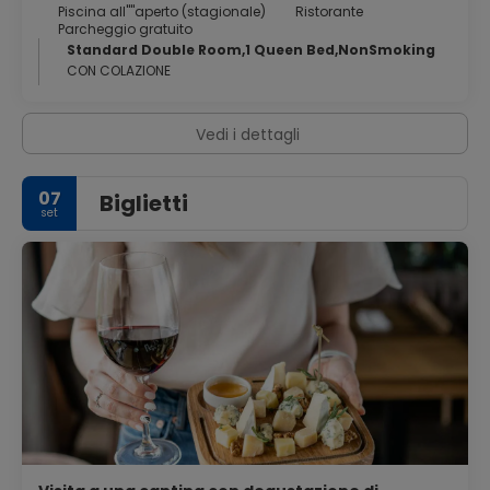
nelle zone umide umbre. Foligno si trova su un importante
Piscina all''''aperto (stagionale)
Ristorante
Parcheggio gratuito
nodo di interscambio nell'Italia centrale ea 2 km (1 miglia)
Standard Double Room,1 Queen Bed,NonSmoking
dal centro della città si trova l'aeroporto di Foligno.
CON COLAZIONE
Vedi i dettagli
07
Biglietti
set