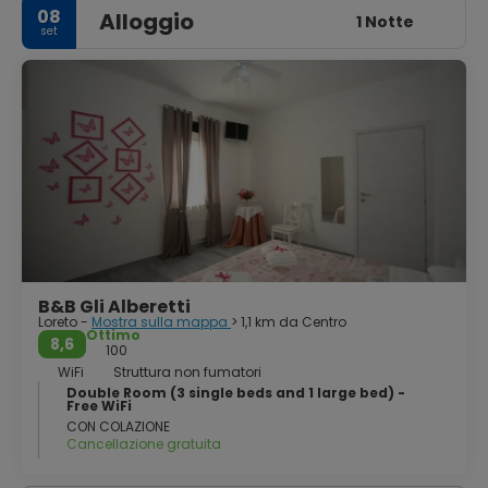
08
Alloggio
1 Notte
set
B&B Gli Alberetti
Loreto -
Mostra sulla mappa
> 1,1 km da Centro
Ottimo
8,6
100
WiFi
Struttura non fumatori
Double Room (3 single beds and 1 large bed) -
Free WiFi
CON COLAZIONE
Cancellazione gratuita