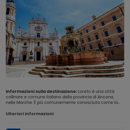
Informazioni sulla destinazione:
Loreto è una città
collinare e comune italiano della provincia di Ancona,
nelle Marche. È più comunemente conosciuta come la
sede della Basilica della Santa Casa, un popolare luogo di
pellegrinaggio cattolico.
Ulteriori informazioni