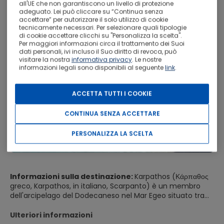
all'UE che non garantiscono un livello di protezione
adeguato. Lei può cliccare su “Continua senza
accettare” per autorizzare il solo utilizzo di cookie
tecnicamente necessari. Per selezionare quali tipologie
di cookie accettare clicchi su "Personalizza la scelta".
Per maggiori informazioni circa il trattamento dei Suoi
dati personali, ivi incluso il Suo diritto di revoca, può
visitare la nostra
informativa privacy
. Le nostre
informazioni legali sono disponibili al seguente
link
.
ACCETTA TUTTI I COOKIE
CONTINUA SENZA ACCETTARE
PERSONALIZZA LA SCELTA
Informazioni sulla destinazione:
Karpathos (Κάρπαθος
greco, Karpathos, in italiano, Scarpanto) è un membro
dell'arcipelago del Dodecaneso nel Mar Egeo situato tra
Creta e l'isola greca di Rodi. Fa parte dell'unità periferica di
Karpathos, vicino a Kasos. La città di Pigadia fu costruita
Ulteriori informazioni