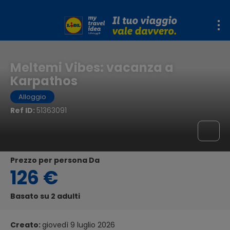
Meltemi Vibes: vacanza a
Karpathos
Alloggio
Ref ID:
51363091
Prezzo per persona Da
126 €
Basato su 2 adulti
Creato:
giovedì 9 luglio 2026