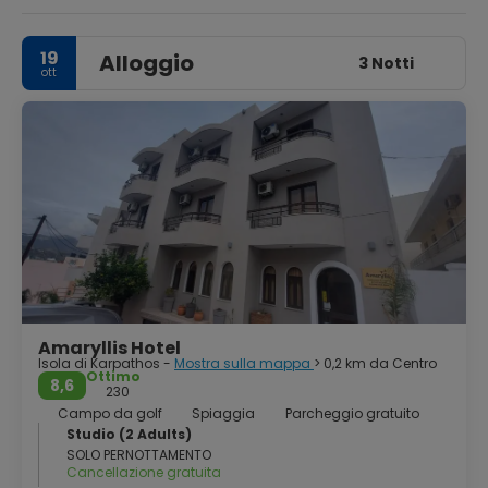
alla fine di una spiaggia sabbiosa a quattro chilometri. Vi
sono resti di una basilica cristiana dedicata ad Agia Fotini.
Omero si riferiva a Karpathos nel catalogo delle navi
19
Alloggio
nell'Iliade, dove la fiamma "Crápatos"
3 Notti
ott
Amaryllis Hotel
Isola di Karpathos -
Mostra sulla mappa
> 0,2 km da Centro
Ottimo
8,6
230
Campo da golf
Spiaggia
Parcheggio gratuito
Studio (2 Adults)
SOLO PERNOTTAMENTO
Cancellazione gratuita