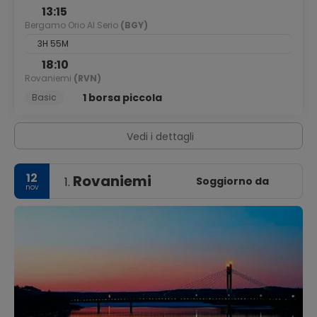
13:15
Bergamo Orio Al Serio
(BGY)
3H 55M
18:10
Rovaniemi
(RVN)
1 borsa piccola
Basic
Vedi i dettagli
12
Rovaniemi
Soggiorno da
1.
nov