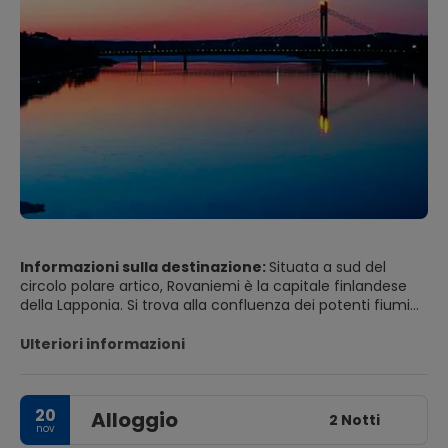
Informazioni sulla destinazione:
Situata a sud del
circolo polare artico, Rovaniemi è la capitale finlandese
della Lapponia. Si trova alla confluenza dei potenti fiumi
della Lapponia, Kemijoki e Ounasjoki. Bellissimi colori tutto
l'anno, estati relativamente calde, inverni innevati, Babbo
Ulteriori informazioni
Natale, molti resort sportivi, ottimi hotel e servizi, per tutto
questo e molto altro Rovaniemi è una tappa obbligata a
nord. Inoltre, è un buon posto per esplorare la regione
20
Alloggio
della Lapponia e osservare l'aurora boreale o l'aurora
2 Notti
nov
boreale. Il ponte di candele Lumberjack, Jätkänkynttilä, è