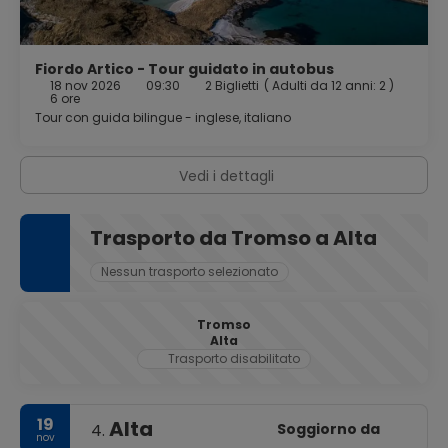
informali a innovativi ristoranti di alta cucina nordica.
Fiordo Artico - Tour guidato in autobus
18 nov 2026
09:30
2 Biglietti
(
Adulti da 12 anni: 2
)
6 ore
Tour con guida bilingue - inglese, italiano
Vedi i dettagli
Trasporto da Tromso a Alta
Nessun trasporto selezionato
Tromso
Alta
Trasporto disabilitato
19
Alta
Soggiorno da
4.
nov