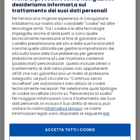
Tromso
desideriamo informarLa sul
Trasporto disabilitato
trattamento dei suoi dati personali
Per fornirLe una migliore esperienza di navigazione
installiamo sul nostro sito i cosiddetti "cookie" ed altre
17
Tromso
Soggiorno da
3.
tecnologie simili. Tra i cookie e le altre tecnologie
nov
impiegate, anche di terze parti, vi sono quelle
tecnicamente necessarie al fine di garantire una
corretta presentazione del sito e delle sue funzionalità
nonché quelle utilizzate per gestire le impostazioni del
sito sulla base delle Sue preferenze, per generare
statistiche anonime e/o per mostrarLe contenuti
(pubblicitari) personalizzati. Questo include altresì il
trasferimento di dati verso paesi non appartenenti
all'UE che non garantiscono un livello di protezione
adeguato. Lei può cliccare su “Continua senza
accettare” per autorizzare il solo utilizzo di cookie
tecnicamente necessari. Per selezionare quali tipologie
di cookie accettare clicchi su "Personalizza la scelta".
Per maggiori informazioni circa il trattamento dei Suoi
dati personali, ivi incluso il Suo diritto di revoca, può
visitare la nostra
informativa privacy
. Le nostre
informazioni legali sono disponibili al seguente
link
.
ACCETTA TUTTI I COOKIE