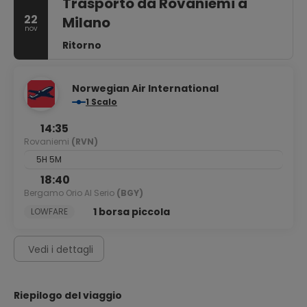
Trasporto da Rovaniemi a
22
Milano
nov
Ritorno
Norwegian Air International
1 Scalo
14:35
Rovaniemi
(RVN)
5H 5M
18:40
Bergamo Orio Al Serio
(BGY)
1 borsa piccola
LOWFARE
Vedi i dettagli
Riepilogo del viaggio