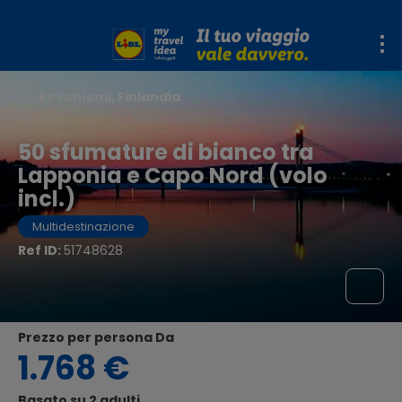
Rovaniemi, Finlandia
50 sfumature di bianco tra
Lapponia e Capo Nord (volo
incl.)
Multidestinazione
Ref ID:
51748628
Prezzo per persona Da
1.768 €
Basato su 2 adulti