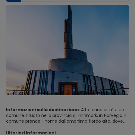
Informazioni sulla destinazione:
Alta è una città e un
comune situato nella provincia di Finnmark, in Norvegia. Il
comune prende il nome dall'omonimo fiordo alto, dove
scorre l'alto fiume. Finnmark. Il fiume Altaelva ha formato
uno dei canyon più grandi d'Europa sul suo corso
Ulteriori informazioni