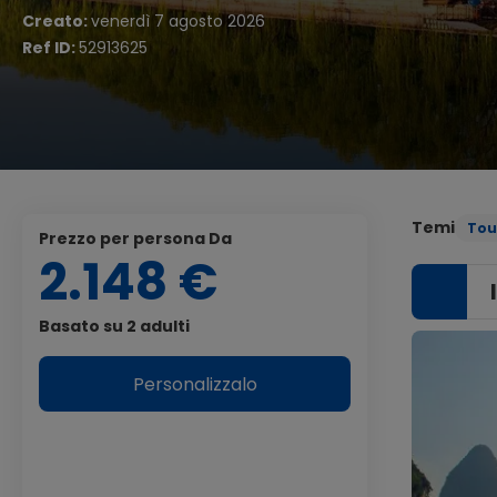
Creato:
venerdì 7 agosto 2026
Ref ID:
52913625
Temi
Tou
Prezzo per persona Da
2.148 €
Basato su 2 adulti
Personalizzalo