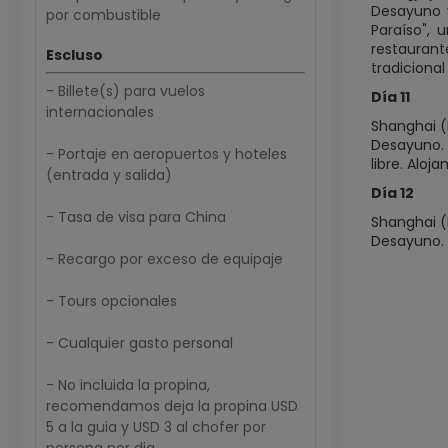
Desayuno 
por combustible
Paraíso",
restaurant
Escluso
tradiciona
- Billete(s) para vuelos
Día 11
internacionales
Shanghai 
Desayuno. 
- Portaje en aeropuertos y hoteles
libre. Aloj
(entrada y salida)
Día 12
- Tasa de visa para China
Shanghai 
Desayuno. 
- Recargo por exceso de equipaje
- Tours opcionales
- Cualquier gasto personal
- No incluida la propina,
recomendamos deja la propina USD
5 a la guia y USD 3 al chofer por