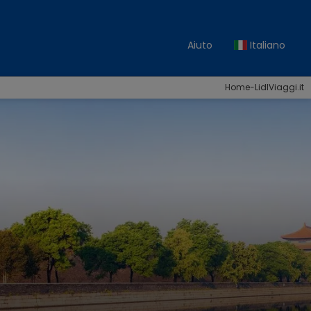
Aiuto
Italiano
Home-LidlViaggi.it