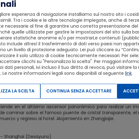
nali
angshuo - Guilin (Desayuno, Almuerzo)
liore esperienza di navigazione installiamo sul nostro sito i cosid
rucero Por El Río Lijiang. Almuerzo A Lunch Box. Tiempo Libre En 
simili. Tra i cookie e le altre tecnologie impiegate, anche di terze
 necessarie al fine di garantire una corretta presentazione del s
ché quelle utilizzate per gestire le impostazioni del sito sulla ba
angjiajie (Desayuno)
erare statistiche anonime e/o per mostrarLe contenuti (pubblici
Traslado a la estacion de tren. Tren de velocidad alta Guilin - 
to include altresì il trasferimento di dati verso paesi non apparte
n ingles. Zhangjiajie, conocido como el “parque de Avatar”, una
o un livello di protezione adeguato. Lei può cliccare su “Conti
ncentración de formaciones de arenisca y cuarcita únicas e
izzare il solo utilizzo di cookie tecnicamente necessari. Per sele
ntes de China. Sus paisajes oníricos, valles profundos, colin
accettare clicchi su "Personalizza la scelta". Per maggiori informaz
 verdaderamente inolvidable. Traslado al hotel. Alojamiento Zhan
dati personali, ivi incluso il Suo diritto di revoca, può visitare la
y
. Le nostre informazioni legali sono disponibili al seguente
link
.
e (Desayuno, Almuerzo)
 visitar al increíble Parque Nacional Yuang Jia Jie. Un telefé
IZZA LA SCELTA
CONTINUA SENZA ACCETTARE
ACCETT
sumergiéndote por completo en la encantadora atmósfera, obs
e piedra que inspiraron los paisajes de la premiada saga. del 
iende en el altísimo ascensor panorámico para realizar un im
e de caminar sobre el famoso puente de cristal transparente, el 
almuerzo y regreso al hotel. Alojamiento en Zhangjiajie.
e - Shanghai (Desayuno)