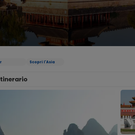
r
Scopri l'Asia
Itinerario