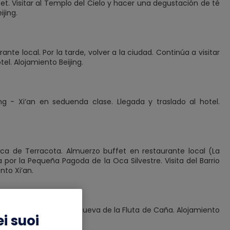
fet. Visitar al Templo del Cielo y hacer una degustación de té
jing.
te local. Por la tarde, volver a la ciudad. Continúa a visitar
tel. Alojamiento Beijing.
ng - Xi’an en seduenda clase. Llegada y traslado al hotel.
ica de Terracota. Almuerzo buffet en restaurante local (La
por la Pequeña Pagoda de la Oca Silvestre. Visita del Barrio
nto Xi’an.
l hotel. Visitamos a la Cueva de la Fluta de Caña. Alojamiento
i suoi