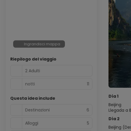
Ingrandisci mappa
Riepilogo del viaggio
2 Adulti
notti
11
Día 1
Questa idea include
Beijing
Destinazioni
6
Llegada a B
Día 2
Alloggi
5
Beijing (D