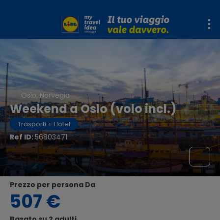
Oslo, Norvegia
Weekend a Oslo (volo incl.)
Trasporti + Hotel
Ref ID:
56803471
Prezzo per persona Da
507 €
Basato su 2 adulti