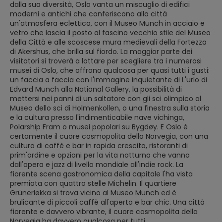
dalla sua diversità, Oslo vanta un miscuglio di edifici
moderni e antichi che conferiscono alla città
un'atmosfera eclettica, con il Museo Munch in acciaio e
vetro che lascia il posto al fascino vecchio stile del Museo
della Città e alle scoscese mura medievali della Fortezza
di Akershus, che brilla sul fiordo. La maggior parte dei
visitatori si troverà a lottare per scegliere tra i numerosi
musei di Oslo, che offrono qualcosa per quasi tutti i gusti:
un faccia a faccia con l'immagine inquietante di L'urlo di
Edvard Munch alla National Gallery, la possibilità di
mettersi nei panni di un saltatore con gli sci olimpico al
Museo dello sci di Holmenkollen, o una finestra sulla storia
e la cultura presso l'indimenticabile nave vichinga,
Polarship Fram o musei popolari su Bygdøy. E Oslo è
certamente il cuore cosmopolita della Norvegia, con una
cultura di caffè e bar in rapida crescita, ristoranti di
prim'ordine e opzioni per la vita notturna che vanno
dall'opera e jazz di livello mondiale all'indie rock. La
fiorente scena gastronomica della capitale l'ha vista
premiata con quattro stelle Michelin. Il quartiere
Grünerløkka si trova vicino al Museo Munch ed è
brulicante di piccoli caffè all'aperto e bar chic. Una città
fiorente e davvero vibrante, il cuore cosmopolita della
Norvegia ha davvero qualcosa per tutti.