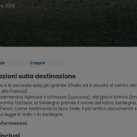
re 2026
gle
Coppie
zioni sulla destinazione
a è la seconda isola più grande d'Italia ed è situata al centro 
alla Francia).
 chiamavano Hyknusa o Ichnussa (Ιχνουσσα), dal greco Ichnos (i
ronta; tuttavia, la Sardegna prende il nome dal latino Sardegna
i Fenici, come testimonia la Nora Stele, il più antico documento
si legge b-šrdn = In Sardegna.
informazioni
inclusi