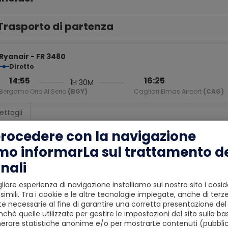
Trasporto di partenza
Ryanair - FR 3480
Diretto
14:55
16:25
1H 30M
Bergamo Orio Al Serio
(BGY)
Cagliari Elmas Airport
(CAG)
ettagli
procedere con la navigazione
Alloggio
mo informarLa sul trattamento de
nali
liore esperienza di navigazione installiamo sul nostro sito i cosid
simili. Tra i cookie e le altre tecnologie impiegate, anche di terze
 necessarie al fine di garantire una corretta presentazione del s
ché quelle utilizzate per gestire le impostazioni del sito sulla ba
erare statistiche anonime e/o per mostrarLe contenuti (pubblici