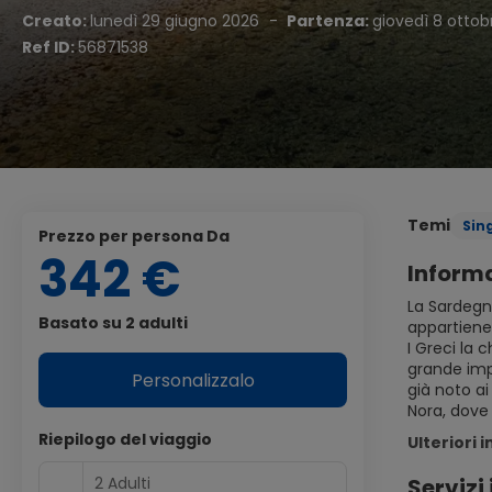
Creato:
lunedì 29 giugno 2026
-
Partenza:
giovedì 8 ottob
Ref ID:
56871538
Temi
Sin
Prezzo per persona Da
342 €
Informa
La Sardegn
Basato su 2 adulti
appartiene 
I Greci la
grande imp
Personalizzalo
già noto a
Nora, dove 
Riepilogo del viaggio
Ulteriori 
2 Adulti
Servizi 