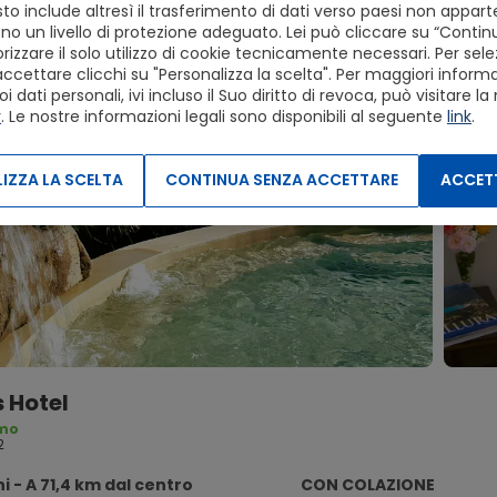
to include altresì il trasferimento di dati verso paesi non apparte
o un livello di protezione adeguato. Lei può cliccare su “Conti
izzare il solo utilizzo di cookie tecnicamente necessari. Per sele
accettare clicchi su "Personalizza la scelta". Per maggiori informaz
dati personali, ivi incluso il Suo diritto di revoca, può visitare la
y
. Le nostre informazioni legali sono disponibili al seguente
link
.
IZZA LA SCELTA
CONTINUA SENZA ACCETTARE
ACCETT
 Hotel
imo
2
i - A 71,4 km dal centro
CON COLAZIONE