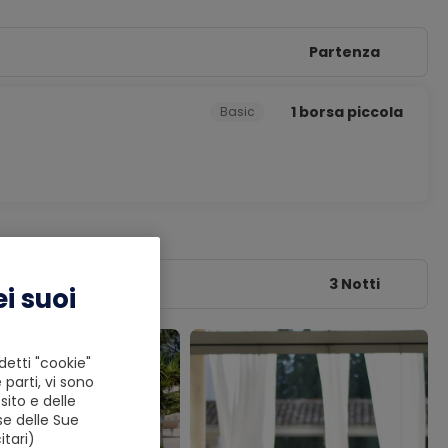
Partenza
1 borsa piccola
Basic
3 Notti
i suoi
detti "cookie"
 parti, vi sono
ito e delle
se delle Sue
tari)