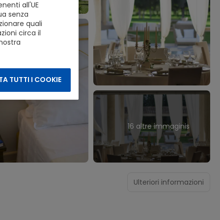
nenti all'UE
nua senza
zionare quali
ioni circa il
 nostra
A TUTTI I COOKIE
16 altre immaginis
Ulteriori informazioni