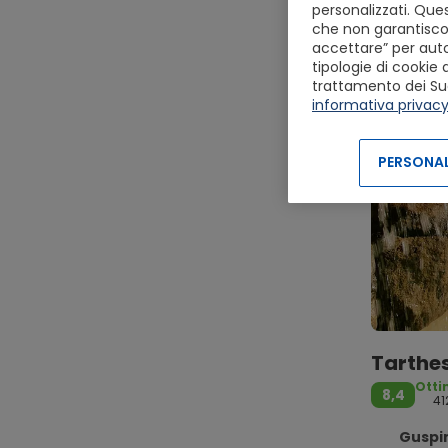
personalizzati. Ques
che non garantiscon
accettare” per autor
tipologie di cookie 
trattamento dei Suoi 
informativa privac
PERSONAL
Tarthes
Ott
8,4
41
Guspin