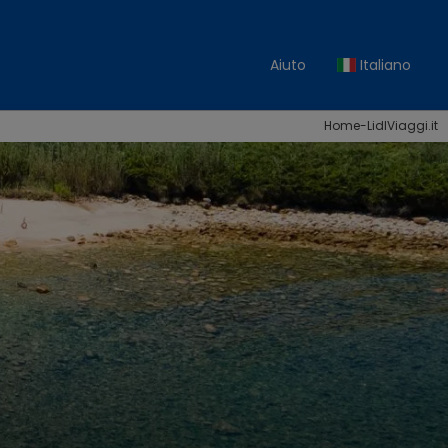
Aiuto
Italiano
Home-LidlViaggi.it