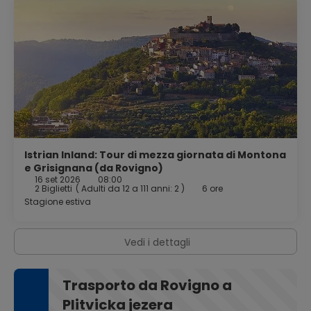
barche creano un'atmosfera accogliente e pittoresca.
Rovigno è probabilmente uno dei posti più belli d'Europa.
Istrian Inland: Tour di mezza giornata di Montona
e Grisignana (da Rovigno)
16 set 2026
08:00
2 Biglietti
(
Adulti da 12 a 111 anni: 2
)
6 ore
Stagione estiva
Vedi i dettagli
Trasporto da Rovigno a
Plitvicka jezera