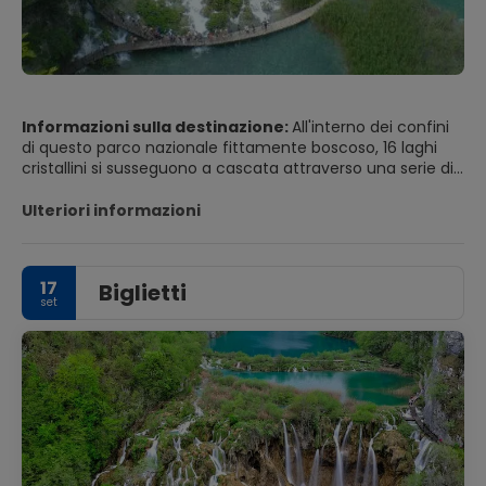
Informazioni sulla destinazione:
All'interno dei confini
di questo parco nazionale fittamente boscoso, 16 laghi
cristallini si susseguono a cascata attraverso una serie di
rapide e salti d'acqua. Le acque ricche di minerali
scavano la roccia, depositando tufo in formazioni in
Ulteriori informazioni
continua evoluzione. Nubi di farfalle volteggiano sopra i 18
km di passerelle e sentieri in legno che si snodano lungo i
bordi e attraverso le acque impetuose.
17
Biglietti
set