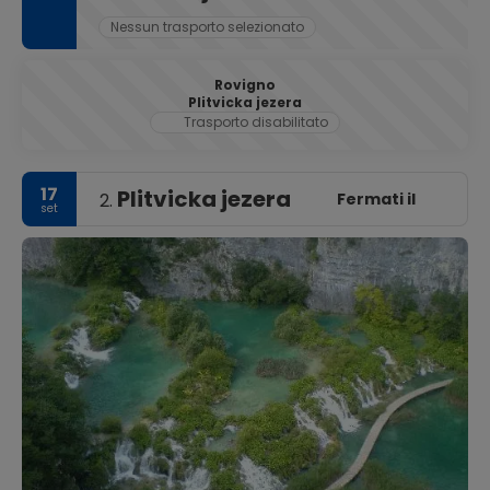
Nessun trasporto selezionato
Rovigno
Plitvicka jezera
Trasporto disabilitato
17
Plitvicka jezera
Fermati il
2.
set