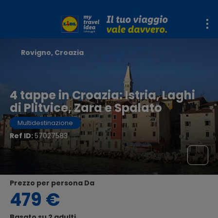
Rovigno, Croazia
4 tappe in Croazia: Istria, Laghi
di Plitvice, Zara e Spalato
Multidestinazione
Ref ID:
57027583
Prezzo per persona Da
479 €
Basato su 2 adulti