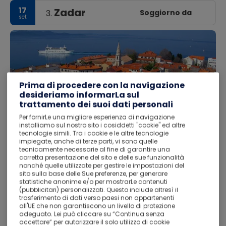
17
Zadar
Soggiorno da
3.
set
Prima di procedere con la navigazione
desideriamo informarLa sul
trattamento dei suoi dati personali
Per fornirLe una migliore esperienza di navigazione
installiamo sul nostro sito i cosiddetti "cookie" ed altre
tecnologie simili. Tra i cookie e le altre tecnologie
impiegate, anche di terze parti, vi sono quelle
tecnicamente necessarie al fine di garantire una
corretta presentazione del sito e delle sue funzionalità
nonché quelle utilizzate per gestire le impostazioni del
sito sulla base delle Sue preferenze, per generare
statistiche anonime e/o per mostrarLe contenuti
(pubblicitari) personalizzati. Questo include altresì il
trasferimento di dati verso paesi non appartenenti
Informazioni sulla destinazione:
Zara è una città della
all'UE che non garantiscono un livello di protezione
adeguato. Lei può cliccare su “Continua senza
Croazia sul mare Adriatico. È la quinta città croata più
accettare” per autorizzare il solo utilizzo di cookie
grande ed è il centro della moderna contea di Zara della